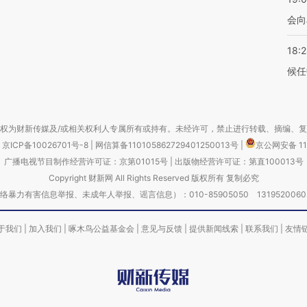
会向
18:
候任
权为财新传媒及/或相关权利人专属所有或持有。未经许可，禁止进行转载、摘编、
京ICP备10026701号-8
|
网信算备110105862729401250013号
|
京公网安备 11
广播电视节目制作经营许可证：京第01015号
|
出版物经营许可证：第直100013号
Copyright 财新网 All Rights Reserved 版权所有 复制必究
害信息举报、未成年人举报、谣言信息）：010-85905050 13195200605 举报邮
于我们
|
加入我们
|
啄木鸟公益基金会
|
意见与反馈
|
提供新闻线索
|
联系我们
|
友情