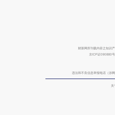
财新网所刊载内容之知识产
京ICP证090880号
违法和不良信息举报电话（涉网络暴力有
关