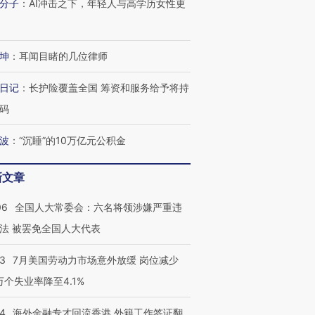
分子
：
AI冲击之下，年轻人与高学历女性更
坤
：
耳闻目睹的几位律师
日记
：
长护险覆盖全国 筹资和服务给予将持
码
波
：
“沉睡”的10万亿元公积金
新文章
06
全国人大常委会：六名将领涉嫌严重违
法 被罢免全国人大代表
43
7月美国劳动力市场意外放缓 岗位减少
3万个失业率降至4.1%
14
海外金融专才回流香港 外籍工作签证翻