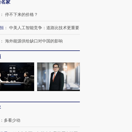
新名家
：
停不下来的价格？
恒
：
中美人工智能竞争：道路比技术更重要
：
海外能源供给缺口对中国的影响
跨国走私7万
视线｜被称为“蟑螂”的印
视线｜“入侵”还是“人道危
检体内含3种
度Z世代 用街头抗争将教
机”？难民潮撕裂西班牙
秘鲁纳斯
育部长拱下台
飞地休达
13人遇难
频
进第四届链博
【商旅对话】华住集团
技“链”接产
【特别呈现】寻找100种
CFO：不靠规模取胜，华
【特别呈
有意思的生活方式·第三对
住三大增长引擎是什么？
有意思的
客
：
多看少动