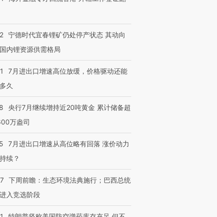
2
宁德时代宜春锂矿仍处停产状态 其动向
国内锂资源供需格局
1
7月进出口增速高位放缓，价格驱动还能
多久
8
央行7月继续增持近20吨黄金 累计储备超
600万盎司
5
7月进出口增速从高位略有回落 涨价动力
持续？
07
下周前瞻：生态环境法典施行；巴西总统
进入竞选阶段
1
特朗普坚称美国防空弹药库存充足 但不