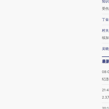
知识
受伤
丁金
村夫
续加
吴晓
最
08:
纪违
21:
2.
20: