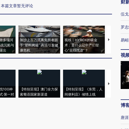
财
本篇文章暂无评论
伍戈
罗志
易峘
致多瑙河
加沙上百万流离失所者困
视线｜HYROX的吸金
马航飞行员
二战沉船与
于“塑料烤箱” 高温引发健
术：是什么让中产们甘
粒摇头丸 尿
露出
康危机
心“花钱找虐”？
毒品
视
【推广】走
找100种
【特别呈现】澳门全力探
【特别呈现】《东莞，人
会，让数智科
式·第一对
索葡语国家新渠道
间便利店》倾情上线
业
博
唐涯