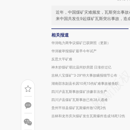
近年，中国煤矿灾难频发，瓦斯突出事故
来中国共发生9起煤矿瓦斯突出事故，造成
相关报道
华润电力两争议煤矿已获牌照（更新）
华润被举报煤矿最早今年试产
反思大平矿难
神木炒煤矿堪比温州炒房团 日涨价过亿
吉林八宝煤矿“3·29”特大事故瞒报细节公布
湖南邵东副县长因10死15伤矿难事故被免职
四川泸县瓦斯事故煤矿涉嫌非法生产
四川泸县煤矿瓦斯事故已有28人遇难
贵州平坝县煤矿瓦斯爆炸致12死2伤
吉林和龙市庆兴煤矿发生瓦斯爆炸造成18死12伤