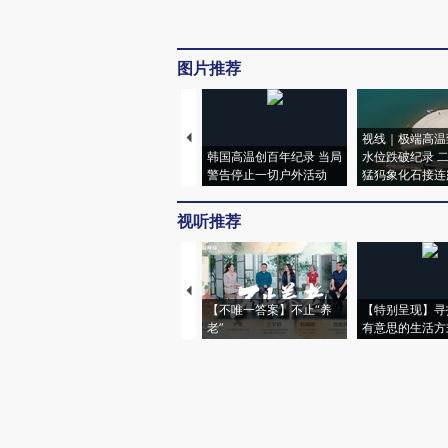
图片推荐
视线｜极端高温
韩国高温创百年纪录 当局
水位跌破纪录 
警告停止一切户外活动
猛犸象化石接连
视听推荐
【不唯一答案】不止“养
【特别呈现】寻
老”
有意思的生活方