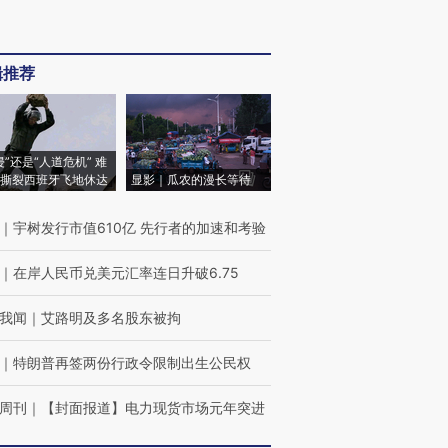
辑推荐
侵”还是“人道危机” 难
撕裂西班牙飞地休达
显影｜瓜农的漫长等待
｜
宇树发行市值610亿 先行者的加速和考验
｜
在岸人民币兑美元汇率连日升破6.75
我闻
｜
艾路明及多名股东被拘
｜
特朗普再签两份行政令限制出生公民权
周刊
｜
【封面报道】电力现货市场元年突进