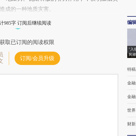
造成的一种地质灾害。
编
计985字 订阅后继续阅读
获取已订阅的阅读权限
“入
员
民潮
订阅/会员升级
文
特稿
金融
金融
世界
财新