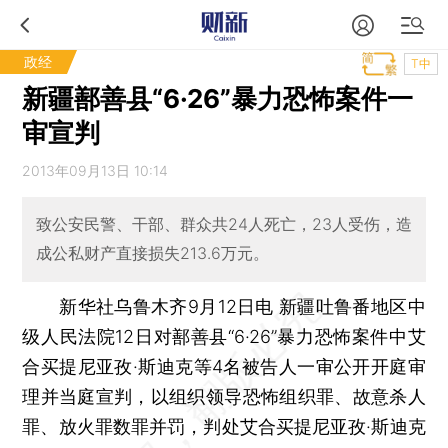
政经
T中
新疆鄯善县“6·26”暴力恐怖案件一
审宣判
2013年09月13日 10:14
致公安民警、干部、群众共24人死亡，23人受伤，造
成公私财产直接损失213.6万元。
新华社乌鲁木齐9月12日电 新疆吐鲁番地区中
级人民法院12日对鄯善县“6·26”暴力恐怖案件中艾
合买提尼亚孜·斯迪克等4名被告人一审公开开庭审
理并当庭宣判，以组织领导恐怖组织罪、故意杀人
罪、放火罪数罪并罚，判处艾合买提尼亚孜·斯迪克