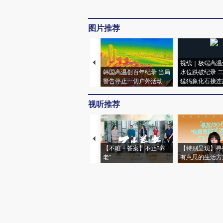
图片推荐
视线｜极端高温
韩国高温创百年纪录 当局
水位跌破纪录 
警告停止一切户外活动
猛犸象化石接连
视听推荐
【不唯一答案】不止“养
【特别呈现】寻
老”
有意思的生活方