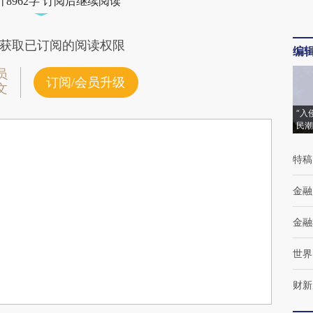
8962字 订阅后继续阅读
获取已订阅的阅读权限
编
员
订阅/会员升级
文
“入
民潮
特稿
金融
金融
世界
财新