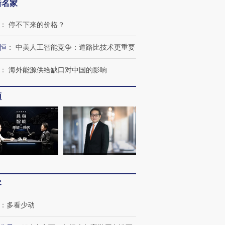
新名家
：
停不下来的价格？
恒
：
中美人工智能竞争：道路比技术更重要
跨国走私7万
视线｜被称为“蟑螂”的印
视线｜“入侵”还是“人道危
：
海外能源供给缺口对中国的影响
检体内含3种
度Z世代 用街头抗争将教
机”？难民潮撕裂西班牙
秘鲁纳斯
育部长拱下台
飞地休达
13人遇难
频
进第四届链博
【商旅对话】华住集团
技“链”接产
【特别呈现】寻找100种
CFO：不靠规模取胜，华
【特别呈
有意思的生活方式·第三对
住三大增长引擎是什么？
有意思的
客
：
多看少动