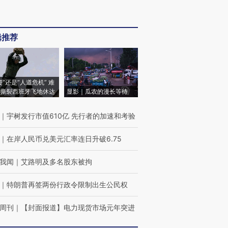
辑推荐
侵”还是“人道危机” 难
撕裂西班牙飞地休达
显影｜瓜农的漫长等待
｜
宇树发行市值610亿 先行者的加速和考验
｜
在岸人民币兑美元汇率连日升破6.75
我闻
｜
艾路明及多名股东被拘
｜
特朗普再签两份行政令限制出生公民权
周刊
｜
【封面报道】电力现货市场元年突进