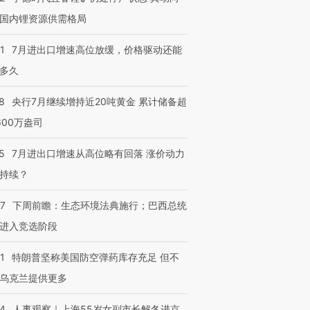
国内锂资源供需格局
1
7月进出口增速高位放缓，价格驱动还能
多久
8
央行7月继续增持近20吨黄金 累计储备超
600万盎司
5
7月进出口增速从高位略有回落 涨价动力
持续？
07
下周前瞻：生态环境法典施行；巴西总统
进入竞选阶段
1
特朗普坚称美国防空弹药库存充足 但不
乌克兰提供更多
24
人事观察｜上海55岁女副市长解冬进京