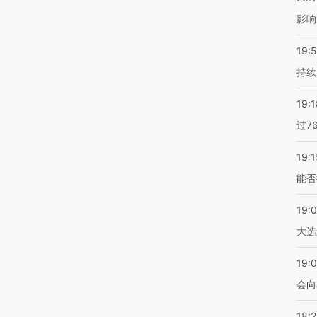
影响
19:5
持续
19:1
过7
19:1
能否
19:
大选
19:0
会向
18: