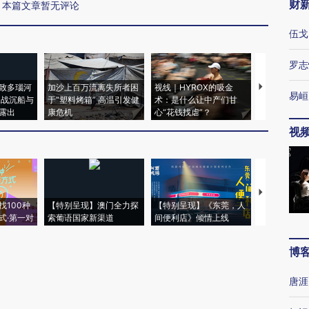
财
本篇文章暂无评论
伍戈
罗志
致多瑙河
加沙上百万流离失所者困
视线｜HYROX的吸金
马航飞行员
易峘
二战沉船与
于“塑料烤箱” 高温引发健
术：是什么让中产们甘
粒摇头丸 尿
露出
康危机
心“花钱找虐”？
毒品
视
【推广】走
找100种
【特别呈现】澳门全力探
【特别呈现】《东莞，人
会，让数智科
式·第一对
索葡语国家新渠道
间便利店》倾情上线
业
博
唐涯