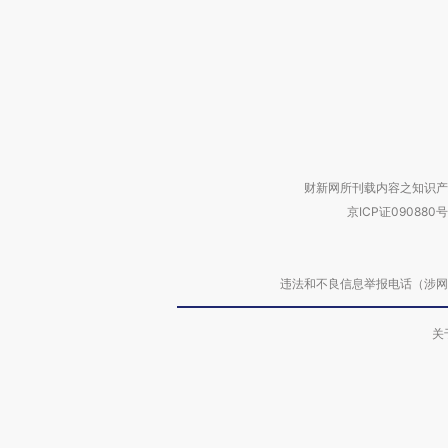
财新网所刊载内容之知识产
京ICP证090880号
违法和不良信息举报电话（涉网络暴力有
关