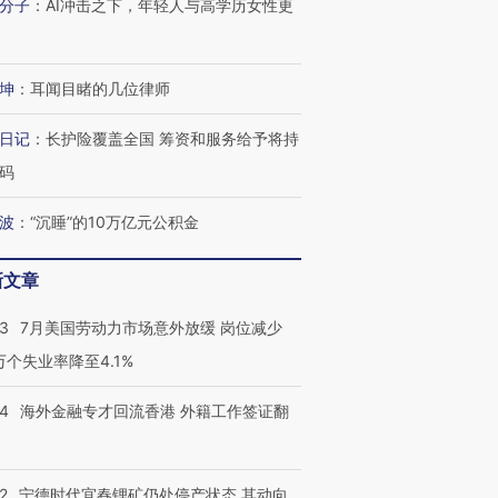
分子
：
AI冲击之下，年轻人与高学历女性更
坤
：
耳闻目睹的几位律师
日记
：
长护险覆盖全国 筹资和服务给予将持
码
波
：
“沉睡”的10万亿元公积金
新文章
43
7月美国劳动力市场意外放缓 岗位减少
3万个失业率降至4.1%
14
海外金融专才回流香港 外籍工作签证翻
2
宁德时代宜春锂矿仍处停产状态 其动向