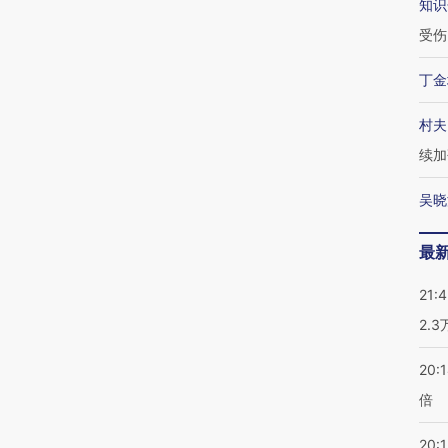
知识
受伤
丁金
村夫
续加
吴晓
最
21:
2.
20:
倍
20:1