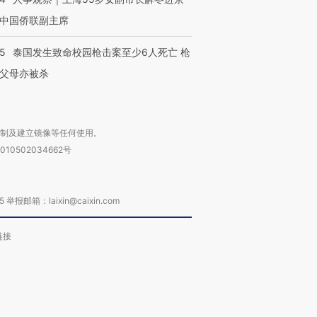
中国侨联副主席
45
泰国发生致命校园枪击案至少6人死亡 枪
父母亦被杀
复制及建立镜像等任何使用。
010502034662号
箱：laixin@caixin.com
链接