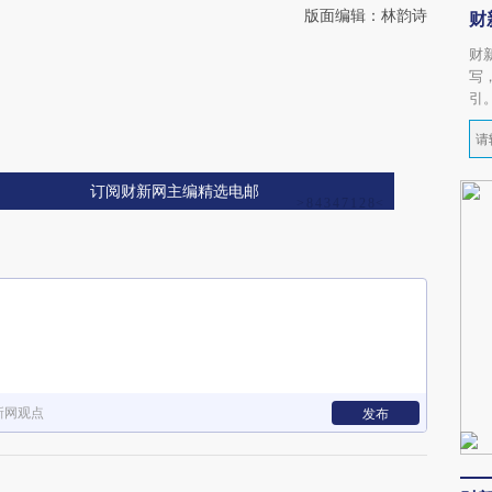
版面编辑：林韵诗
财
财
写
引
订阅财新网主编精选电邮
新网观点
发布