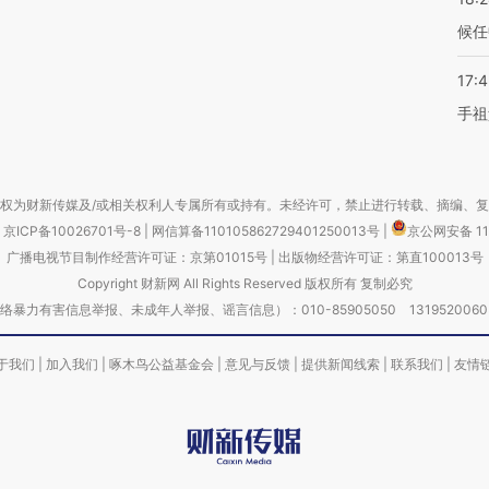
候任
17:
手祖
权为财新传媒及/或相关权利人专属所有或持有。未经许可，禁止进行转载、摘编、
京ICP备10026701号-8
|
网信算备110105862729401250013号
|
京公网安备 11
广播电视节目制作经营许可证：京第01015号
|
出版物经营许可证：第直100013号
Copyright 财新网 All Rights Reserved 版权所有 复制必究
害信息举报、未成年人举报、谣言信息）：010-85905050 13195200605 举报邮
于我们
|
加入我们
|
啄木鸟公益基金会
|
意见与反馈
|
提供新闻线索
|
联系我们
|
友情