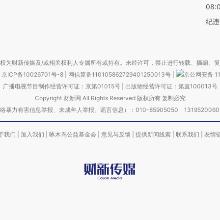
08:
纪违
权为财新传媒及/或相关权利人专属所有或持有。未经许可，禁止进行转载、摘编、
京ICP备10026701号-8
|
网信算备110105862729401250013号
|
京公网安备 11
广播电视节目制作经营许可证：京第01015号
|
出版物经营许可证：第直100013号
Copyright 财新网 All Rights Reserved 版权所有 复制必究
害信息举报、未成年人举报、谣言信息）：010-85905050 13195200605 举报邮
于我们
|
加入我们
|
啄木鸟公益基金会
|
意见与反馈
|
提供新闻线索
|
联系我们
|
友情