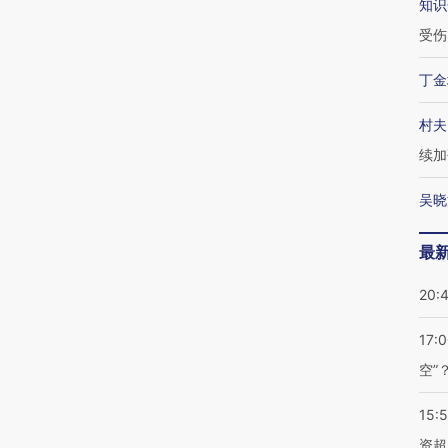
知识
受伤
丁金
村夫
续加
吴晓
最
20:
17:
空”
15:
资超