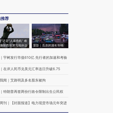
辑推荐
侵”还是“人道危机” 难
撕裂西班牙飞地休达
显影｜瓜农的漫长等待
｜
宇树发行市值610亿 先行者的加速和考验
｜
在岸人民币兑美元汇率连日升破6.75
我闻
｜
艾路明及多名股东被拘
｜
特朗普再签两份行政令限制出生公民权
周刊
｜
【封面报道】电力现货市场元年突进