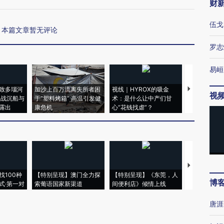
财
伍戈
本篇文章暂无评论
罗志
易峘
致多瑙河
加沙上百万流离失所者困
视线｜HYROX的吸金
马航飞行员
视
二战沉船与
于“塑料烤箱” 高温引发健
术：是什么让中产们甘
粒摇头丸 尿
露出
康危机
心“花钱找虐”？
毒品
【推广】走
找100种
【特别呈现】澳门全力探
【特别呈现】《东莞，人
会，让数智科
博
式·第一对
索葡语国家新渠道
间便利店》倾情上线
业
唐涯