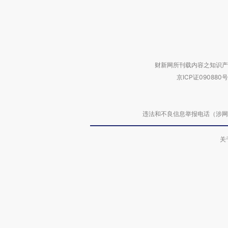
财新网所刊载内容之知识产
京ICP证090880号
违法和不良信息举报电话（涉网络暴力有
关