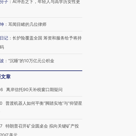
分子
：
AI冲击之下，年轻人与高学历女性更
坤
：
耳闻目睹的几位律师
日记
：
长护险覆盖全国 筹资和服务给予将持
码
波
：
“沉睡”的10万亿元公积金
新文章
46
离岸信托90天补税窗口期疑问
00
普渡机器人如何平衡“脚踏实地”与“仰望星
？
57
特朗普召开矿业圆桌会 拟向关键矿产投
20亿美元