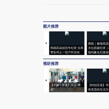
图片推荐
视线｜极端高温
韩国高温创百年纪录 当局
水位跌破纪录 
警告停止一切户外活动
猛犸象化石接连
视听推荐
【不唯一答案】不止“养
【特别呈现】寻
老”
有意思的生活方