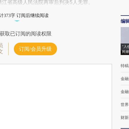
，浙江省高级人民法院再审后判决5人无罪。
计373字 订阅后继续阅读
编
获取已订阅的阅读权限
员
“入
订阅/会员升级
文
民潮
特稿
金融
金融
世界
财新