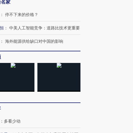
新名家
：
停不下来的价格？
恒
：
中美人工智能竞争：道路比技术更重要
：
海外能源供给缺口对中国的影响
跨国走私7万
视线｜被称为“蟑螂”的印
视线｜“入侵”还是“人道危
频
检体内含3种
度Z世代 用街头抗争将教
机”？难民潮撕裂西班牙
秘鲁纳斯
育部长拱下台
飞地休达
13人遇难
进第四届链博
【商旅对话】华住集团
技“链”接产
【特别呈现】寻找100种
CFO：不靠规模取胜，华
【特别呈
客
有意思的生活方式·第三对
住三大增长引擎是什么？
有意思的
：
多看少动