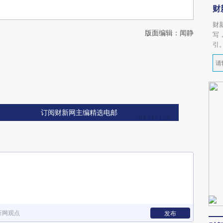
财
财
版面编辑：闻静
写
引
订阅财新网主编精选电邮
新网观点
发布