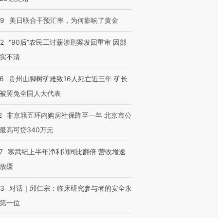
09
美日联合干预汇率，为何影响了黄金
32
“90后”农民工讨薪涉刑案发回重审 因部
实不清
36
贵州山脚树矿难致16人死亡近三年 矿长
被罢免全国人大代表
2
非京籍五环内购房社保降至一年 北京市公
最高可贷340万元
7
寒武纪上半年净利润同比翻倍 营收增速
放缓
53
对话｜邱仁宗：临床研究参与者的安全永
第一位