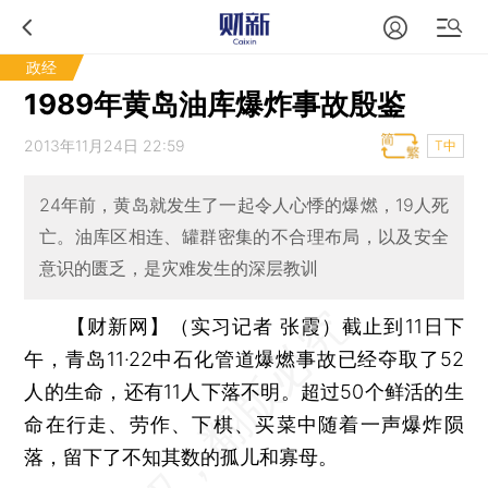
政经
1989年黄岛油库爆炸事故殷鉴
2013年11月24日 22:59
T中
24年前，黄岛就发生了一起令人心悸的爆燃，19人死
亡。油库区相连、罐群密集的不合理布局，以及安全
意识的匮乏，是灾难发生的深层教训
【财新网】（实习记者 张霞）
截止到11日下
午，青岛11·22中石化管道爆燃事故已经夺取了52
人的生命，还有11人下落不明。超过50个鲜活的生
命在行走、劳作、下棋、买菜中随着一声爆炸陨
落，留下了不知其数的孤儿和寡母。