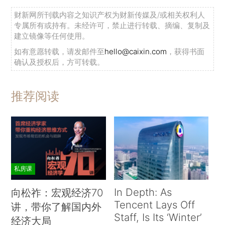
财新网所刊载内容之知识产权为财新传媒及/或相关权利人
专属所有或持有。未经许可，禁止进行转载、摘编、复制及
建立镜像等任何使用。
如有意愿转载，请发邮件至
hello@caixin.com
，获得书面
确认及授权后，方可转载。
推荐阅读
私房课
In Depth: As
向松祚：宏观经济70
Tencent Lays Off
讲，带你了解国内外
Staff, Is Its ‘Winter’
经济大局