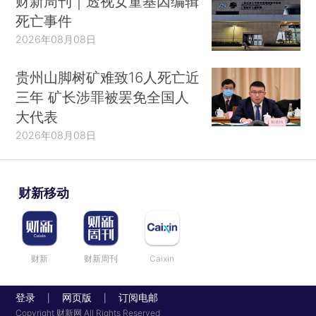
财新周刊｜透视女童基因编辑
死亡事件
2026年08月08日
贵州山脚树矿难致16人死亡近
三年 矿长涉罪被罢免全国人
大代表
2026年08月08日
财新移动
财新
财新周刊
Caixin
登录
网页版
订阅电邮
|
|
Copyright 财新网 All Rights Reserved