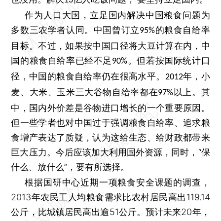
13
作为人口大国，立足国内解决中国粮食问题为
多数三农学者认同。中国曾订立
的粮食自给率
95%
目标。不过，如果按中国口径将大豆计算在内，中
国的粮食自给率已经不足
。但若按国际统计口
90%
径，中国的粮食自给率仍在很高水平。
年，小
2012
麦、大米、玉米三大谷物自给率都在
以上。其
97%
中，国内外价差是谷物进口增长的一个重要原因。
但一些学者也对中国过于强调粮食自给率、追求粮
食增产表达了质疑，认为这给生态、给财政都带来
巨大压力。今后应该加大利用国外资源，同时，“保
什么、放什么”，要有所选择。
根据国研中心近期一项粮食安全课题的调查，
2013年农民工人均粮食需求比农村居民高出119.14
公斤，比城镇居民高出逾51公斤。预计未来20年，