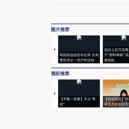
图片推荐
加沙上百万流离
韩国高温创百年纪录 当局
于“塑料烤箱” 
警告停止一切户外活动
康危机
视听推荐
【不唯一答案】不止“养
【特别呈现】寻
老”
有意思的生活方