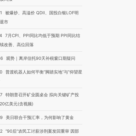
1
被爆炒、高溢价 QDII、国投白银LOF明
退市
4
7月CPI、PPI同比均低于预期 PPI同比结
续改善、高位回落
46
观势｜离岸信托90天补税窗口期疑问
00
普渡机器人如何平衡“脚踏实地”与“仰望星
？
57
特朗普召开矿业圆桌会 拟向关键矿产投
20亿美元(含视频)
09
美日联合干预汇率，为何影响了黄金
32
“90后”农民工讨薪涉刑案发回重审 因部