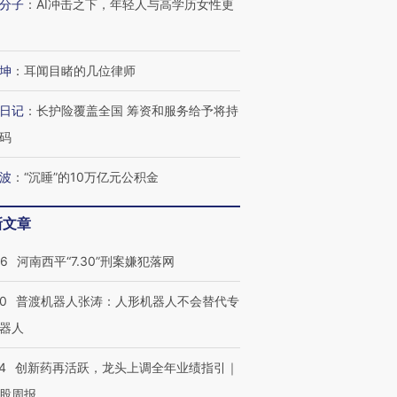
分子
：
AI冲击之下，年轻人与高学历女性更
坤
：
耳闻目睹的几位律师
日记
：
长护险覆盖全国 筹资和服务给予将持
码
波
：
“沉睡”的10万亿元公积金
新文章
26
河南西平“7.30”刑案嫌犯落网
00
普渡机器人张涛：人形机器人不会替代专
器人
4
创新药再活跃，龙头上调全年业绩指引｜
股周报