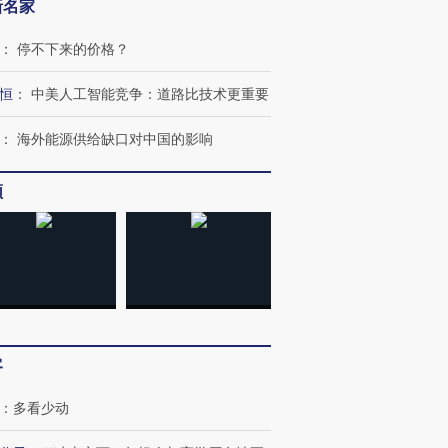
新名家
：
停不下来的价格？
恒
：
中美人工智能竞争：道路比技术更重要
：
海外能源供给缺口对中国的影响
”还是“人道危
湖北宜昌局部短时降雨
哈尔滨遭遇短时极端强降
频
撕裂西班牙
128毫米 紧急转移近
雨 3小时累计雨量超80毫
秘鲁纳斯
4000人
米
13人遇难
进第四届链博
【商旅对话】华住集团
技“链”接产
【特别呈现】寻找100种
CFO：不靠规模取胜，华
【特别呈
有意思的生活方式·第三对
住三大增长引擎是什么？
有意思的
客
：
多看少动