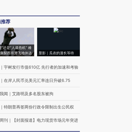
辑推荐
侵”还是“人道危机” 难
撕裂西班牙飞地休达
显影｜瓜农的漫长等待
｜
宇树发行市值610亿 先行者的加速和考验
｜
在岸人民币兑美元汇率连日升破6.75
我闻
｜
艾路明及多名股东被拘
｜
特朗普再签两份行政令限制出生公民权
周刊
｜
【封面报道】电力现货市场元年突进