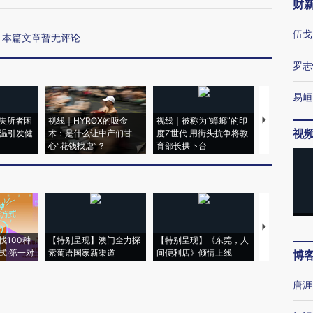
财
伍戈
本篇文章暂无评论
罗志
易峘
失所者困
视线｜HYROX的吸金
视线｜被称为“蟑螂”的印
视线｜“入侵
视
高温引发健
术：是什么让中产们甘
度Z世代 用街头抗争将教
机”？难民潮
心“花钱找虐”？
育部长拱下台
飞地休达
【推广】走
找100种
【特别呈现】澳门全力探
【特别呈现】《东莞，人
会，让数智科
式·第一对
索葡语国家新渠道
间便利店》倾情上线
业
博
唐涯