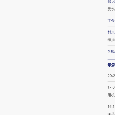
知识
受伤
丁金
村夫
续加
吴晓
最
20:
17:
用机
16:1
医药