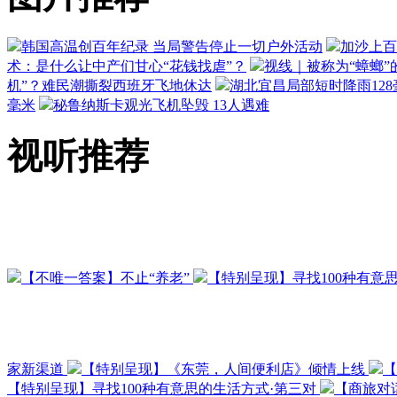
韩国高温创百年纪录 当局警告停止一切户外活动
加沙上百
术：是什么让中产们甘心“花钱找虐”？
视线｜被称为“蟑螂”
机”？难民潮撕裂西班牙飞地休达
湖北宜昌局部短时降雨128毫
毫米
秘鲁纳斯卡观光飞机坠毁 13人遇难
视听推荐
【不唯一答案】不止“养老”
【特别呈现】寻找100种有意
家新渠道
【特别呈现】《东莞，人间便利店》倾情上线
【
【特别呈现】寻找100种有意思的生活方式·第三对
【商旅对