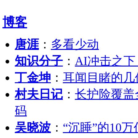
博客
唐涯
：
多看少动
知识分子
：
AI冲击之
丁金坤
：
耳闻目睹的几
村夫日记
：
长护险覆盖
码
吴晓波
：
“沉睡”的10