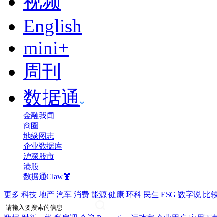
视频
English
mini+
周刊
数据通
金融我闻
商圈
地缘图志
企业数据库
沪深股市
港股
数据通Claw🦞
更多
科技
地产
汽车
消费
能源
健康
环科
民生
ESG
数字说
比