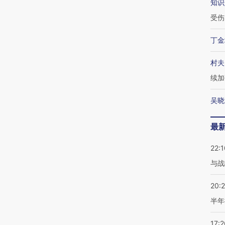
知识
受伤
丁金
村夫
续加
吴晓
最
22:1
与战
20:
半年
17:2