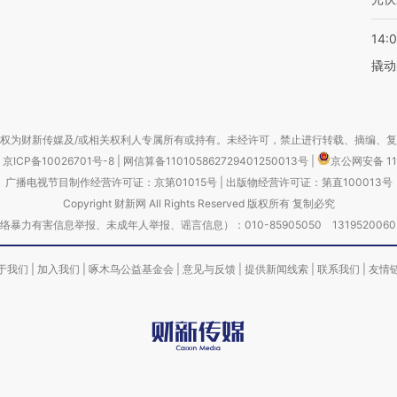
14:
撬动
权为财新传媒及/或相关权利人专属所有或持有。未经许可，禁止进行转载、摘编、
京ICP备10026701号-8
|
网信算备110105862729401250013号
|
京公网安备 11
广播电视节目制作经营许可证：京第01015号
|
出版物经营许可证：第直100013号
Copyright 财新网 All Rights Reserved 版权所有 复制必究
害信息举报、未成年人举报、谣言信息）：010-85905050 13195200605 举报邮
于我们
|
加入我们
|
啄木鸟公益基金会
|
意见与反馈
|
提供新闻线索
|
联系我们
|
友情