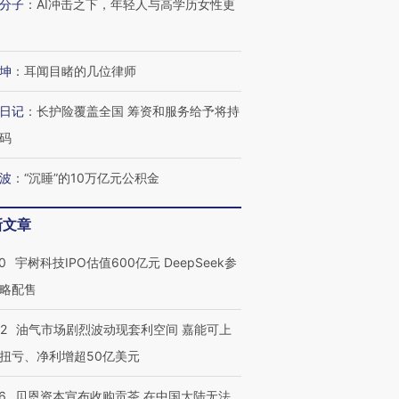
分子
：
AI冲击之下，年轻人与高学历女性更
坤
：
耳闻目睹的几位律师
日记
：
长护险覆盖全国 筹资和服务给予将持
码
波
：
“沉睡”的10万亿元公积金
新文章
0
宇树科技IPO估值600亿元 DeepSeek参
略配售
22
油气市场剧烈波动现套利空间 嘉能可上
扭亏、净利增超50亿美元
6
贝恩资本宣布收购贡茶 在中国大陆无法