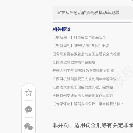
旨在从严惩治醉酒驾驶机动车犯罪
相关报道
【财新周刊】打击醉驾与食品安全
【财新周刊】“醉驾入刑”条款引争议
国务院安委会紧急启动全国交通安全大检查
全国酒驾醉驾降幅均超四成
醉驾入刑半年 酒驾行为下降幅度逾四成
广西司机醉驾撞死三人被判四年半惹争议
江西农大副校长因醉驾致死被开除党籍
全国首例交通执法人员醉驾案作出审判
【专家评论】醉驾入罪争议：谁来解释法律？
罪并罚、适用罚金刑等有关定罪