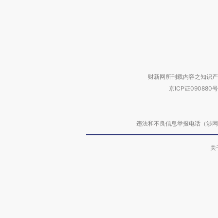
财新网所刊载内容之知识产
京ICP证090880号
违法和不良信息举报电话（涉网络暴力有
关