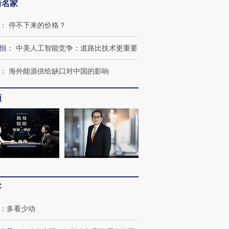
新名家
：
停不下来的价格？
恒
：
中美人工智能竞争：道路比技术更重要
OX的吸金
马航飞行员跨国走私7万
视线｜被称为“蟑螂”的印
让中产们甘
粒摇头丸 尿检体内含3种
度Z世代 用街头抗争将教
秘鲁纳斯
：
海外能源供给缺口对中国的影响
”？
毒品
育部长拱下台
13人遇难
频
进第四届链博
【商旅对话】华住集团
技“链”接产
【特别呈现】寻找100种
CFO：不靠规模取胜，华
【特别呈
有意思的生活方式·第三对
住三大增长引擎是什么？
有意思的
客
：
多看少动