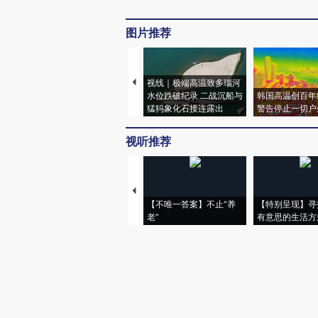
图片推荐
视线｜极端高温致多瑙河
水位跌破纪录 二战沉船与
韩国高温创百年
猛犸象化石接连露出
警告停止一切户
视听推荐
【不唯一答案】不止“养
【特别呈现】寻
老”
有意思的生活方