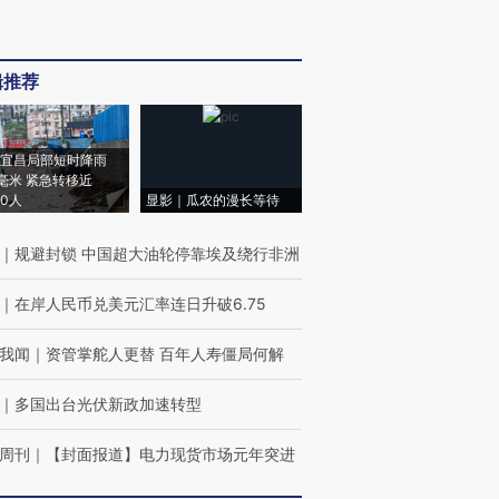
辑推荐
宜昌局部短时降雨
8毫米 紧急转移近
00人
显影｜瓜农的漫长等待
｜
规避封锁 中国超大油轮停靠埃及绕行非洲
｜
在岸人民币兑美元汇率连日升破6.75
我闻
｜
资管掌舵人更替 百年人寿僵局何解
｜
多国出台光伏新政加速转型
周刊
｜
【封面报道】电力现货市场元年突进