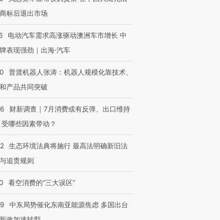
商标后退出市场
6
电动汽车需求高涨驱动澳洲车市增长 中
牌表现强劲｜出海·汽车
00
普渡机器人张涛：机器人规模化靠技术、
和产品共同突破
56
财新调查｜7月消费或有反弹、出口维持
 受哪些因素带动？
42
生态环境法典将施行 最高法明确新旧法
与追责规则
0
看空消费的“三大误区”
59
中东局势催化东南亚能源焦虑 多国出台
新政加速转型