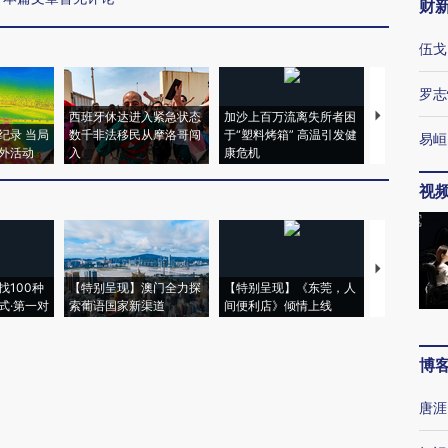
财
伍戈
罗志
西班牙休达进入紧急状态
加沙上百万流离失所者困
视线｜HYR
纪录 当局
数千非法移民从摩洛哥闯
于“塑料烤箱” 高温引发健
术：是什么
易峘
外活动
入
康危机
心“花钱找虐
视
【推广】走
找100种
【特别呈现】澳门全力探
【特别呈现】《东莞，人
会，让数智科
式·第一对
索葡语国家新渠道
间便利店》倾情上线
业
博
唐涯