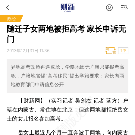
政经
随迁子女两地被拒高考 家长申诉无
门
2013年12月31日 11:36
T中
异地高考政策再遇尴尬，学籍地因无户籍只能报考高
职，户籍地警惕“高考移民”提出学籍要求；家长向两
地教育部门申请信息公开
【财新网】（实习记者 吴剑杰 记者
蓝方
）
户
籍在内蒙古、常住地在北京，但这两地都拒绝岳女
士的女儿报名参加高考。
岳女士最近几个月一直奔波于两地，向内蒙古