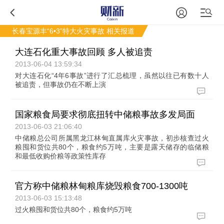
长春宝源丰“6•3”特大火灾事故
相关报道
大连石化重大事故回顾 多人被追责
2013-06-04 13:59:34
对大连石化“4年6事故”进行了汇总梳理，虽然以往已有数十人
被追责，但事故仍在不断上演
国家粮食局要求彻底扭转中储粮事故多发局面
2013-06-03 21:06:40
中储粮总公司所属黑龙江林甸直属库火灾事故，初步核查过火
粮囤和货位共80个，粮食约5万吨，主要是露天储存的临储粮
和最低收购价粮等政策性库存
官方称中储粮林甸粮库烧毁粮食700-1300吨
2013-06-03 15:13:48
过火粮囤和货位共80个，粮食约5万吨