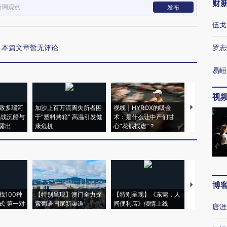
财
新网观点
发布
伍戈
本篇文章暂无评论
罗志
易峘
视
致多瑙河
加沙上百万流离失所者困
视线｜HYROX的吸金
马航飞行员
二战沉船与
于“塑料烤箱” 高温引发健
术：是什么让中产们甘
粒摇头丸 尿
露出
康危机
心“花钱找虐”？
毒品
博
【推广】走
找100种
【特别呈现】澳门全力探
【特别呈现】《东莞，人
会，让数智科
式·第一对
索葡语国家新渠道
间便利店》倾情上线
业
唐涯