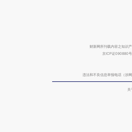
财新网所刊载内容之知识产
京ICP证090880号
违法和不良信息举报电话（涉网络暴力有
关