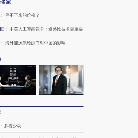
新名家
：
停不下来的价格？
恒
：
中美人工智能竞争：道路比技术更重要
：
海外能源供给缺口对中国的影响
频
跨国走私7万
视线｜被称为“蟑螂”的印
视线｜“入侵”还是“人道危
检体内含3种
度Z世代 用街头抗争将教
机”？难民潮撕裂西班牙
秘鲁纳斯
育部长拱下台
飞地休达
13人遇难
客
进第四届链博
【商旅对话】华住集团
技“链”接产
【特别呈现】寻找100种
CFO：不靠规模取胜，华
【特别呈
有意思的生活方式·第三对
住三大增长引擎是什么？
有意思的
：
多看少动