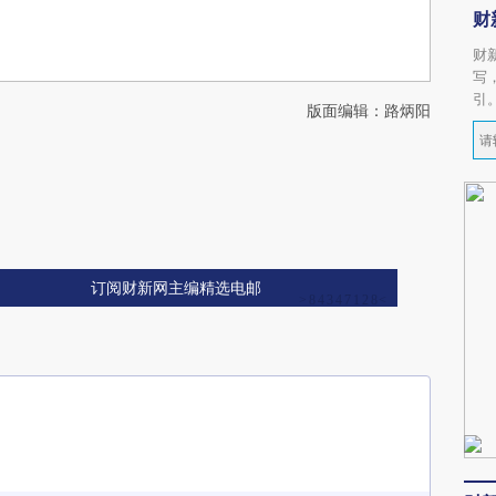
财
财
写
引
版面编辑：路炳阳
订阅财新网主编精选电邮