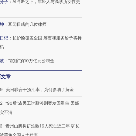
分子
：
AI冲击之下，年轻人与高学历女性更
坤
：
耳闻目睹的几位律师
日记
：
长护险覆盖全国 筹资和服务给予将持
码
波
：
“沉睡”的10万亿元公积金
新文章
09
美日联合干预汇率，为何影响了黄金
32
“90后”农民工讨薪涉刑案发回重审 因部
实不清
36
贵州山脚树矿难致16人死亡近三年 矿长
被罢免全国人大代表