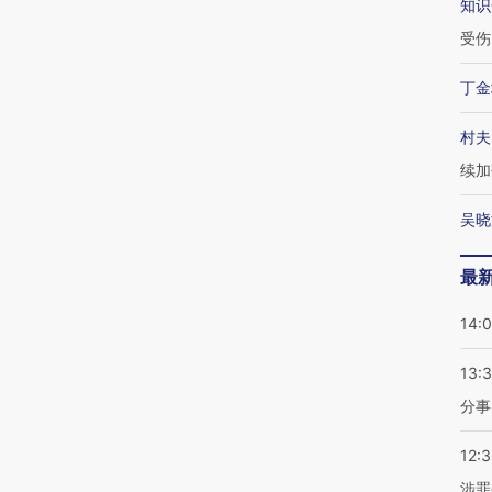
知识
受伤
丁金
村夫
续加
吴晓
最
14:
13:
分事
12:
涉罪