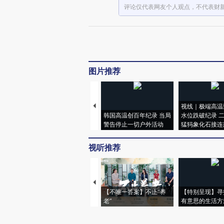
评论仅代表网友个人观点，不代表财
图片推荐
视线｜极端高温
韩国高温创百年纪录 当局
水位跌破纪录 
警告停止一切户外活动
猛犸象化石接连
视听推荐
【不唯一答案】不止“养
【特别呈现】寻
老”
有意思的生活方