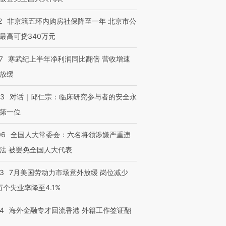
2
非京籍五环内购房社保降至一年 北京市公
最高可贷340万元
7
寒武纪上半年净利润同比翻倍 营收增速
放缓
53
对话｜邱仁宗：临床研究参与者的安全永
第一位
06
全国人大常委会：六名将领涉嫌严重违
法 被罢免全国人大代表
43
7月美国劳动力市场意外放缓 岗位减少
3万个失业率降至4.1%
14
海外金融专才回流香港 外籍工作签证翻