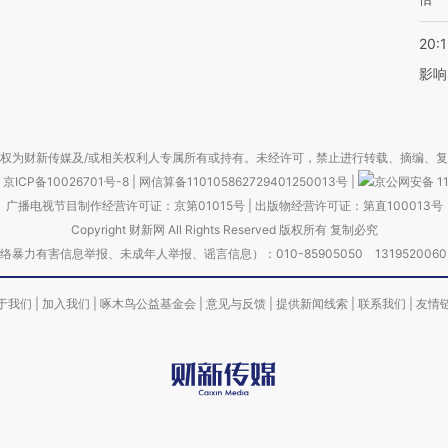
20:1
影响
权为财新传媒及/或相关权利人专属所有或持有。未经许可，禁止进行转载、摘编、
京ICP备10026701号-8
|
网信算备110105862729401250013号
|
京公网安备 11
广播电视节目制作经营许可证：京第01015号
|
出版物经营许可证：第直100013号
Copyright 财新网 All Rights Reserved 版权所有 复制必究
害信息举报、未成年人举报、谣言信息）：010-85905050 13195200605 举报邮
于我们
|
加入我们
|
啄木鸟公益基金会
|
意见与反馈
|
提供新闻线索
|
联系我们
|
友情