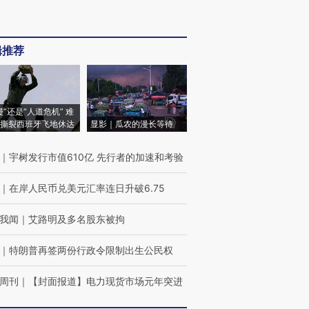
辑推荐
侵”还是“人道危机” 难
撕裂西班牙飞地休达
显影｜瓜农的漫长等待
｜
宇树发行市值610亿 先行者的加速和考验
｜
在岸人民币兑美元汇率连日升破6.75
我闻
｜
艾路明及多名股东被拘
｜
特朗普再签两份行政令限制出生公民权
周刊
｜
【封面报道】电力现货市场元年突进