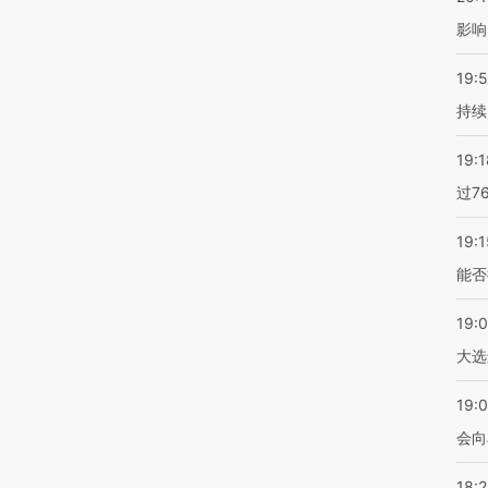
影响
19:5
持续
19:1
过7
19:1
能否
19:
大选
19:0
会向
18: