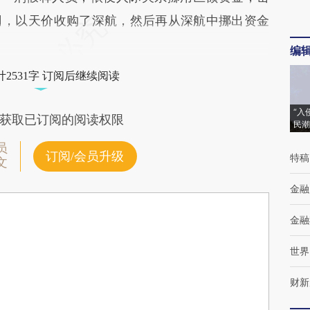
司，以天价收购了深航，然后再从深航中挪出资金
编
2531字 订阅后继续阅读
“入
获取已订阅的阅读权限
民潮
员
订阅/会员升级
特稿
文
金融
金融
世界
财新