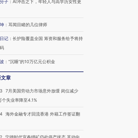
分子
：
AI冲击之下，年轻人与高学历女性更
坤
：
耳闻目睹的几位律师
日记
：
长护险覆盖全国 筹资和服务给予将持
码
波
：
“沉睡”的10万亿元公积金
新文章
43
7月美国劳动力市场意外放缓 岗位减少
3万个失业率降至4.1%
14
海外金融专才回流香港 外籍工作签证翻
2
宁德时代宜春锂矿仍处停产状态 其动向