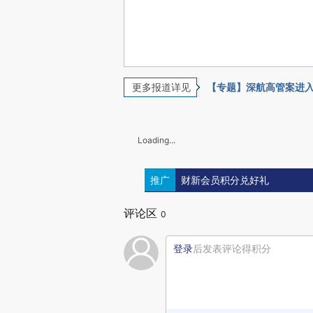
更多报道详见
【专题】深航高管案进
Loading...
推广
财新会员积分兑好礼
评论区
0
登录
后发表评论得积分