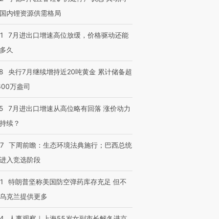
国内锂资源供需格局
1
7月进出口增速高位放缓，价格驱动还能
多久
8
央行7月继续增持近20吨黄金 累计储备超
600万盎司
5
7月进出口增速从高位略有回落 涨价动力
持续？
07
下周前瞻：生态环境法典施行；巴西总统
进入竞选阶段
1
特朗普坚称美国防空弹药库存充足 但不
乌克兰提供更多
24
人事观察｜上海55岁女副市长解冬进京