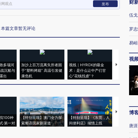
财
新网观点
发布
伍戈
本篇文章暂无评论
罗志
易峘
视
致多瑙河
加沙上百万流离失所者困
视线｜HYROX的吸金
马航飞行员
二战沉船与
于“塑料烤箱” 高温引发健
术：是什么让中产们甘
粒摇头丸 尿
露出
康危机
心“花钱找虐”？
毒品
博
【推广】走
找100种
【特别呈现】澳门全力探
【特别呈现】《东莞，人
会，让数智科
式·第一对
索葡语国家新渠道
间便利店》倾情上线
业
唐涯