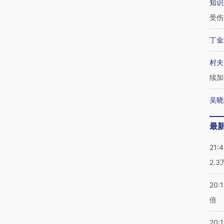
知识
受伤
丁金
村夫
续加
吴晓
最
21:
2.
20:
倍
20:1