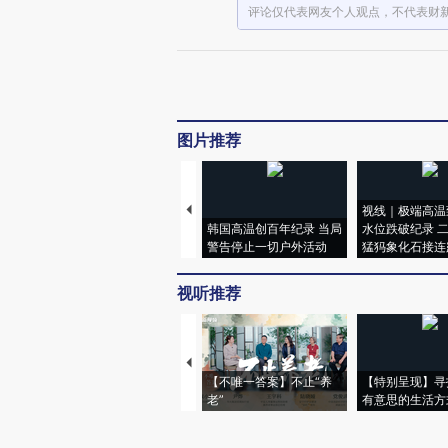
评论仅代表网友个人观点，不代表财
图片推荐
视线｜极端高温
韩国高温创百年纪录 当局
水位跌破纪录 
警告停止一切户外活动
猛犸象化石接连
视听推荐
【不唯一答案】不止“养
【特别呈现】寻
老”
有意思的生活方