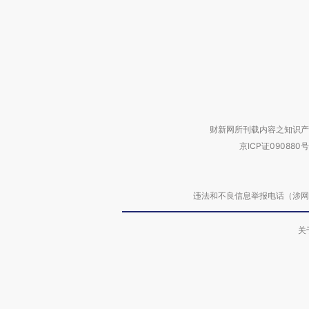
财新网所刊载内容之知识产
京ICP证090880号
违法和不良信息举报电话（涉网络暴力有
关