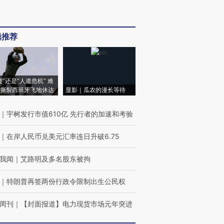
辑推荐
侵”还是“人道危机” 难
撕裂西班牙飞地休达
显影｜瓜农的漫长等待
｜
宇树发行市值610亿 先行者的加速和考验
｜
在岸人民币兑美元汇率连日升破6.75
我闻
｜
艾路明及多名股东被拘
｜
特朗普再签两份行政令限制出生公民权
周刊
｜
【封面报道】电力现货市场元年突进