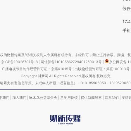
候任
17:
手祖
权为财新传媒及/或相关权利人专属所有或持有。未经许可，禁止进行转载、摘编、
京ICP备10026701号-8
|
网信算备110105862729401250013号
|
京公网安备 11
广播电视节目制作经营许可证：京第01015号
|
出版物经营许可证：第直100013号
Copyright 财新网 All Rights Reserved 版权所有 复制必究
害信息举报、未成年人举报、谣言信息）：010-85905050 13195200605 举报邮
于我们
|
加入我们
|
啄木鸟公益基金会
|
意见与反馈
|
提供新闻线索
|
联系我们
|
友情