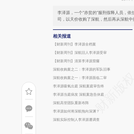
李泽源，一个“赤贫的”服刑假释人员，
司，以天价收购了深航，然后再从深航中
相关报道
【财新周刊】李泽源全档案
【财新周刊】深航旧人李泽源受审
【财新周刊】清算李泽源窟窿
深航收购案之二：李泽源的军队旧事
深航收购案之一：李泽源面临二审
李泽源吸氧出庭 深航案庭审告终
李泽源当庭病发 深航案急告休庭
深航高管团队重新布阵
李泽源如何将深航拖向深渊？
深航实际控制人李泽源遭调查