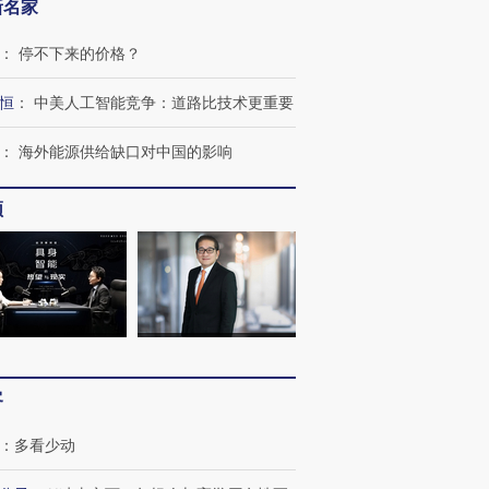
新名家
：
停不下来的价格？
恒
：
中美人工智能竞争：道路比技术更重要
：
海外能源供给缺口对中国的影响
频
跨国走私7万
视线｜被称为“蟑螂”的印
视线｜“入侵”还是“人道危
检体内含3种
度Z世代 用街头抗争将教
机”？难民潮撕裂西班牙
秘鲁纳斯
育部长拱下台
飞地休达
13人遇难
客
进第四届链博
【商旅对话】华住集团
技“链”接产
【特别呈现】寻找100种
CFO：不靠规模取胜，华
【特别呈
有意思的生活方式·第三对
住三大增长引擎是什么？
有意思的
：
多看少动