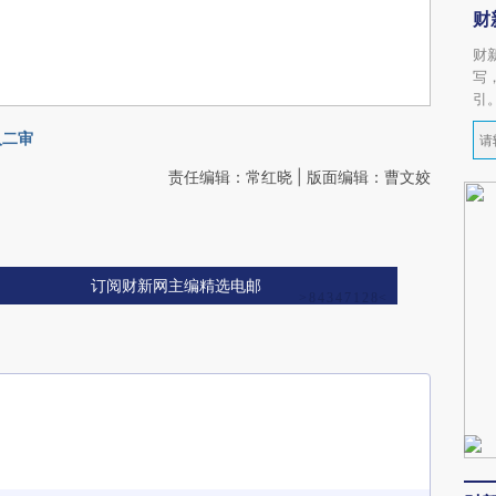
财
财
写
引
入二审
责任编辑：常红晓 | 版面编辑：曹文姣
订阅财新网主编精选电邮