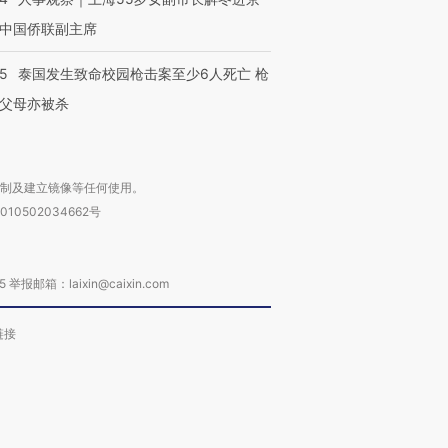
中国侨联副主席
45
泰国发生致命校园枪击案至少6人死亡 枪
父母亦被杀
复制及建立镜像等任何使用。
010502034662号
箱：laixin@caixin.com
链接