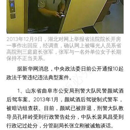
2013年12月9日，湖北对网上举报省法院院长开房
一事作出回应，经调查，确认网上被曝光人员系省
高院刑三庭庭长张军，张军与一名外单位女子长期
保持不正当关系。
据新华网消息，中央政法委日前公开通报10起
政法干警违纪违法典型案件。
1、山东省曲阜市公安局刑警大队民警颜斌酒
后驾车案。2013年1月，颜斌酒后驾驶制式警车，
被暗访组查获。目前，颜斌已被辞退，刑警大队教
导员孔祥岭受到行政警告处分，中队长裴凤昌受到
行政记过处分，分管副局长张立刚被诫勉谈话。