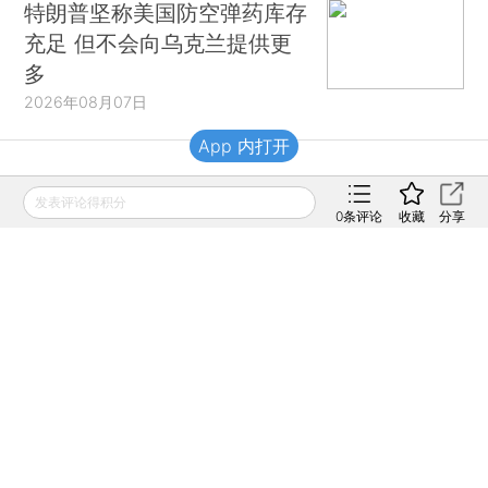
特朗普坚称美国防空弹药库存
充足 但不会向乌克兰提供更
多
2026年08月07日
App 内打开
财新移动
发表评论得积分
0
条评论
收藏
分享
财新
财新周刊
Caixin
登录
网页版
订阅电邮
|
|
Copyright 财新网 All Rights Reserved