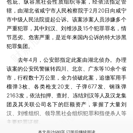
包庇、纵容黑社会性质组织等案，经依法指定管
辖，由湖北省咸宁市人民检察院于2月20日向咸宁
市中级人民法院提起公诉。该案涉案人员涉嫌多个
严重犯罪，其中刘汉、刘维涉及15个犯罪罪名，情
节恶劣、危害严重，是近年来国内公诉的特大涉黑
犯罪集团。
去年4月，公安部指定此案由湖北侦办。办理
该案的公安民警辗转四川、北京、广东等10余个省
市，行程数十万公里，全力侦破此案，追缴军用手
榴弹3枚、各类枪支20支、子弹677发、钢珠弹
2163发，依法扣押、查封、冻结刘汉等人及汉龙集
团及其关联公司名下的巨额资产，掌握了大量刘
汉、刘维组织、领导黑社会组织犯罪和指使杀人等
主要犯罪证据。
本文共计680字 订阅后继续阅读