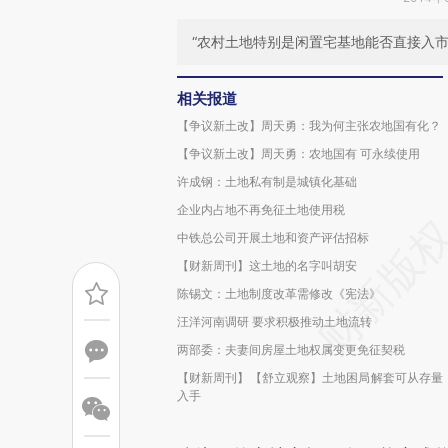
“农村土地特别是闲置宅基地能否直接入市
相关报道
【争议新土改】周天勇：我为何主张农地国有化？
【争议新土改】周天勇：农地国有 可永续使用
许成钢：土地私有制是城镇化基础
企业内占地不再免征土地使用税
中铁总公司开展土地和资产评估招标
【财新周刊】这土地的名字叫胡安
陈锡文：土地制度改革需修改《宪法》
汪洋河南调研 要求积极推动土地流转
两部委：夫妻间房屋土地权属变更免征契税
【财新周刊】【舒立观察】土地困局解套可从存量
入手