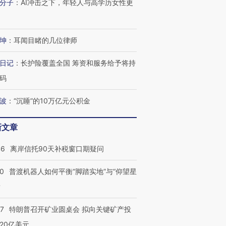
分子
：
AI冲击之下，年轻人与高学历女性更
坤
：
耳闻目睹的几位律师
日记
：
长护险覆盖全国 筹资和服务给予将持
码
波
：
“沉睡”的10万亿元公积金
新文章
46
离岸信托90天补税窗口期疑问
00
普渡机器人如何平衡“脚踏实地”与“仰望星
？
57
特朗普召开矿业圆桌会 拟向关键矿产投
20亿美元