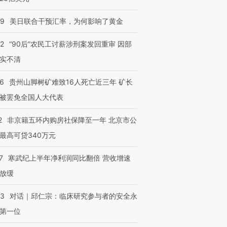
09
美日联合干预汇率，为何影响了黄金
32
“90后”农民工讨薪涉刑案发回重审 因部
实不清
36
贵州山脚树矿难致16人死亡近三年 矿长
被罢免全国人大代表
2
非京籍五环内购房社保降至一年 北京市公
最高可贷340万元
7
寒武纪上半年净利润同比翻倍 营收增速
放缓
53
对话｜邱仁宗：临床研究参与者的安全永
第一位