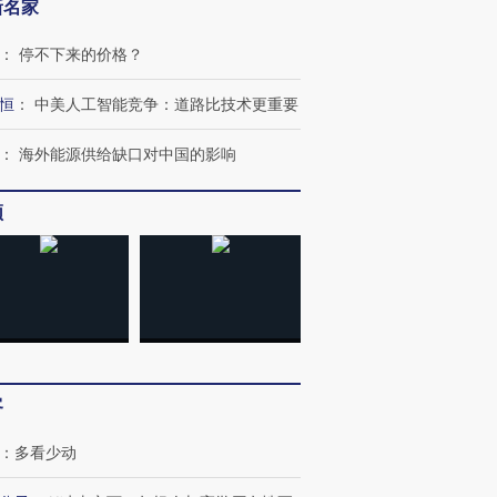
新名家
：
停不下来的价格？
恒
：
中美人工智能竞争：道路比技术更重要
：
海外能源供给缺口对中国的影响
频
跨国走私7万
视线｜被称为“蟑螂”的印
视线｜“入侵”还是“人道危
检体内含3种
度Z世代 用街头抗争将教
机”？难民潮撕裂西班牙
秘鲁纳斯
育部长拱下台
飞地休达
13人遇难
客
：
多看少动
进第四届链博
【商旅对话】华住集团
技“链”接产
【特别呈现】寻找100种
CFO：不靠规模取胜，华
【特别呈
有意思的生活方式·第三对
住三大增长引擎是什么？
有意思的