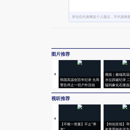
评论仅代表网友个人观点，不代表财
图片推荐
视线｜极端高温
韩国高温创百年纪录 当局
水位跌破纪录 
警告停止一切户外活动
猛犸象化石接连
视听推荐
【不唯一答案】不止“养
【特别呈现】寻
老”
有意思的生活方