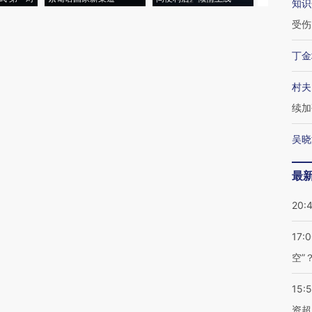
知识
受伤
丁金
村夫
续加
吴晓
最
20:
17:
空”
15:
资超