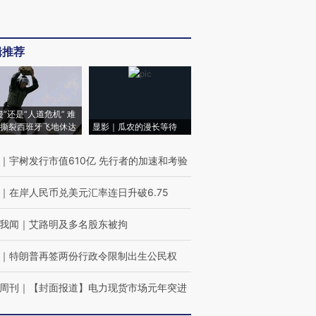
辑推荐
侵”还是“人道危机” 难
撕裂西班牙飞地休达
显影｜瓜农的漫长等待
｜
宇树发行市值610亿 先行者的加速和考验
｜
在岸人民币兑美元汇率连日升破6.75
我闻
｜
艾路明及多名股东被拘
｜
特朗普再签两份行政令限制出生公民权
周刊
｜
【封面报道】电力现货市场元年突进