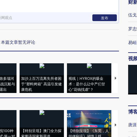
财
伍戈
新网观点
发布
罗志
本篇文章暂无评论
易峘
视
致多瑙河
加沙上百万流离失所者困
视线｜HYROX的吸金
马航飞行员
二战沉船与
于“塑料烤箱” 高温引发健
术：是什么让中产们甘
粒摇头丸 尿
露出
康危机
心“花钱找虐”？
毒品
博
唐涯
【推广】走
找100种
【特别呈现】澳门全力探
【特别呈现】《东莞，人
会，让数智科
式·第一对
索葡语国家新渠道
间便利店》倾情上线
业