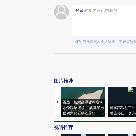
登录
后发表评论得积分
评论仅代表网友个人观点，不代表财
图片推荐
视线｜极端高温致多瑙河
水位跌破纪录 二战沉船与
韩国高温创百年
猛犸象化石接连露出
警告停止一切户
视听推荐