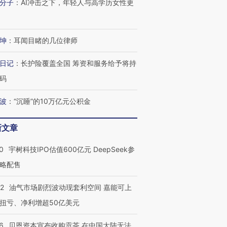
分子
：
AI冲击之下，年轻人与高学历女性更
进第四届链博
【商旅对话】华住集团
技“链”接产
【特别呈现】寻找100种
CFO：不靠规模取胜，华
【特别呈
有意思的生活方式·第三对
住三大增长引擎是什么？
有意思的
坤
：
耳闻目睹的几位律师
日记
：
长护险覆盖全国 筹资和服务给予将持
码
波
：
“沉睡”的10万亿元公积金
新文章
0
宇树科技IPO估值600亿元 DeepSeek参
略配售
22
油气市场剧烈波动现套利空间 嘉能可上
扭亏、净利增超50亿美元
6
贝恩资本宣布收购贡茶 在中国大陆无法