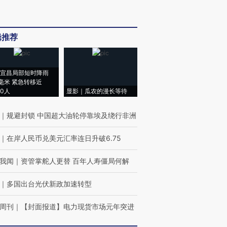
辑推荐
宜昌局部短时降雨
8毫米 紧急转移近
00人
显影｜瓜农的漫长等待
｜
规避封锁 中国超大油轮停靠埃及绕行非洲
｜
在岸人民币兑美元汇率连日升破6.75
我闻
｜
资管掌舵人更替 百年人寿僵局何解
｜
多国出台光伏新政加速转型
周刊
｜
【封面报道】电力现货市场元年突进