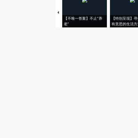
【不唯一答案】不止“养
【特别呈现】寻
老”
有意思的生活方