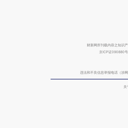
财新网所刊载内容之知识产
京ICP证090880号
违法和不良信息举报电话（涉网络暴力有
关