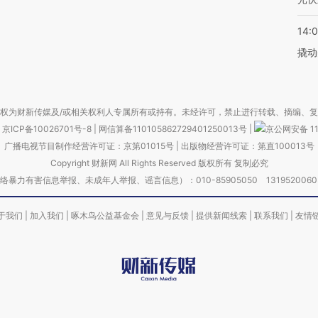
14:
撬动
权为财新传媒及/或相关权利人专属所有或持有。未经许可，禁止进行转载、摘编、
京ICP备10026701号-8
|
网信算备110105862729401250013号
|
京公网安备 11
广播电视节目制作经营许可证：京第01015号
|
出版物经营许可证：第直100013号
Copyright 财新网 All Rights Reserved 版权所有 复制必究
害信息举报、未成年人举报、谣言信息）：010-85905050 13195200605 举报邮
于我们
|
加入我们
|
啄木鸟公益基金会
|
意见与反馈
|
提供新闻线索
|
联系我们
|
友情