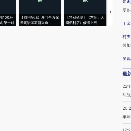
知识
受伤
【推广】走
找100种
【特别呈现】澳门全力探
【特别呈现】《东莞，人
会，让数智科
式·第一对
索葡语国家新渠道
间便利店》倾情上线
业
丁金
村夫
续加
吴晓
最
22:1
与战
20:
半年
17:2