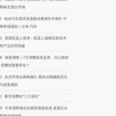
商标后退出市场
6
电动汽车需求高涨驱动澳洲车市增长 中
牌表现强劲｜出海·汽车
00
普渡机器人张涛：机器人规模化靠技术、
和产品共同突破
56
财新调查｜7月消费或有反弹、出口维持
 受哪些因素带动？
42
生态环境法典将施行 最高法明确新旧法
与追责规则
0
看空消费的“三大误区”
59
中东局势催化东南亚能源焦虑 多国出台
新政加速转型