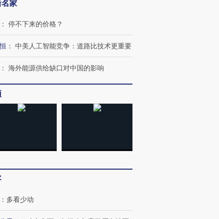
新名家
：
停不下来的价格？
恒
：
中美人工智能竞争：道路比技术更重要
：
海外能源供给缺口对中国的影响
频
OX的吸金
马航飞行员跨国走私7万
视线｜被称为“蟑螂”的印
让中产们甘
粒摇头丸 尿检体内含3种
度Z世代 用街头抗争将教
秘鲁纳斯
客
”？
毒品
育部长拱下台
13人遇难
：
多看少动