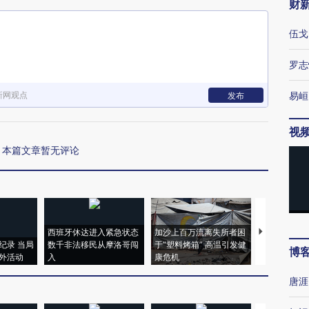
财
伍戈
罗志
新网观点
易峘
发布
视
本篇文章暂无评论
西班牙休达进入紧急状态
加沙上百万流离失所者困
视线｜HYR
纪录 当局
数千非法移民从摩洛哥闯
于“塑料烤箱” 高温引发健
术：是什么
博
外活动
入
康危机
心“花钱找虐
唐涯