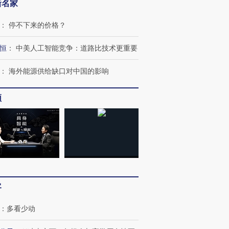
新名家
：
停不下来的价格？
恒
：
中美人工智能竞争：道路比技术更重要
：
海外能源供给缺口对中国的影响
频
”还是“人道危
湖北宜昌局部短时降雨
哈尔滨遭遇短时极端强降
撕裂西班牙
128毫米 紧急转移近
雨 3小时累计雨量超80毫
秘鲁纳斯
4000人
米
13人遇难
进第四届链博
【商旅对话】华住集团
客
技“链”接产
【特别呈现】寻找100种
CFO：不靠规模取胜，华
【特别呈
有意思的生活方式·第三对
住三大增长引擎是什么？
有意思的
：
多看少动