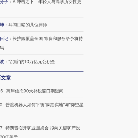
分子
：
AI冲击之下，年轻人与高学历女性更
坤
：
耳闻目睹的几位律师
日记
：
长护险覆盖全国 筹资和服务给予将持
码
波
：
“沉睡”的10万亿元公积金
新文章
46
离岸信托90天补税窗口期疑问
00
普渡机器人如何平衡“脚踏实地”与“仰望星
？
57
特朗普召开矿业圆桌会 拟向关键矿产投
20亿美元