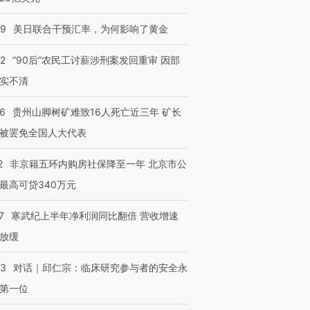
09
美日联合干预汇率，为何影响了黄金
32
“90后”农民工讨薪涉刑案发回重审 因部
实不清
36
贵州山脚树矿难致16人死亡近三年 矿长
被罢免全国人大代表
2
非京籍五环内购房社保降至一年 北京市公
最高可贷340万元
7
寒武纪上半年净利润同比翻倍 营收增速
放缓
53
对话｜邱仁宗：临床研究参与者的安全永
第一位