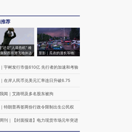
辑推荐
侵”还是“人道危机” 难
撕裂西班牙飞地休达
显影｜瓜农的漫长等待
｜
宇树发行市值610亿 先行者的加速和考验
｜
在岸人民币兑美元汇率连日升破6.75
我闻
｜
艾路明及多名股东被拘
｜
特朗普再签两份行政令限制出生公民权
周刊
｜
【封面报道】电力现货市场元年突进