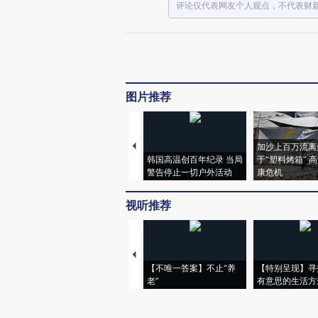
评论仅代表网友个人观点，不代表财
图片推荐
加沙上百万流离
韩国高温创百年纪录 当局
于“塑料烤箱” 
警告停止一切户外活动
康危机
视听推荐
【不唯一答案】不止“养
【特别呈现】寻
老”
有意思的生活方