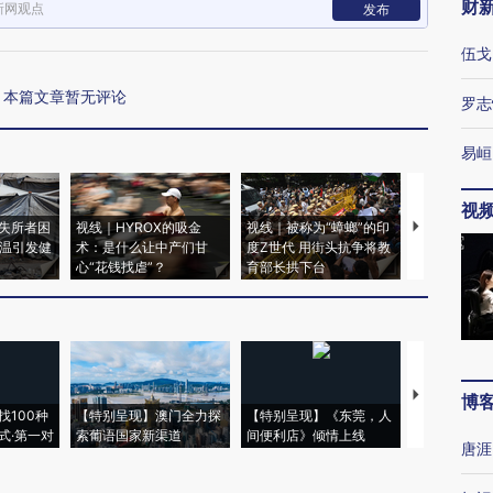
财
新网观点
发布
伍戈
本篇文章暂无评论
罗志
易峘
视
失所者困
视线｜HYROX的吸金
视线｜被称为“蟑螂”的印
视线｜“入侵
高温引发健
术：是什么让中产们甘
度Z世代 用街头抗争将教
机”？难民潮
心“花钱找虐”？
育部长拱下台
飞地休达
【推广】走
博
找100种
【特别呈现】澳门全力探
【特别呈现】《东莞，人
会，让数智科
式·第一对
索葡语国家新渠道
间便利店》倾情上线
业
唐涯