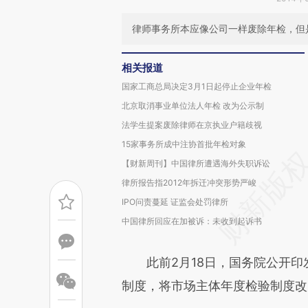
律师事务所本应像公司一样废除年检，但
相关报道
国家工商总局决定3月1日起停止企业年检
北京取消事业单位法人年检 改为公示制
法学生提案废除律师在京执业户籍歧视
15家事务所成中注协首批年检对象
【财新周刊】中国律所遭遇海外失职诉讼
律所报告指2012年拆迁冲突形势严峻
IPO问责蔓延 证监会处罚律所
中国律所回应在加被诉：未收到起诉书
此前2月18日，国务院公开印
制度，将市场主体年度检验制度改