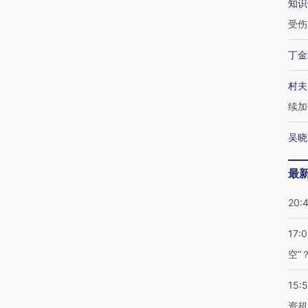
知识
受伤
丁金
村夫
续加
吴晓
最
20:
17:
空”
15:
资超