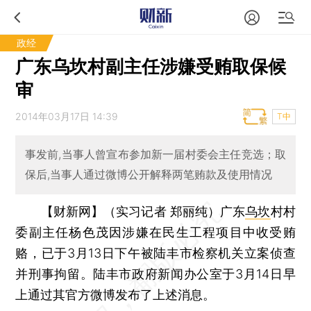
政经
广东乌坎村副主任涉嫌受贿取保候
审
2014年03月17日 14:39
T中
事发前,当事人曾宣布参加新一届村委会主任竞选；取
保后,当事人通过微博公开解释两笔贿款及使用情况
【财新网】（实习记者 郑丽纯）
广东
乌坎
村村
委副主任杨色茂因涉嫌在民生工程项目中收受贿
赂，已于3月13日下午被陆丰市检察机关立案侦查
并刑事拘留。陆丰市政府新闻办公室于3月14日早
上通过其官方微博发布了上述消息。