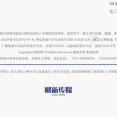
09:
元二
权为财新传媒及/或相关权利人专属所有或持有。未经许可，禁止进行转载、摘编、
京ICP备10026701号-8
|
网信算备110105862729401250013号
|
京公网安备 11
广播电视节目制作经营许可证：京第01015号
|
出版物经营许可证：第直100013号
Copyright 财新网 All Rights Reserved 版权所有 复制必究
害信息举报、未成年人举报、谣言信息）：010-85905050 13195200605 举报邮
于我们
|
加入我们
|
啄木鸟公益基金会
|
意见与反馈
|
提供新闻线索
|
联系我们
|
友情