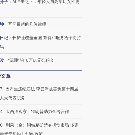
进第四届链博
【商旅对话】华住集团
分子
：
AI冲击之下，年轻人与高学历女性更
技“链”接产
【特别呈现】寻找100种
CFO：不靠规模取胜，华
【特别呈
有意思的生活方式·第三对
住三大增长引擎是什么？
有意思的
坤
：
耳闻目睹的几位律师
日记
：
长护险覆盖全国 筹资和服务给予将持
码
波
：
“沉睡”的10万亿元公积金
新文章
07
因严重违纪违法 李云泽被罢免第十四届
人大代表职务
44
大西洋观察｜特朗普助力金砖合作
40
刚果（金）铜钴精矿禁令扰动市场 多家
称暂无影响 | 出海·政策