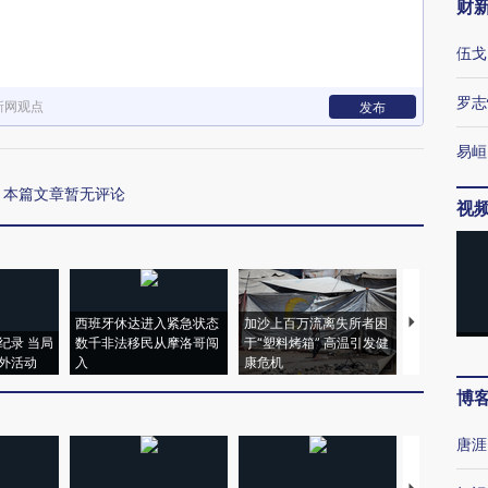
财
伍戈
罗志
新网观点
发布
易峘
本篇文章暂无评论
视
西班牙休达进入紧急状态
加沙上百万流离失所者困
视线｜HYR
纪录 当局
数千非法移民从摩洛哥闯
于“塑料烤箱” 高温引发健
术：是什么
外活动
入
康危机
心“花钱找虐
博
唐涯