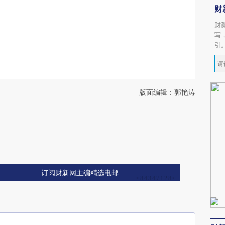
财
财
写
引
版面编辑：郭艳涛
订阅财新网主编精选电邮