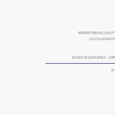
财新网所刊载内容之知识产
京ICP证090880号
违法和不良信息举报电话（涉网络暴力有
关