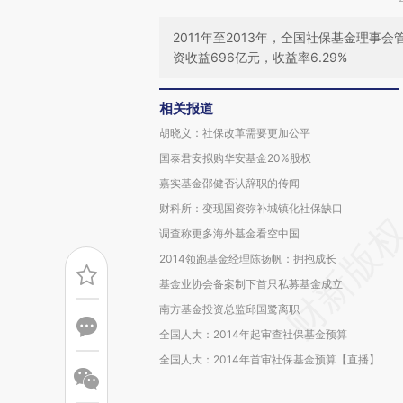
2011年至2013年，全国社保基金理事会
资收益696亿元，收益率6.29%
相关报道
胡晓义：社保改革需要更加公平
国泰君安拟购华安基金20%股权
嘉实基金邵健否认辞职的传闻
财科所：变现国资弥补城镇化社保缺口
调查称更多海外基金看空中国
2014领跑基金经理陈扬帆：拥抱成长
基金业协会备案制下首只私募基金成立
南方基金投资总监邱国鹭离职
全国人大：2014年起审查社保基金预算
全国人大：2014年首审社保基金预算【直播】