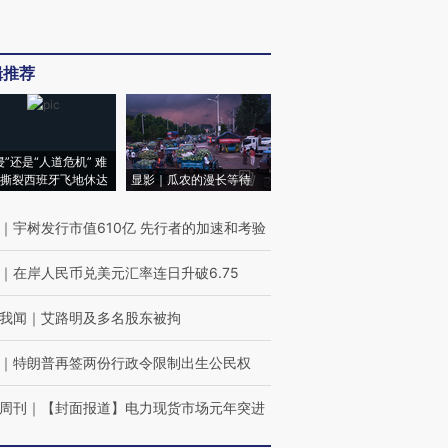
辑推荐
侵”还是“人道危机” 难
撕裂西班牙飞地休达
显影｜瓜农的漫长等待
｜
宇树发行市值610亿 先行者的加速和考验
｜
在岸人民币兑美元汇率连日升破6.75
我闻
｜
艾路明及多名股东被拘
｜
特朗普再签两份行政令限制出生公民权
周刊
｜
【封面报道】电力现货市场元年突进