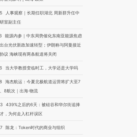
25
人事观察｜长期任职湖北 周新群升任中
研室副主任
3
能源内参｜中东局势催化东南亚能源焦虑
出台光伏新政加速转型；伊朗称与阿曼接近
协议 海峡现有两条航道将关闭
6
当大学教授变临时工，大学还是大学吗
8
海杰航运：今夏北极航道运营将扩大至7
、8航次｜出海·物流
53
439%之后的6天：被硅谷和华尔街追捧
才，为何走入杠杆误区
07
陈龙：Token时代的商业与组织