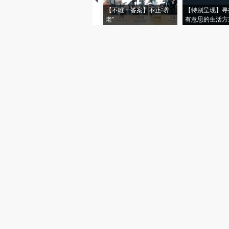
【不唯一答案】不止“养
【特别呈现】寻
老”
有意思的生活方