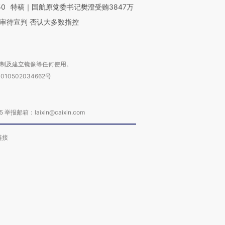
50
特稿｜国航原党委书记樊澄受贿3847万
审待宣判 否认大多数指控
复制及建立镜像等任何使用。
010502034662号
箱：laixin@caixin.com
链接