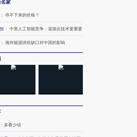
新名家
：
停不下来的价格？
恒
：
中美人工智能竞争：道路比技术更重要
：
海外能源供给缺口对中国的影响
频
OX的吸金
马航飞行员跨国走私7万
视线｜被称为“蟑螂”的印
让中产们甘
粒摇头丸 尿检体内含3种
度Z世代 用街头抗争将教
秘鲁纳斯
”？
毒品
育部长拱下台
13人遇难
客
：
多看少动