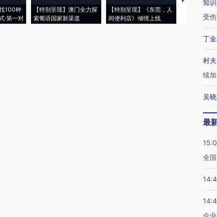
【推广】走
知识
找100种
【特别呈现】澳门全力探
【特别呈现】《东莞，人
会，让数智科
受伤
式·第一对
索葡语国家新渠道
间便利店》倾情上线
业
丁金
村夫
续加
吴晓
最
15:
全国
14:
14:
企业