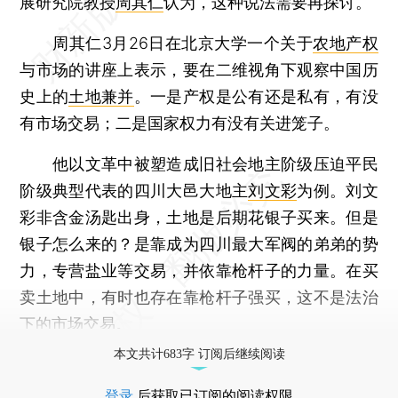
展研究院教授
周其仁
认为，这种说法需要再探讨。
周其仁3月26日在北京大学一个关于
农地产权
与市场的讲座上表示，要在二维视角下观察中国历
史上的
土地兼并
。一是产权是公有还是私有，有没
有市场交易；二是国家权力有没有关进笼子。
他以文革中被塑造成旧社会地主阶级压迫平民
阶级典型代表的四川大邑大地主
刘文彩
为例。刘文
彩非含金汤匙出身，土地是后期花银子买来。但是
银子怎么来的？是靠成为四川最大军阀的弟弟的势
力，专营盐业等交易，并依靠枪杆子的力量。在买
卖土地中，有时也存在靠枪杆子强买，这不是法治
下的市场交易。
本文共计683字 订阅后继续阅读
登录
后获取已订阅的阅读权限