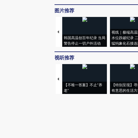
图片推荐
视线｜极端高温
韩国高温创百年纪录 当局
水位跌破纪录 
警告停止一切户外活动
猛犸象化石接连
视听推荐
【不唯一答案】不止“养
【特别呈现】寻
老”
有意思的生活方