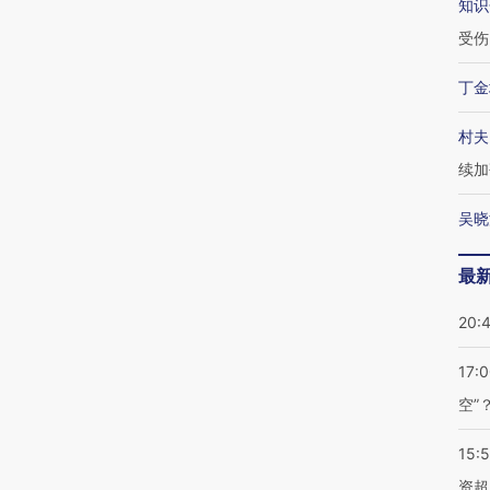
知识
受伤
丁金
村夫
续加
吴晓
最
20:
17:
空”
15:
资超