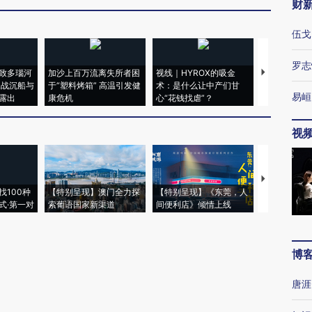
财
伍戈
罗志
致多瑙河
加沙上百万流离失所者困
视线｜HYROX的吸金
马航飞行员
二战沉船与
于“塑料烤箱” 高温引发健
术：是什么让中产们甘
粒摇头丸 尿
易峘
露出
康危机
心“花钱找虐”？
毒品
视
【推广】走
找100种
【特别呈现】澳门全力探
【特别呈现】《东莞，人
会，让数智科
式·第一对
索葡语国家新渠道
间便利店》倾情上线
业
博
唐涯