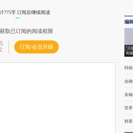
计775字 订阅后继续阅读
编
获取已订阅的阅读权限
员
订阅/会员升级
“入
文
民潮
特稿
金融
金融
世界
财新