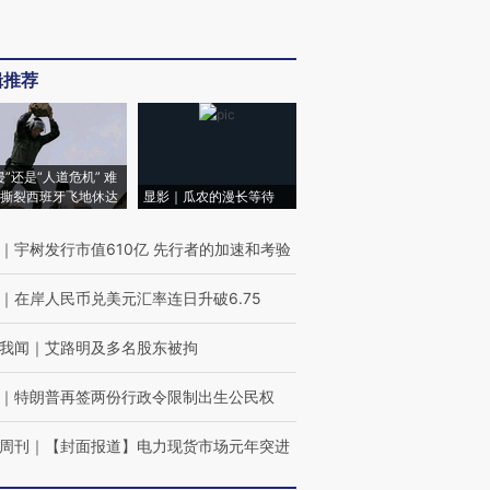
辑推荐
侵”还是“人道危机” 难
撕裂西班牙飞地休达
显影｜瓜农的漫长等待
｜
宇树发行市值610亿 先行者的加速和考验
｜
在岸人民币兑美元汇率连日升破6.75
我闻
｜
艾路明及多名股东被拘
｜
特朗普再签两份行政令限制出生公民权
周刊
｜
【封面报道】电力现货市场元年突进