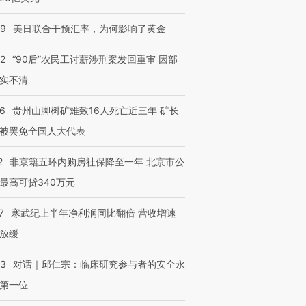
09
美日联合干预汇率，为何影响了黄金
32
“90后”农民工讨薪涉刑案发回重审 因部
实不清
36
贵州山脚树矿难致16人死亡近三年 矿长
被罢免全国人大代表
2
非京籍五环内购房社保降至一年 北京市公
最高可贷340万元
7
寒武纪上半年净利润同比翻倍 营收增速
放缓
53
对话｜邱仁宗：临床研究参与者的安全永
第一位