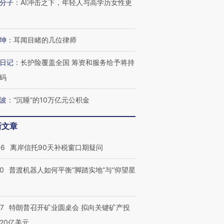
分子
：
AI冲击之下，年轻人与高学历女性更
坤
：
耳闻目睹的几位律师
日记
：
长护险覆盖全国 筹资和服务给予将持
码
波
：
“沉睡”的10万亿元公积金
新文章
46
离岸信托90天补税窗口期疑问
00
普渡机器人如何平衡“脚踏实地”与“仰望星
？
57
特朗普召开矿业圆桌会 拟向关键矿产投
20亿美元