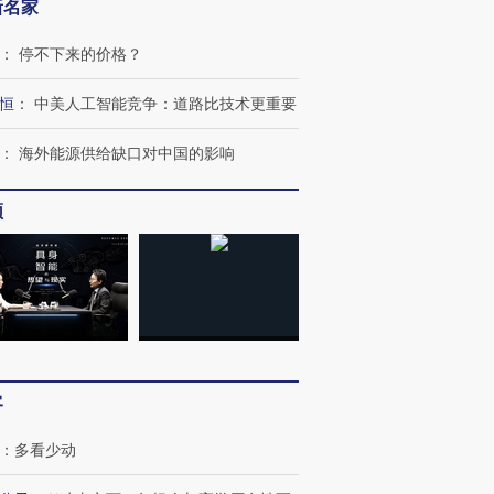
新名家
：
停不下来的价格？
恒
：
中美人工智能竞争：道路比技术更重要
跨国走私7万
视线｜被称为“蟑螂”的印
视线｜“入侵”还是“人道危
检体内含3种
度Z世代 用街头抗争将教
机”？难民潮撕裂西班牙
秘鲁纳斯
：
海外能源供给缺口对中国的影响
育部长拱下台
飞地休达
13人遇难
频
进第四届链博
【商旅对话】华住集团
技“链”接产
【特别呈现】寻找100种
CFO：不靠规模取胜，华
【特别呈
有意思的生活方式·第三对
住三大增长引擎是什么？
有意思的
客
：
多看少动