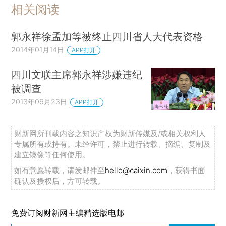
相关阅读
郭永祥徐孟加等被终止四川省人大代表资格
2014年01月14日
APP打开
四川文联主席郭永祥涉嫌违纪
被调查
2013年06月23日
APP打开
财新网所刊载内容之知识产权为财新传媒及/或相关权利人
专属所有或持有。未经许可，禁止进行转载、摘编、复制及
建立镜像等任何使用。
如有意愿转载，请发邮件至
hello@caixin.com
，获得书面
确认及授权后，方可转载。
免费订阅财新网主编精选版电邮