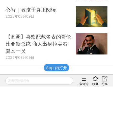
心智｜教孩子真正阅读
2026年08月09日
【商圈】喜欢配戴名表的哥伦
比亚新总统 商人出身拉美右
翼又一员
2026年08月09日
App 内打开
财新移动
发表评论得积分
0
条评论
收藏
分享
财新
财新周刊
Caixin