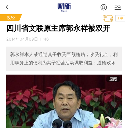
政经
T中
四川省文联原主席郭永祥被双开
2014年04月09日 11:46
郭永祥本人或通过其子收受巨额贿赂；收受礼金；利
用职务上的便利为其子经营活动谋取利益；道德败坏
原图