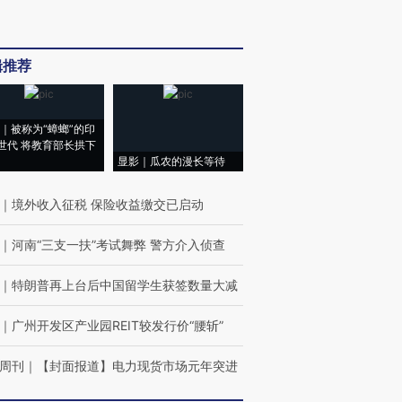
辑推荐
｜被称为“蟑螂”的印
世代 将教育部长拱下
显影｜瓜农的漫长等待
｜
境外收入征税 保险收益缴交已启动
｜
河南“三支一扶”考试舞弊 警方介入侦查
｜
特朗普再上台后中国留学生获签数量大减
｜
广州开发区产业园REIT较发行价“腰斩”
周刊
｜
【封面报道】电力现货市场元年突进