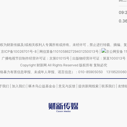
09:
0.3
权为财新传媒及/或相关权利人专属所有或持有。未经许可，禁止进行转载、摘编、
京ICP备10026701号-8
|
网信算备110105862729401250013号
|
京公网安备 11
广播电视节目制作经营许可证：京第01015号
|
出版物经营许可证：第直100013号
Copyright 财新网 All Rights Reserved 版权所有 复制必究
害信息举报、未成年人举报、谣言信息）：010-85905050 13195200605 举报邮
于我们
|
加入我们
|
啄木鸟公益基金会
|
意见与反馈
|
提供新闻线索
|
联系我们
|
友情