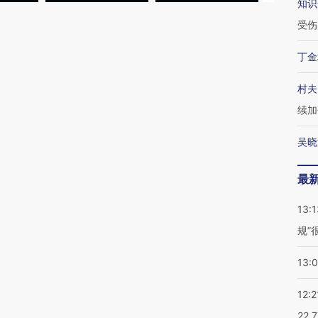
知识
受伤
丁金
村夫
续加
吴晓
最
13:1
规”
13:
12:2
22.