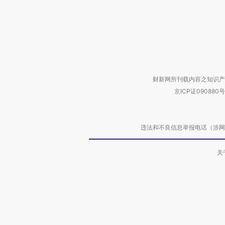
财新网所刊载内容之知识产
京ICP证090880号
违法和不良信息举报电话（涉网络暴力有
关