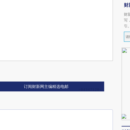
财
财
写
引
订阅财新网主编精选电邮