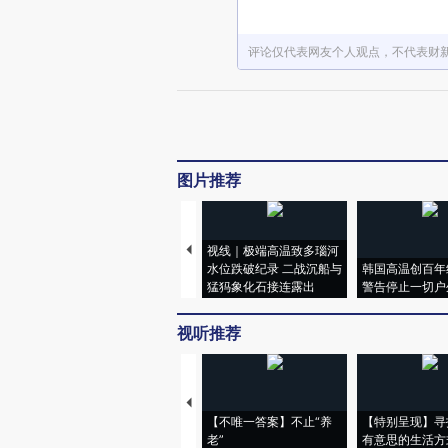
评论仅代表网友个人观点，不代表财
图片推荐
视线｜极端高温致多瑙河
水位跌破纪录 二战沉船与
韩国高温创百年
猛犸象化石接连露出
警告停止一切户
视听推荐
【不唯一答案】不止“养
【特别呈现】寻
老”
有意思的生活方