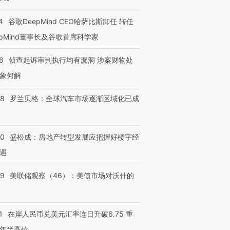
4
谷歌DeepMind CEO哈萨比斯卸任 转任
epMind董事长及谷歌首席科学家
6
侦查起诉审判执行均有漏洞 涉案财物处
象何解
58
罗兰贝格：全球汽车市场逐渐区域化已成
50
盛松成：房地产转型发展应把握好楼宇经
遇
39
美联储观察（46）：美债市场对沃什的
1
在岸人民币兑美元汇率连日升破6.75 重
年半高位