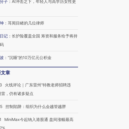
分子
：
AI冲击之下，年轻人与高学历女性更
坤
：
耳闻目睹的几位律师
日记
：
长护险覆盖全国 筹资和服务给予将持
码
波
：
“沉睡”的10万亿元公积金
新文章
3
火线评论｜广东雷州“特教老师招聘违
很雷，仍有诸多疑点
05
控制陷阱：组织为什么会越管越胖
1
MiniMax今起纳入港股通 盘间涨幅最高
77%