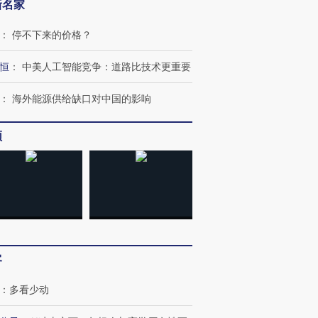
新名家
：
停不下来的价格？
恒
：
中美人工智能竞争：道路比技术更重要
：
海外能源供给缺口对中国的影响
频
跨国走私7万
视线｜HY
检体内含3种
泽连斯基密集出访美英 索
秘鲁纳斯卡观光飞机坠毁
术：是什
要防空导弹“救急”
13人遇难
心“花钱找
客
进第四届链博
【商旅对话】华住集团
：
多看少动
技“链”接产
【特别呈现】寻找100种
CFO：不靠规模取胜，华
【特别呈
有意思的生活方式·第三对
住三大增长引擎是什么？
有意思的