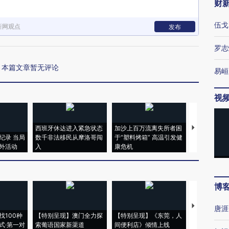
财
伍戈
新网观点
发布
罗志
本篇文章暂无评论
易峘
视
西班牙休达进入紧急状态
加沙上百万流离失所者困
马航飞行员
纪录 当局
数千非法移民从摩洛哥闯
于“塑料烤箱” 高温引发健
粒摇头丸 尿
外活动
入
康危机
毒品
博
【推广】走
唐涯
找100种
【特别呈现】澳门全力探
【特别呈现】《东莞，人
会，让数智科
式·第一对
索葡语国家新渠道
间便利店》倾情上线
业