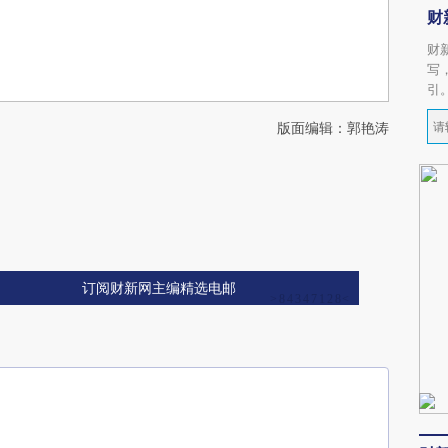
财
财
写
引
版面编辑：郭艳涛
订阅财新网主编精选电邮