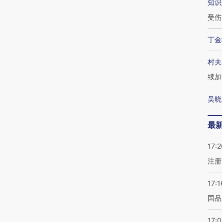
知识
受伤
丁金
村夫
续加
吴晓
最
17:2
注册
17:1
国品
17: