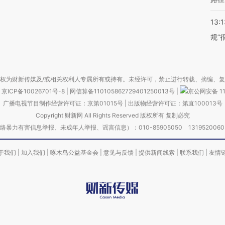
13:1
规”
权为财新传媒及/或相关权利人专属所有或持有。未经许可，禁止进行转载、摘编、
京ICP备10026701号-8
|
网信算备110105862729401250013号
|
京公网安备 11
广播电视节目制作经营许可证：京第01015号
|
出版物经营许可证：第直100013号
Copyright 财新网 All Rights Reserved 版权所有 复制必究
害信息举报、未成年人举报、谣言信息）：010-85905050 13195200605 举报邮
于我们
|
加入我们
|
啄木鸟公益基金会
|
意见与反馈
|
提供新闻线索
|
联系我们
|
友情