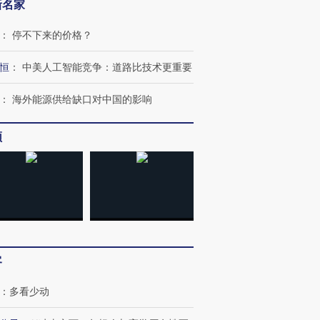
新名家
：
停不下来的价格？
恒
：
中美人工智能竞争：道路比技术更重要
：
海外能源供给缺口对中国的影响
频
OX的吸金
马航飞行员跨国走私7万
视线｜被称为“蟑螂”的印
让中产们甘
粒摇头丸 尿检体内含3种
度Z世代 用街头抗争将教
秘鲁纳斯
”？
毒品
育部长拱下台
13人遇难
客
进第四届链博
【商旅对话】华住集团
：
多看少动
技“链”接产
【特别呈现】寻找100种
CFO：不靠规模取胜，华
【特别呈
有意思的生活方式·第三对
住三大增长引擎是什么？
有意思的