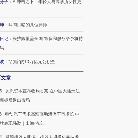
分子
：
AI冲击之下，年轻人与高学历女性更
坤
：
耳闻目睹的几位律师
日记
：
长护险覆盖全国 筹资和服务给予将持
码
波
：
“沉睡”的10万亿元公积金
新文章
6
贝恩资本宣布收购贡茶 在中国大陆无法
商标后退出市场
6
电动汽车需求高涨驱动澳洲车市增长 中
牌表现强劲｜出海·汽车
00
普渡机器人张涛：机器人规模化靠技术、