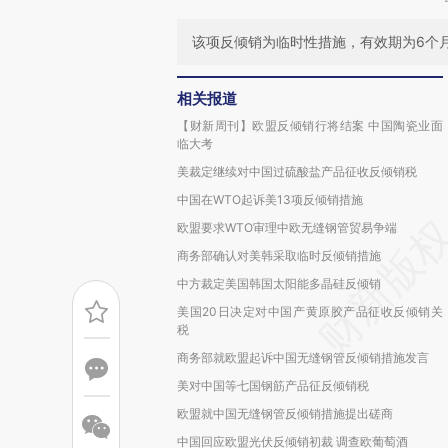
该项反倾销为临时性措施，有效期为6个
相关报道
【财新周刊】欧盟反倾销行将结案 中国陶瓷业面
临大考
美裁定继续对中国过硫酸盐产品征收反倾销税
中国在WTO起诉美13项反倾销措施
欧盟要求WTO审理中欧无缝钢管贸易争端
商务部确认对美韩采取临时反倾销措施
中方裁定美国韩国太阳能多晶硅反倾销
美国20日决定对中国产黄原胶产品征收反倾销关
税
商务部就欧盟起诉中国无缝钢管反倾销措施发言
美对中国等七国钢筋产品征反倾销税
欧盟就中国无缝钢管反倾销措施提出磋商
中国回应欧盟光伏反倾销初裁 调查欧葡萄酒