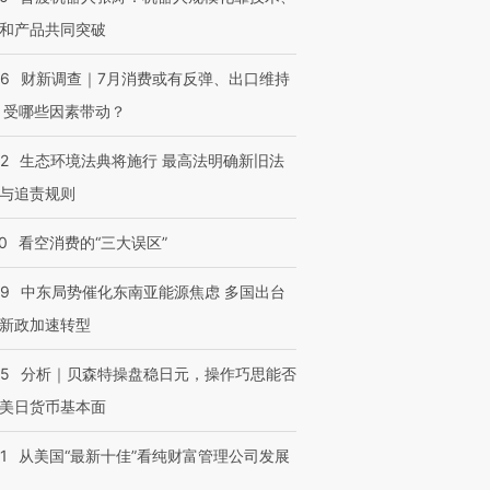
和产品共同突破
56
财新调查｜7月消费或有反弹、出口维持
 受哪些因素带动？
42
生态环境法典将施行 最高法明确新旧法
与追责规则
0
看空消费的“三大误区”
59
中东局势催化东南亚能源焦虑 多国出台
新政加速转型
05
分析｜贝森特操盘稳日元，操作巧思能否
美日货币基本面
1
从美国“最新十佳”看纯财富管理公司发展