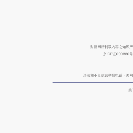
财新网所刊载内容之知识产
京ICP证090880号
违法和不良信息举报电话（涉网络暴力有
关