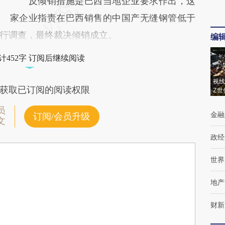
反倾销措施是巴西当地企业要求作出，这
家企业指责在巴西销售的中国产无缝钢管低于
行调查，最终裁决倾销成立。
编
计452字 订阅后继续阅读
视线
获取已订阅的阅读权限
Z世
员
金融
订阅/会员升级
文
政经
世界
地产
财新