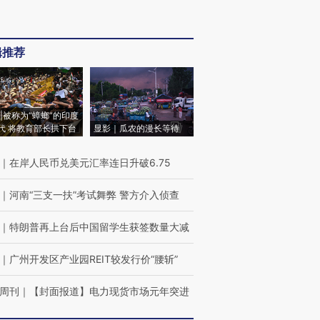
辑推荐
|被称为“蟑螂”的印度
代 将教育部长拱下台
显影｜瓜农的漫长等待
｜
在岸人民币兑美元汇率连日升破6.75
｜
河南“三支一扶”考试舞弊 警方介入侦查
｜
特朗普再上台后中国留学生获签数量大减
｜
广州开发区产业园REIT较发行价“腰斩”
周刊
｜
【封面报道】电力现货市场元年突进