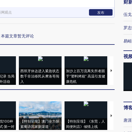
财
新网观点
发布
伍戈
罗志
本篇文章暂无评论
易峘
视
西班牙休达进入紧急状态
加沙上百万流离失所者困
视线｜HYR
纪录 当局
数千非法移民从摩洛哥闯
于“塑料烤箱” 高温引发健
术：是什么
外活动
入
康危机
心“花钱找虐
博
【推广】走
唐涯
找100种
【特别呈现】澳门全力探
【特别呈现】《东莞，人
会，让数智科
式·第一对
索葡语国家新渠道
间便利店》倾情上线
业