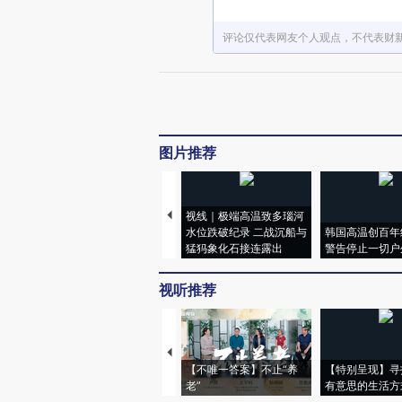
评论仅代表网友个人观点，不代表财
图片推荐
视线｜极端高温致多瑙河
水位跌破纪录 二战沉船与
韩国高温创百年
猛犸象化石接连露出
警告停止一切户
视听推荐
【不唯一答案】不止“养
【特别呈现】寻
老”
有意思的生活方