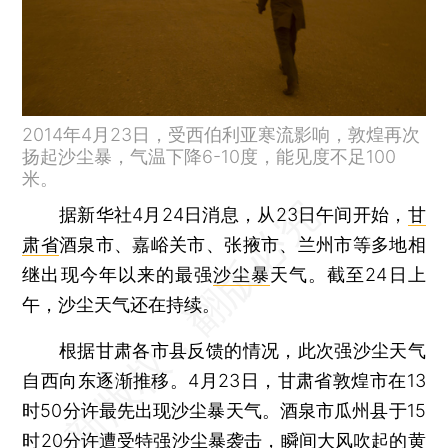
2014年4月23日，受西伯利亚寒流影响，敦煌再次
扬起沙尘暴，气温下降6-10度，能见度不足100
米。
据新华社4月24日消息，从23日午间开始，
甘
肃省
酒泉市、嘉峪关市、张掖市、兰州市等多地相
继出现今年以来的最强
沙尘暴
天气。截至24日上
午，沙尘天气还在持续。
根据甘肃各市县反馈的情况，此次强沙尘天气
自西向东逐渐推移。4月23日，甘肃省敦煌市在13
时50分许最先出现沙尘暴天气。酒泉市瓜州县于15
时20分许遭受特强沙尘暴袭击，瞬间大风吹起的黄