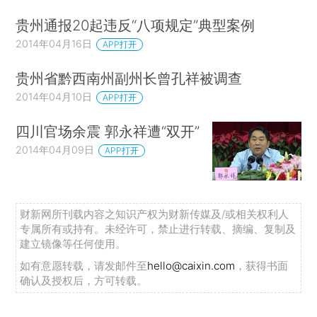
贵州通报20起违反“八项规定”典型案例
2014年04月16日
APP打开
贵州省黔西南州副州长曾孔祥被调查
2014年04月10日
APP打开
四川官场余震 郭永祥遭“双开”
2014年04月09日
APP打开
财新网所刊载内容之知识产权为财新传媒及/或相关权利人
专属所有或持有。未经许可，禁止进行转载、摘编、复制及
建立镜像等任何使用。
如有意愿转载，请发邮件至
hello@caixin.com
，获得书面
确认及授权后，方可转载。