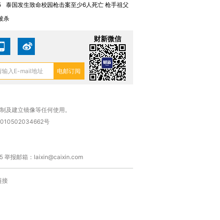
5
泰国发生致命校园枪击案至少6人死亡 枪手祖父
被杀
财新微信
复制及建立镜像等任何使用。
010502034662号
箱：laixin@caixin.com
链接