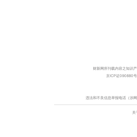
财新网所刊载内容之知识产
京ICP证090880号
违法和不良信息举报电话（涉网络暴力有
关