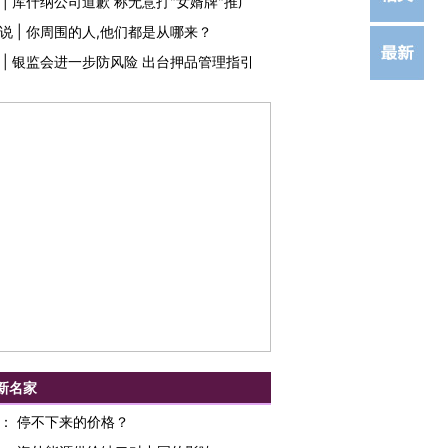
|
库什纳公司道歉 称无意打"女婿牌"推广
说
|
你周围的人,他们都是从哪来？
|
银监会进一步防风险 出台押品管理指引
新名家
：
停不下来的价格？