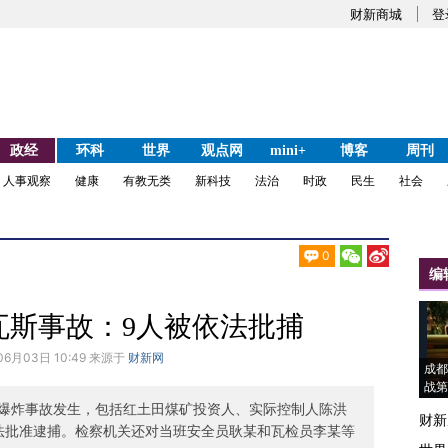
财新商城
登
政经
环科
世界
观点网
mini+
博客
周刊
人事观察
健康
有教无类
新科技
法治
时政
民生
社会
0
编
瓦斯事故：9人被依法批捕
06月03日 10:49 来源于
财新网
成都
战第
爆炸事故发生，包括红土田煤矿投资人、实际控制人陈洪
财新
依法批准逮捕。检察机关还对当班安全员耿某和瓦检员李某等