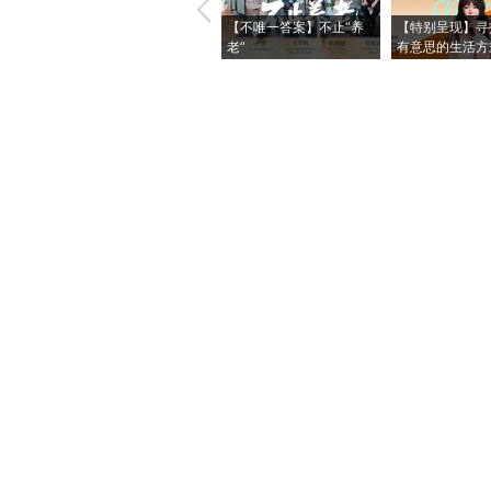
【不唯一答案】不止“养
【特别呈现】寻
老”
有意思的生活方