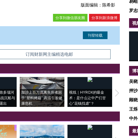
易峘
版面编辑：陈希影
罗志
分享到微信朋友圈
分享到新浪微博
视
信息。经确认即可刊登转载。
订阅财新网主编精选电邮
博
吴晓
押沙
致多瑙河
加沙上百万流离失所者困
视线｜HYROX的吸金
马航飞行员
二战沉船与
于“塑料烤箱” 高温引发健
术：是什么让中产们甘
粒摇头丸 尿
顾晓
露出
康危机
心“花钱找虐”？
毒品
王烁
中外
最