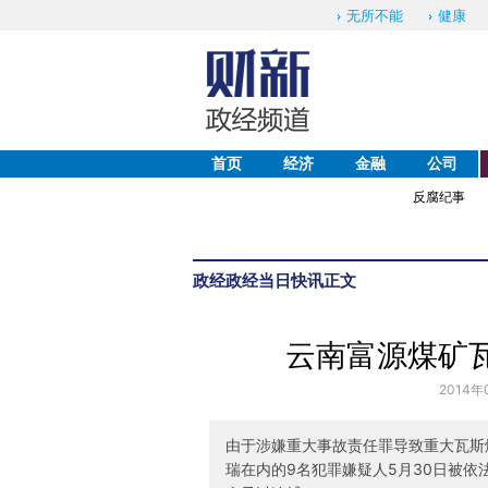
无所不能
健康
首页
经济
金融
公司
反腐纪事
政经
政经当日快讯
正文
云南富源煤矿
2014年
由于涉嫌重大事故责任罪导致重大瓦斯
瑞在内的9名犯罪嫌疑人5月30日被