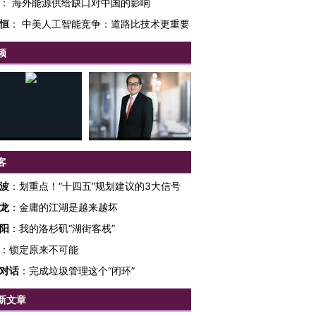
：
海外能源供给缺口对中国的影响
恒
：
中美人工智能竞争：道路比技术更重要
频
客
波
：
划重点！“十四五”规划建议的3大信号
龙
：
金庸的江湖是越来越坏
跨国走私7万
视线｜被称为“蟑螂”的印
视线｜“入侵”还是“人道危
检体内含3种
度Z世代 用街头抗争将教
机”？难民潮撕裂西班牙
秘鲁纳斯
阳
：
我的洛杉矶“湖街客栈”
育部长拱下台
飞地休达
13人遇难
：
锁定原来不可能
对话
：
完成垃圾管理这个“闭环”
新文章