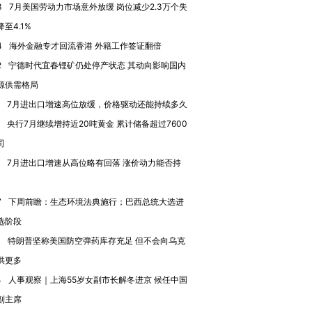
进第四届链博
【商旅对话】华住集团
3
7月美国劳动力市场意外放缓 岗位减少2.3万个失
技“链”接产
【特别呈现】寻找100种
CFO：不靠规模取胜，华
【特别呈
至4.1%
有意思的生活方式·第三对
住三大增长引擎是什么？
有意思的
4
海外金融专才回流香港 外籍工作签证翻倍
2
宁德时代宜春锂矿仍处停产状态 其动向影响国内
源供需格局
7月进出口增速高位放缓，价格驱动还能持续多久
央行7月继续增持近20吨黄金 累计储备超过7600
司
7月进出口增速从高位略有回落 涨价动力能否持
7
下周前瞻：生态环境法典施行；巴西总统大选进
选阶段
1
特朗普坚称美国防空弹药库存充足 但不会向乌克
供更多
4
人事观察｜上海55岁女副市长解冬进京 候任中国
副主席