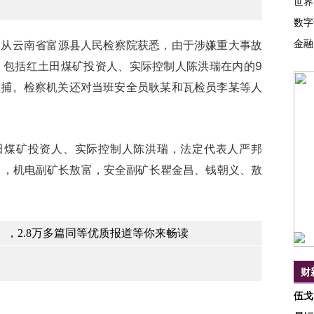
世界
数字
金融
从云南省富源县人民检察院获悉，由于涉嫌重大事故
，包括红土田煤矿投资人、实际控制人陈洪瑞在内的9
逮捕。检察机关还对当班安全员耿某和瓦检员李某等人
煤矿投资人、实际控制人陈洪瑞，法定代表人严邦
勇，机电副矿长敖富，安全副矿长瞿金昌、钱朝义、敖
，2.8万多篇同等优质报道等你来畅读
财
伍戈