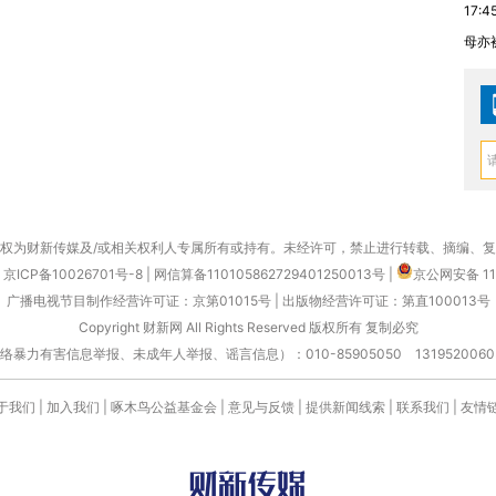
17:4
母亦
权为财新传媒及/或相关权利人专属所有或持有。未经许可，禁止进行转载、摘编、
京ICP备10026701号-8
|
网信算备110105862729401250013号
|
京公网安备 11
广播电视节目制作经营许可证：京第01015号
|
出版物经营许可证：第直100013号
Copyright 财新网 All Rights Reserved 版权所有 复制必究
害信息举报、未成年人举报、谣言信息）：010-85905050 13195200605 举报邮
于我们
|
加入我们
|
啄木鸟公益基金会
|
意见与反馈
|
提供新闻线索
|
联系我们
|
友情