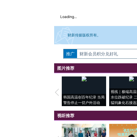
Loading...
财新传媒版权所有。
推广
如需刊登转载请点击右侧按钮，提交相关
财新会员积分兑好礼
图片推荐
视线｜极端高温
韩国高温创百年纪录 当局
水位跌破纪录 
警告停止一切户外活动
猛犸象化石接连
视听推荐