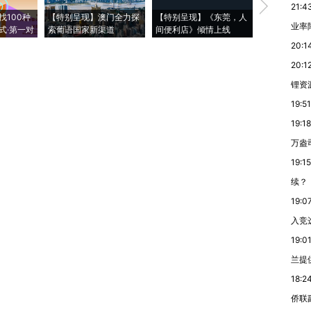
【推广】走
21:4
找100种
【特别呈现】澳门全力探
【特别呈现】《东莞，人
会，让数智科
业率降
式·第一对
索葡语国家新渠道
间便利店》倾情上线
业
20:1
20:1
锂资
19:51
19:18
万盎
19:15
续？
19:0
入竞
19:0
兰提
18:2
侨联