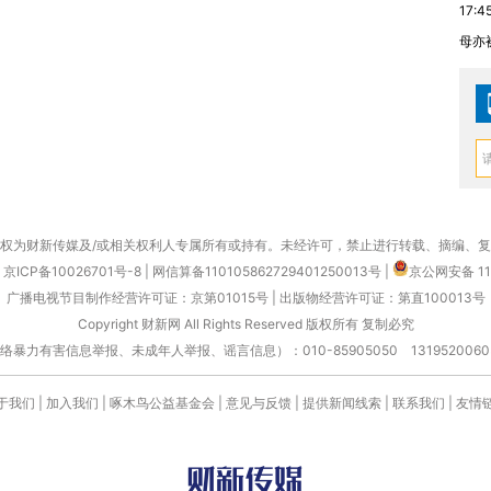
17:4
母亦
权为财新传媒及/或相关权利人专属所有或持有。未经许可，禁止进行转载、摘编、
京ICP备10026701号-8
|
网信算备110105862729401250013号
|
京公网安备 11
广播电视节目制作经营许可证：京第01015号
|
出版物经营许可证：第直100013号
Copyright 财新网 All Rights Reserved 版权所有 复制必究
害信息举报、未成年人举报、谣言信息）：010-85905050 13195200605 举报邮
于我们
|
加入我们
|
啄木鸟公益基金会
|
意见与反馈
|
提供新闻线索
|
联系我们
|
友情