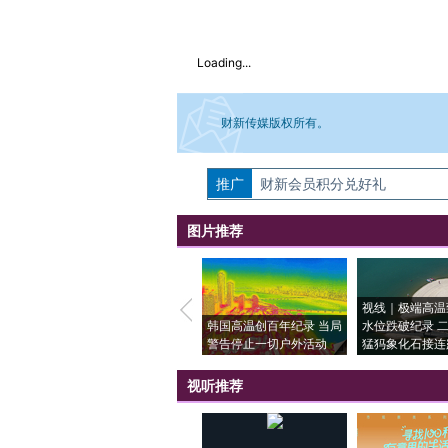
Loading...
财新传媒版权所有。
推广
如需刊登转载请点击右侧按钮，提交相关
财新会员积分兑好礼
图片推荐
视线｜极端高温
韩国高温创百年纪录 当局
水位跌破纪录 
警告停止一切户外活动
猛犸象化石接连
视听推荐