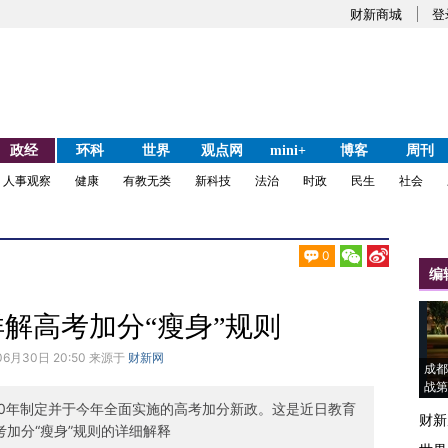
财新商城
登
政经
环科
世界
观点网
mini+
博客
周刊
人事观察
健康
有教无类
新科技
法治
时政
民生
社会
0
编
解高考加分“瘦身”规则
06月30日 20:50 来源于
财新网
成都
战第
10年制定并于今年全面实施的高考加分新政。这是近日教育
财新
考加分“瘦身”规则的详细解释