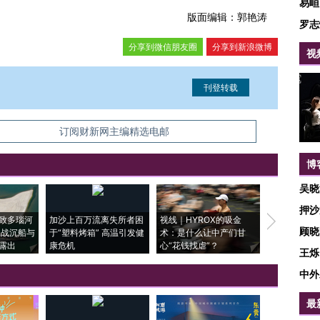
易峘
版面编辑：郭艳涛
罗志
分享到微信朋友圈
分享到新浪微博
视
信息。经确认即可刊登转载。
订阅财新网主编精选电邮
博
吴晓
押沙
致多瑙河
加沙上百万流离失所者困
视线｜HYROX的吸金
马航飞行员
顾晓
二战沉船与
于“塑料烤箱” 高温引发健
术：是什么让中产们甘
粒摇头丸 尿
露出
康危机
心“花钱找虐”？
毒品
王烁
中外
最