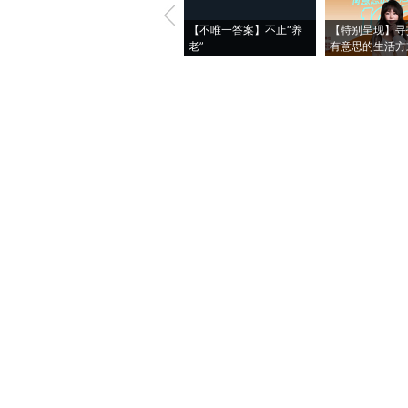
【不唯一答案】不止“养
【特别呈现】寻
老”
有意思的生活方