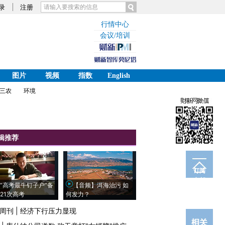
录
注册
行情中心
会议/培训
图片
视频
指数
English
三农
环境
辑推荐
订阅
电邮
“高考最牛钉子户”备
【音频】洱海治污 如
21次高考
何发力？
周刊
|
经济下行压力显现