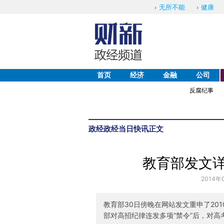
无所不能
健康
首页
经济
金融
公司
反腐纪事
政经
政经当日快讯
正文
教育部发文详
2014年
教育部30日傍晚在网站发文重申了20
部对高招纪律连发多项“禁令”后，对高