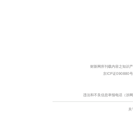
财新网所刊载内容之知识产
京ICP证090880号
违法和不良信息举报电话（涉网络暴力有
关