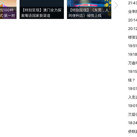
21:4
【推广】走
找100种
【特别呈现】澳门全力探
【特别呈现】《东莞，人
会，让数智科
业率降
式·第一对
索葡语国家新渠道
间便利店》倾情上线
业
20:1
20:1
锂资
19:51
19:18
万盎
19:15
续？
19:0
入竞
19:0
兰提
18:2
侨联