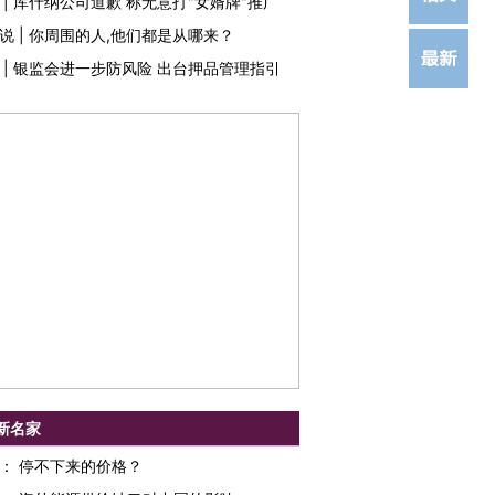
|
库什纳公司道歉 称无意打"女婿牌"推广
说
|
你周围的人,他们都是从哪来？
|
银监会进一步防风险 出台押品管理指引
新名家
：
停不下来的价格？