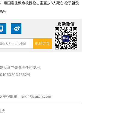
5
泰国发生致命校园枪击案至少6人死亡 枪手祖父
被杀
财新微信
复制及建立镜像等任何使用。
010502034662号
箱：laixin@caixin.com
链接