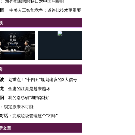
：
海外能源供给缺口对中国的影响
恒
：
中美人工智能竞争：道路比技术更重要
频
客
波
：
划重点！“十四五”规划建议的3大信号
龙
：
金庸的江湖是越来越坏
跨国走私7万
视线｜被称为“蟑螂”的印
视线｜“入侵”还是“人道危
阳
：
我的洛杉矶“湖街客栈”
检体内含3种
度Z世代 用街头抗争将教
机”？难民潮撕裂西班牙
秘鲁纳斯
育部长拱下台
飞地休达
13人遇难
：
锁定原来不可能
对话
：
完成垃圾管理这个“闭环”
新文章