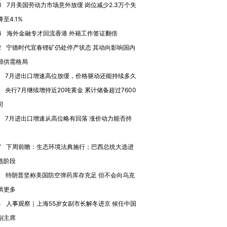
3
7月美国劳动力市场意外放缓 岗位减少2.3万个失
进第四届链博
【商旅对话】华住集团
技“链”接产
【特别呈现】寻找100种
CFO：不靠规模取胜，华
【特别呈
至4.1%
有意思的生活方式·第三对
住三大增长引擎是什么？
有意思的
4
海外金融专才回流香港 外籍工作签证翻倍
2
宁德时代宜春锂矿仍处停产状态 其动向影响国内
源供需格局
7月进出口增速高位放缓，价格驱动还能持续多久
央行7月继续增持近20吨黄金 累计储备超过7600
司
7月进出口增速从高位略有回落 涨价动力能否持
7
下周前瞻：生态环境法典施行；巴西总统大选进
选阶段
1
特朗普坚称美国防空弹药库存充足 但不会向乌克
供更多
4
人事观察｜上海55岁女副市长解冬进京 候任中国
副主席