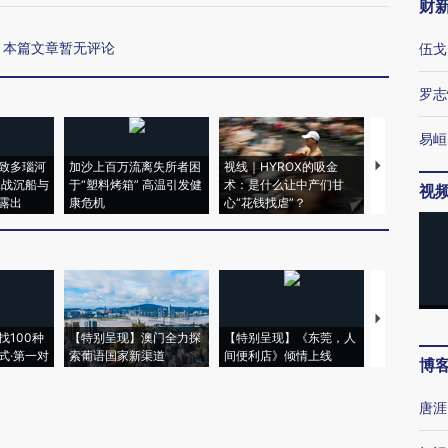
财
本篇文章暂无评论
伍戈
罗志
易峘
致多瑙河
加沙上百万流离失所者困
视线｜HYROX的吸金
马航飞行员
二战沉船与
于“塑料烤箱” 高温引发健
术：是什么让中产们甘
粒摇头丸 尿
视
露出
康危机
心“花钱找虐”？
毒品
【推广】走
找100种
【特别呈现】澳门全力探
【特别呈现】《东莞，人
会，让数智科
式·第一对
索葡语国家新渠道
间便利店》倾情上线
业
博
唐涯