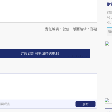
财
财
写
引
责任编辑：贺信 | 版面编辑：邵超
订阅财新网主编精选电邮
新网观点
发布