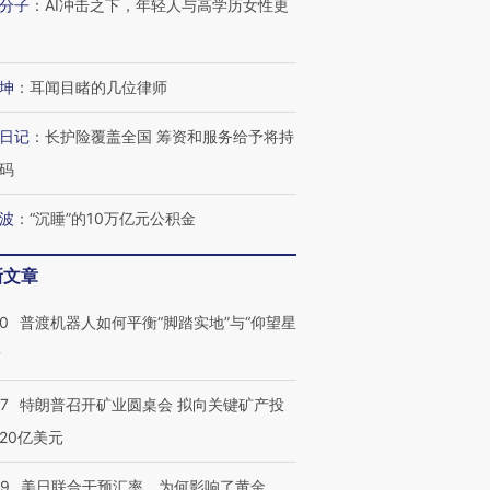
分子
：
AI冲击之下，年轻人与高学历女性更
坤
：
耳闻目睹的几位律师
日记
：
长护险覆盖全国 筹资和服务给予将持
码
波
：
“沉睡”的10万亿元公积金
新文章
00
普渡机器人如何平衡“脚踏实地”与“仰望星
？
57
特朗普召开矿业圆桌会 拟向关键矿产投
20亿美元
09
美日联合干预汇率，为何影响了黄金