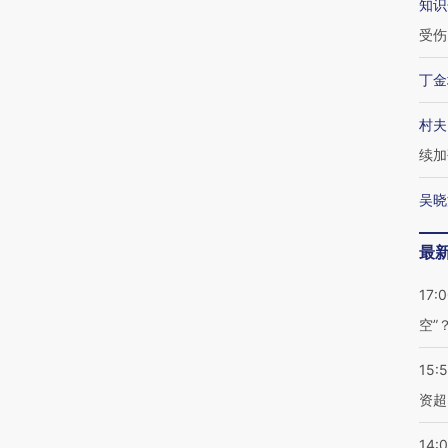
知识
受伤
丁金
村夫
续加
吴晓
最
17:
空”
15:
资超
14: