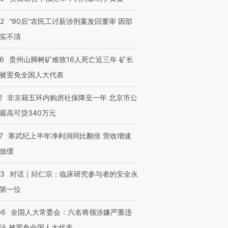
32
“90后”农民工讨薪涉刑案发回重审 因部
实不清
36
贵州山脚树矿难致16人死亡近三年 矿长
被罢免全国人大代表
2
非京籍五环内购房社保降至一年 北京市公
最高可贷340万元
7
寒武纪上半年净利润同比翻倍 营收增速
放缓
53
对话｜邱仁宗：临床研究参与者的安全永
第一位
06
全国人大常委会：六名将领涉嫌严重违
法 被罢免全国人大代表