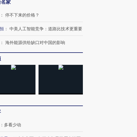
新名家
：
停不下来的价格？
恒
：
中美人工智能竞争：道路比技术更重要
：
海外能源供给缺口对中国的影响
跨国走私7万
视线｜被称为“蟑螂”的印
视线｜“入侵”还是“人道危
检体内含3种
度Z世代 用街头抗争将教
机”？难民潮撕裂西班牙
秘鲁纳斯
频
育部长拱下台
飞地休达
13人遇难
进第四届链博
【商旅对话】华住集团
技“链”接产
【特别呈现】寻找100种
CFO：不靠规模取胜，华
【特别呈
有意思的生活方式·第三对
住三大增长引擎是什么？
有意思的
客
：
多看少动