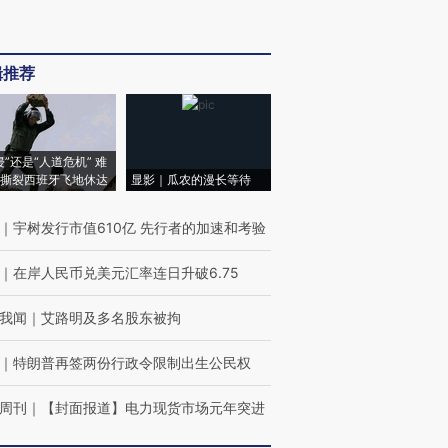
辑推荐
侵”还是“人道危机” 难
撕裂西班牙飞地休达
显影｜瓜农的漫长等待
｜
宇树发行市值610亿 先行者的加速和考验
｜
在岸人民币兑美元汇率连日升破6.75
我闻
｜
艾路明及多名股东被拘
｜
特朗普再签两份行政令限制出生公民权
周刊
｜
【封面报道】电力现货市场元年突进