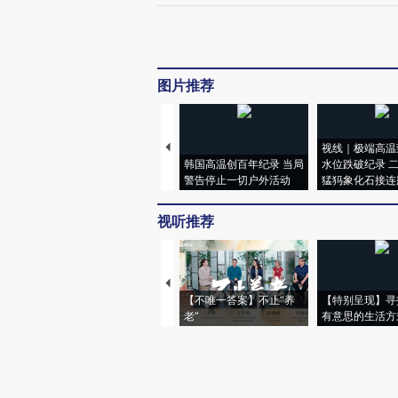
图片推荐
视线｜极端高温
韩国高温创百年纪录 当局
水位跌破纪录 
警告停止一切户外活动
猛犸象化石接连
视听推荐
【不唯一答案】不止“养
【特别呈现】寻
老”
有意思的生活方