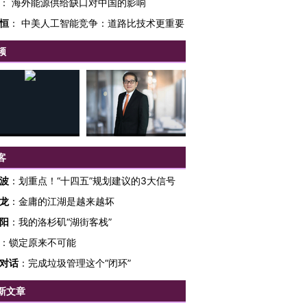
：
海外能源供给缺口对中国的影响
恒
：
中美人工智能竞争：道路比技术更重要
频
客
波
：
划重点！“十四五”规划建议的3大信号
龙
：
金庸的江湖是越来越坏
阳
：
我的洛杉矶“湖街客栈”
：
锁定原来不可能
对话
：
完成垃圾管理这个“闭环”
”还是“人道危
湖北宜昌局部短时降雨
哈尔滨遭遇短时极端强降
撕裂西班牙
128毫米 紧急转移近
雨 3小时累计雨量超80毫
秘鲁纳斯
新文章
4000人
米
13人遇难