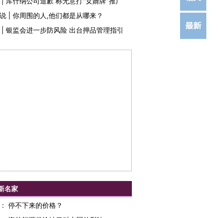
|
库什纳公司道歉 称无意打"女婿牌"推广
说
|
你周围的人,他们都是从哪来？
|
银监会进一步防风险 出台押品管理指引
新名家
：
停不下来的价格？