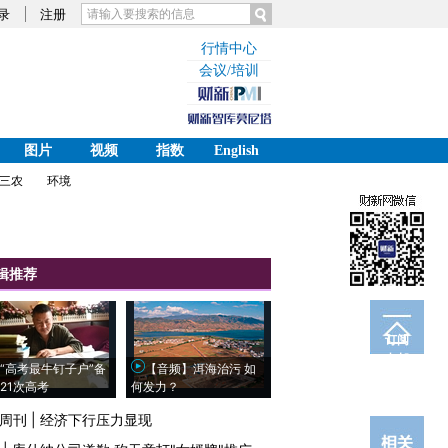
录
注册
行情中心
会议/培训
图片
视频
指数
English
三农
环境
辑推荐
订阅
电邮
“高考最牛钉子户”备
【音频】洱海治污 如
21次高考
何发力？
周刊
|
经济下行压力显现