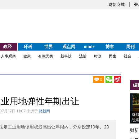
财新商城
登
政经
环科
世界
观点网
mini+
博客
周刊
人事观察
健康
有教无类
新科技
法治
时政
民生
社会
0
编
工业用地弹性年期出让
07月17日 11:07 来源于
财新网
成都
战第
法定工业用地使用权最高出让年限内，分别设定10年、20
财新