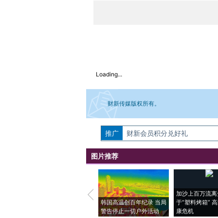
Loading...
财新传媒版权所有。
推广
如需刊登转载请点击右侧按钮，提交相关
财新会员积分兑好礼
图片推荐
加沙上百万流离
韩国高温创百年纪录 当局
于“塑料烤箱” 
警告停止一切户外活动
康危机