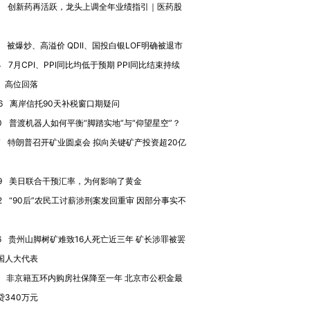
4
创新药再活跃，龙头上调全年业绩指引｜医药股
被爆炒、高溢价 QDII、国投白银LOF明确被退市
4
7月CPI、PPI同比均低于预期 PPI同比结束持续
进第四届链博
【商旅对话】华住集团
、高位回落
技“链”接产
【特别呈现】寻找100种
CFO：不靠规模取胜，华
【特别呈
有意思的生活方式·第三对
住三大增长引擎是什么？
有意思的
6
离岸信托90天补税窗口期疑问
0
普渡机器人如何平衡“脚踏实地”与“仰望星空”？
7
特朗普召开矿业圆桌会 拟向关键矿产投资超20亿
9
美日联合干预汇率，为何影响了黄金
2
“90后”农民工讨薪涉刑案发回重审 因部分事实不
6
贵州山脚树矿难致16人死亡近三年 矿长涉罪被罢
国人大代表
非京籍五环内购房社保降至一年 北京市公积金最
贷340万元