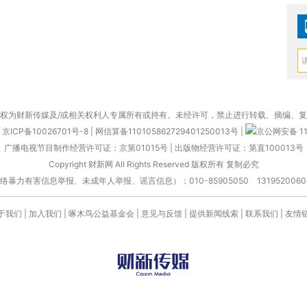
权为财新传媒及/或相关权利人专属所有或持有。未经许可，禁止进行转载、摘编、
京ICP备10026701号-8
|
网信算备110105862729401250013号
|
京公网安备 11
广播电视节目制作经营许可证：京第01015号
|
出版物经营许可证：第直100013号
Copyright 财新网 All Rights Reserved 版权所有 复制必究
害信息举报、未成年人举报、谣言信息）：010-85905050 13195200605 举报邮
于我们
|
加入我们
|
啄木鸟公益基金会
|
意见与反馈
|
提供新闻线索
|
联系我们
|
友情