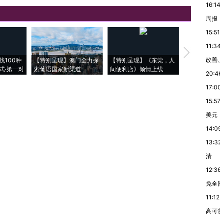
16:1
周报
15:51
11:3
【推广】走
改善
找100种
【特别呈现】澳门全力探
【特别呈现】《东莞，人
会，让数智科
式·第一对
索葡语国家新渠道
间便利店》倾情上线
业
20:4
17:0
15:5
美元
14:0
13:3
清
12:3
免全
11:12
高可