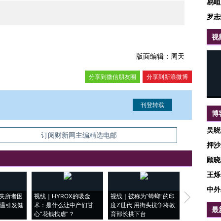
易峘
罗志
视
版面编辑：周天
分享到微信朋友圈
分享到新浪微博
博
吴晓
信息。经确认即可刊登转载。
订阅财新网主编精选电邮
押沙
顾晓
王烁
中外
失所者困
视线｜HYROX的吸金
视线｜被称为“蟑螂”的印
视线｜“入侵
高温引发健
术：是什么让中产们甘
度Z世代 用街头抗争将教
机”？难民潮
最
心“花钱找虐”？
育部长拱下台
飞地休达