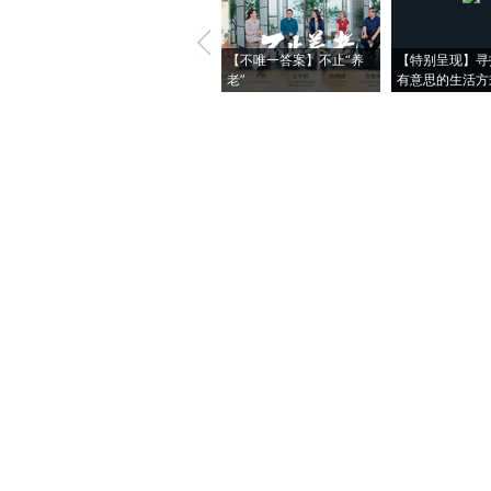
【不唯一答案】不止“养
【特别呈现】寻
老”
有意思的生活方