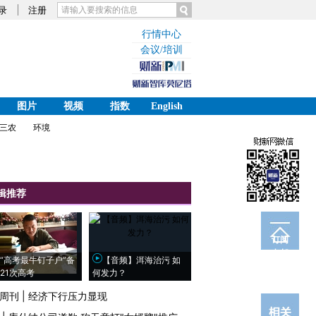
录
注册
行情中心
会议/培训
图片
视频
指数
English
三农
环境
辑推荐
订阅
电邮
“高考最牛钉子户”备
【音频】洱海治污 如
21次高考
何发力？
周刊
|
经济下行压力显现