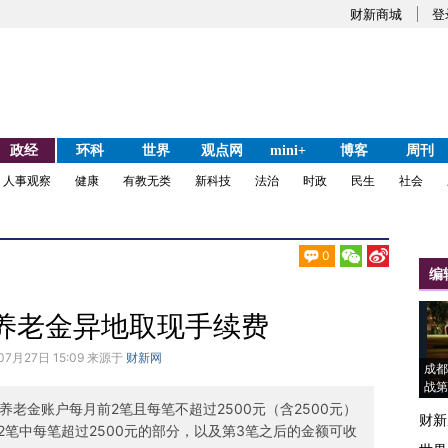
财新商城
登
政经
环科
世界
观点网
mini+
博客
周刊
人事观察
健康
有教无类
新科技
法治
时政
民生
社会
0
编
养老金异地取现手续费
07月27日 15:09 来源于
财新网
成都
战第
养老金账户每月前2笔且每笔不超过2500元（含2500元）
财新
笔中每笔超过2500元的部分，以及第3笔之后的金额可收