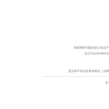
财新网所刊载内容之知识产
京ICP证090880号
违法和不良信息举报电话（涉网络暴力有
关