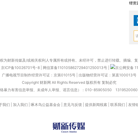
锂资
权为财新传媒及/或相关权利人专属所有或持有。未经许可，禁止进行转载、摘编、
京ICP备10026701号-8
|
网信算备110105862729401250013号
|
京公网安备 11
广播电视节目制作经营许可证：京第01015号
|
出版物经营许可证：第直100013号
Copyright 财新网 All Rights Reserved 版权所有 复制必究
害信息举报、未成年人举报、谣言信息）：010-85905050 13195200605 举报邮
于我们
|
加入我们
|
啄木鸟公益基金会
|
意见与反馈
|
提供新闻线索
|
联系我们
|
友情