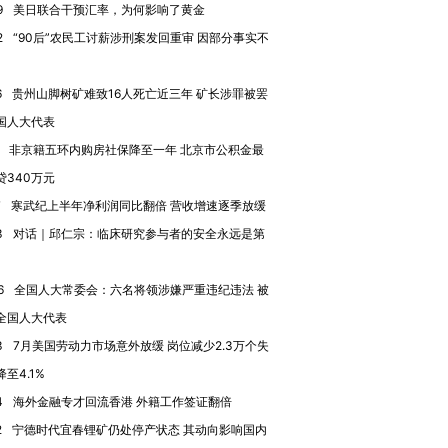
9
美日联合干预汇率，为何影响了黄金
进第四届链博
【商旅对话】华住集团
2
“90后”农民工讨薪涉刑案发回重审 因部分事实不
技“链”接产
【特别呈现】寻找100种
CFO：不靠规模取胜，华
【特别呈
有意思的生活方式·第三对
住三大增长引擎是什么？
有意思的
6
贵州山脚树矿难致16人死亡近三年 矿长涉罪被罢
国人大代表
非京籍五环内购房社保降至一年 北京市公积金最
贷340万元
7
寒武纪上半年净利润同比翻倍 营收增速逐季放缓
3
对话｜邱仁宗：临床研究参与者的安全永远是第
6
全国人大常委会：六名将领涉嫌严重违纪违法 被
全国人大代表
3
7月美国劳动力市场意外放缓 岗位减少2.3万个失
至4.1%
4
海外金融专才回流香港 外籍工作签证翻倍
2
宁德时代宜春锂矿仍处停产状态 其动向影响国内