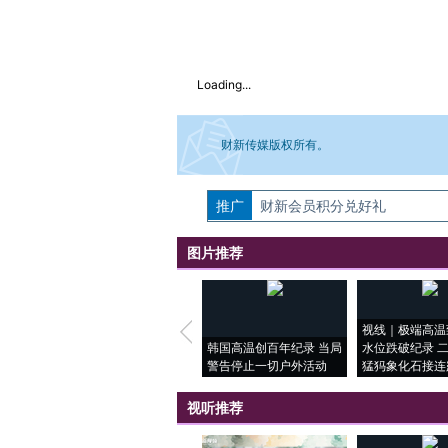
Loading...
财新传媒版权所有。
推广
如需刊登转载请点击右侧按钮，提交相关
财新会员积分兑好礼
图片推荐
视线｜极端高温
韩国高温创百年纪录 当局
水位跌破纪录 
警告停止一切户外活动
猛犸象化石接连
视听推荐