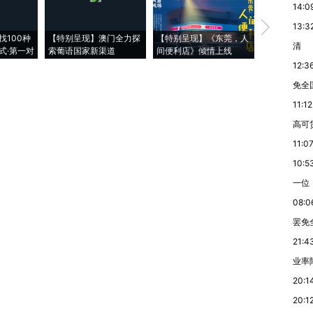
14:0
【推广】走
13:3
找100种
【特别呈现】澳门全力探
【特别呈现】《东莞，人
会，让数智科
清
式·第一对
索葡语国家新渠道
间便利店》倾情上线
业
12:3
免全
11:12
高可
11:0
10:5
一位
08:0
罢免
21:4
业率降
20:1
20:1