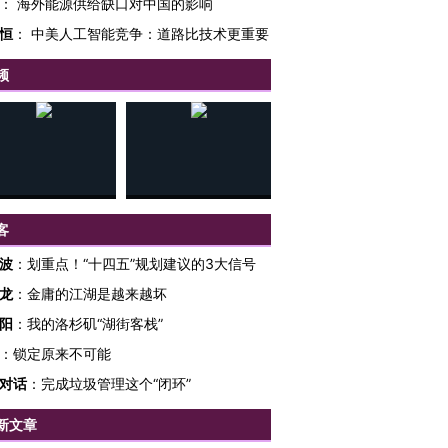
：
海外能源供给缺口对中国的影响
恒
：
中美人工智能竞争：道路比技术更重要
频
客
波
：
划重点！“十四五”规划建议的3大信号
龙
：
金庸的江湖是越来越坏
阳
：
我的洛杉矶“湖街客栈”
跨国走私7万
视线｜被称为“蟑螂”的印
视线｜“入侵”还是“人道危
检体内含3种
度Z世代 用街头抗争将教
机”？难民潮撕裂西班牙
秘鲁纳斯
：
锁定原来不可能
育部长拱下台
飞地休达
13人遇难
对话
：
完成垃圾管理这个“闭环”
新文章