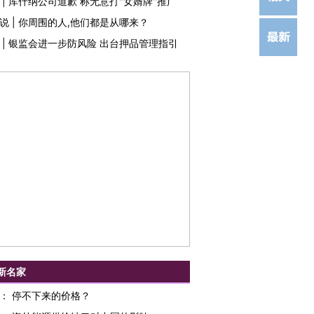
|
库什纳公司道歉 称无意打"女婿牌"推广
说
|
你周围的人,他们都是从哪来？
|
银监会进一步防风险 出台押品管理指引
新名家
：
停不下来的价格？