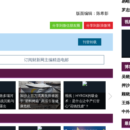
易峘
罗志
版面编辑：陈希影
视
分享到微信朋友圈
分享到新浪微博
信息。经确认即可刊登转载。
订阅财新网主编精选电邮
博
吴晓
押沙
顾晓
致多瑙河
加沙上百万流离失所者困
视线｜HYROX的吸金
马航飞行员
二战沉船与
于“塑料烤箱” 高温引发健
术：是什么让中产们甘
粒摇头丸 尿
王烁
露出
康危机
心“花钱找虐”？
毒品
中外
最