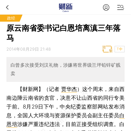
政经
原云南省委书记白恩培离滇三年落
马
2014年08月29日 21:48
T中
白曾多次接受刘汉礼物，涉嫌将世界级兰坪铅锌矿贱
卖
【财新网】（记者
贾华杰
）
这个周末，来自西
南边陲云南省的贪官，决意不让山西省的同行专美
于前。8月29日下午，中央纪委监察部网站发布消
息，全国人大环境与资源保护委员会副主任委员
白
恩培
涉嫌严重违纪违法，目前正接受组织调查。白