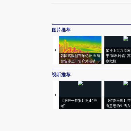
图片推荐
加沙上百万流离
韩国高温创百年纪录 当局
于“塑料烤箱” 
警告停止一切户外活动
康危机
视听推荐
【不唯一答案】不止“养
【特别呈现】寻
老”
有意思的生活方