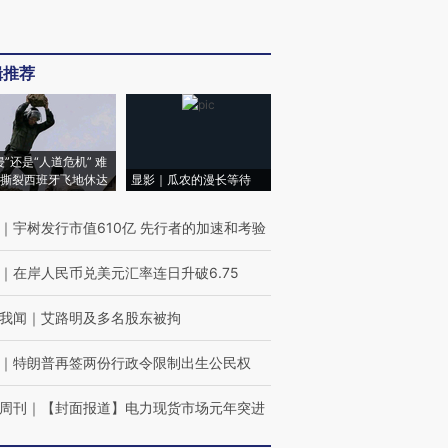
辑推荐
侵”还是“人道危机” 难
撕裂西班牙飞地休达
显影｜瓜农的漫长等待
｜
宇树发行市值610亿 先行者的加速和考验
｜
在岸人民币兑美元汇率连日升破6.75
我闻
｜
艾路明及多名股东被拘
｜
特朗普再签两份行政令限制出生公民权
周刊
｜
【封面报道】电力现货市场元年突进