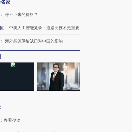
新名家
：
停不下来的价格？
恒
：
中美人工智能竞争：道路比技术更重要
：
海外能源供给缺口对中国的影响
”还是“人道危
湖北宜昌局部短时降雨
哈尔滨遭遇短时极端强降
频
撕裂西班牙
128毫米 紧急转移近
雨 3小时累计雨量超80毫
秘鲁纳斯
4000人
米
13人遇难
进第四届链博
【商旅对话】华住集团
技“链”接产
【特别呈现】寻找100种
CFO：不靠规模取胜，华
【特别呈
有意思的生活方式·第三对
住三大增长引擎是什么？
有意思的
客
：
多看少动