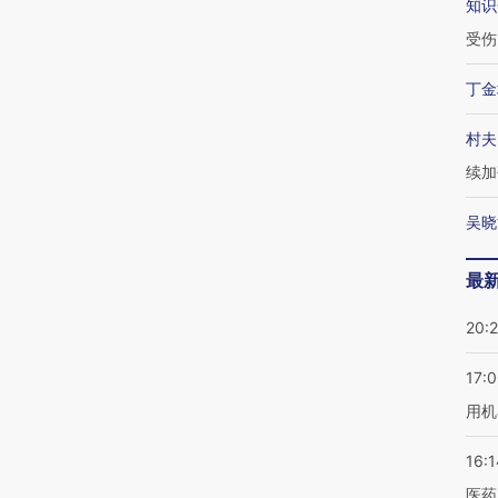
知识
受伤
丁金
村夫
续加
吴晓
最
20:
17:
用机
16:1
医药