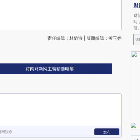
财
财
写
引
责任编辑：林韵诗 | 版面编辑：黄玉婷
订阅财新网主编精选电邮
新网观点
发布