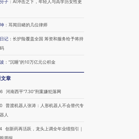
分子
：
AI冲击之下，年轻人与高学历女性更
坤
：
耳闻目睹的几位律师
日记
：
长护险覆盖全国 筹资和服务给予将持
码
波
：
“沉睡”的10万亿元公积金
新文章
26
河南西平“7.30”刑案嫌犯落网
00
普渡机器人张涛：人形机器人不会替代专
器人
4
创新药再活跃，龙头上调全年业绩指引｜
股周报