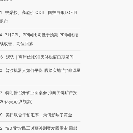
1
被爆炒、高溢价 QDII、国投白银LOF明
退市
4
7月CPI、PPI同比均低于预期 PPI同比结
续改善、高位回落
46
观势｜离岸信托90天补税窗口期疑问
00
普渡机器人如何平衡“脚踏实地”与“仰望星
？
57
特朗普召开矿业圆桌会 拟向关键矿产投
20亿美元(含视频)
09
美日联合干预汇率，为何影响了黄金
32
“90后”农民工讨薪涉刑案发回重审 因部