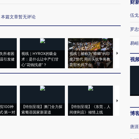
财
伍戈
本篇文章暂无评论
罗志
易峘
失所者困
视线｜HYROX的吸金
视线｜被称为“蟑螂”的印
视线｜“入侵
视
高温引发健
术：是什么让中产们甘
度Z世代 用街头抗争将教
机”？难民潮
心“花钱找虐”？
育部长拱下台
飞地休达
【推广】走
找100种
【特别呈现】澳门全力探
【特别呈现】《东莞，人
会，让数智科
式·第一对
索葡语国家新渠道
间便利店》倾情上线
业
博
唐涯