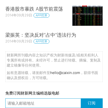
香港股市暴跌 A股节前震荡
2014年09月29日
APP打开
梁振英：坚决反对“占中”违法行为
2014年09月29日
APP打开
财新网所刊载内容之知识产权为财新传媒及/或相关权利人
专属所有或持有。未经许可，禁止进行转载、摘编、复制及
建立镜像等任何使用。
如有意愿转载，请发邮件至
hello@caixin.com
，获得书面
确认及授权后，方可转载。
免费订阅财新网主编精选版电邮
订阅