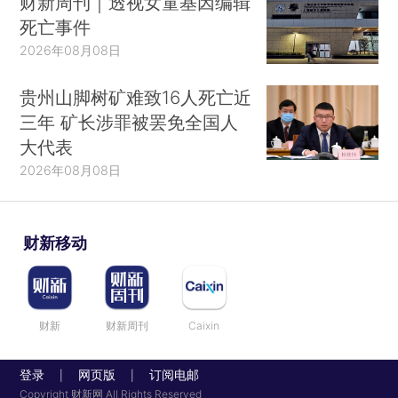
财新周刊｜透视女童基因编辑
死亡事件
2026年08月08日
贵州山脚树矿难致16人死亡近
三年 矿长涉罪被罢免全国人
大代表
2026年08月08日
财新移动
财新
财新周刊
Caixin
登录
网页版
订阅电邮
|
|
Copyright 财新网 All Rights Reserved