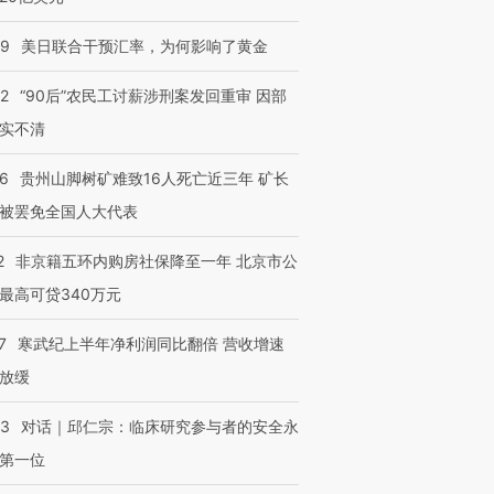
进第四届链博
【商旅对话】华住集团
技“链”接产
【特别呈现】寻找100种
CFO：不靠规模取胜，华
【特别呈
09
美日联合干预汇率，为何影响了黄金
有意思的生活方式·第三对
住三大增长引擎是什么？
有意思的
32
“90后”农民工讨薪涉刑案发回重审 因部
实不清
36
贵州山脚树矿难致16人死亡近三年 矿长
被罢免全国人大代表
2
非京籍五环内购房社保降至一年 北京市公
最高可贷340万元
7
寒武纪上半年净利润同比翻倍 营收增速
放缓
53
对话｜邱仁宗：临床研究参与者的安全永
第一位