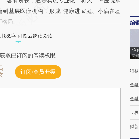
疗，各有所长，逐步实现专业化。将大中型医院承
流到基层医疗机构，形成“健康进家庭、小病在基
新格局。
编
计869字 订阅后继续阅读
“入
获取已订阅的阅读权限
民潮
员
特稿
订阅/会员升级
文
金融
金融
世界
财新