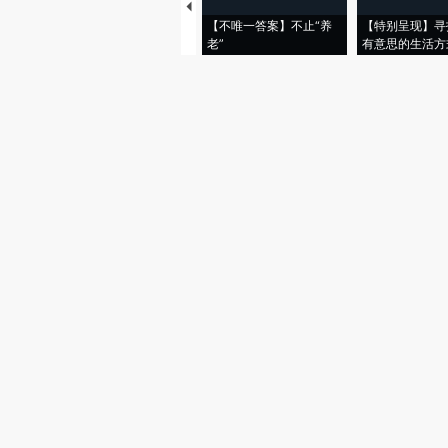
【不唯一答案】不止“养
【特别呈现】寻
老”
有意思的生活方