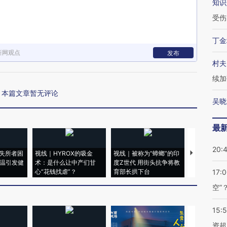
知识
受伤
丁金
新网观点
发布
村夫
续加
本篇文章暂无评论
吴晓
最
20:
失所者困
视线｜HYROX的吸金
视线｜被称为“蟑螂”的印
视线｜“入侵
高温引发健
术：是什么让中产们甘
度Z世代 用街头抗争将教
机”？难民潮
心“花钱找虐”？
育部长拱下台
飞地休达
17:
空”
15:
资超