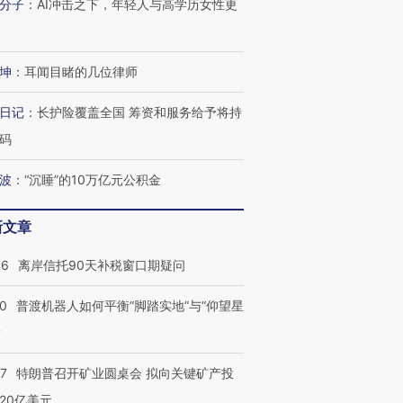
分子
：
AI冲击之下，年轻人与高学历女性更
坤
：
耳闻目睹的几位律师
日记
：
长护险覆盖全国 筹资和服务给予将持
码
波
：
“沉睡”的10万亿元公积金
新文章
46
离岸信托90天补税窗口期疑问
”还是“人道危
湖北宜昌局部短时降雨
哈尔滨遭遇短时极端强降
撕裂西班牙
128毫米 紧急转移近
雨 3小时累计雨量超80毫
秘鲁纳斯
00
普渡机器人如何平衡“脚踏实地”与“仰望星
4000人
米
13人遇难
？
57
特朗普召开矿业圆桌会 拟向关键矿产投
20亿美元