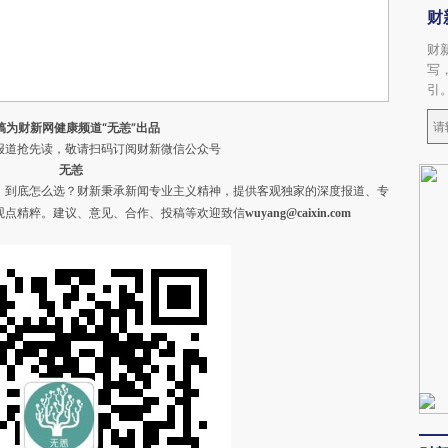
财
财
写
引
稿为财新网健康频道“无恙”出品
道抢先读，敬请扫码订阅财新微信公众号
无恙
，到底怎么选？财新秉承新闻专业主义精神，提供客观独家的深度报道、专
观点精粹。
建议、意见、合作、投稿等欢迎致信
wuyang@caixin.com