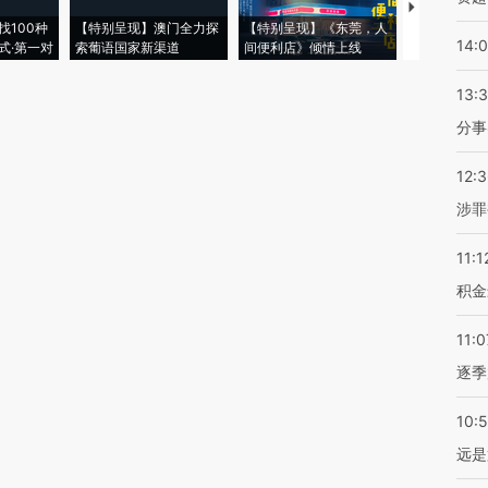
【推广】走
找100种
【特别呈现】澳门全力探
【特别呈现】《东莞，人
会，让数智科
14:
式·第一对
索葡语国家新渠道
间便利店》倾情上线
业
13:
分事
12:
涉罪
11:1
积金
11:0
逐季
10:
远是