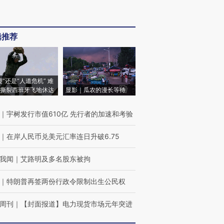
辑推荐
侵”还是“人道危机” 难
撕裂西班牙飞地休达
显影｜瓜农的漫长等待
｜
宇树发行市值610亿 先行者的加速和考验
｜
在岸人民币兑美元汇率连日升破6.75
我闻
｜
艾路明及多名股东被拘
｜
特朗普再签两份行政令限制出生公民权
周刊
｜
【封面报道】电力现货市场元年突进