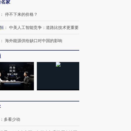
新名家
：
停不下来的价格？
恒
：
中美人工智能竞争：道路比技术更重要
：
海外能源供给缺口对中国的影响
频
客
：
多看少动