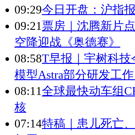
09:29
今日开盘：沪指报394
09:21
票房｜沈腾新片点
空降迎战《奥德赛》
08:58
T早报｜宇树科技今
模型Astra部分研发
08:11
全球最快动车组CR
核
07:14
特稿｜患儿死亡、