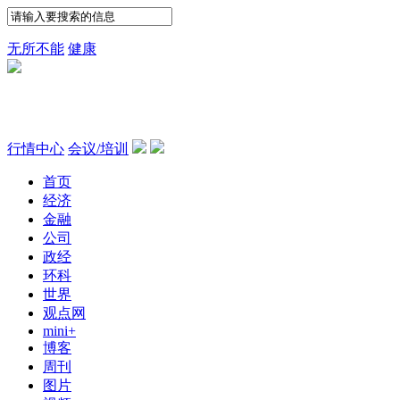
无所不能
健康
行情中心
会议/培训
首页
经济
金融
公司
政经
环科
世界
观点网
mini+
博客
周刊
图片