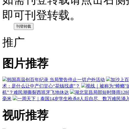
即可刊登转载。
推广
图片推荐
韩国高温创百年纪录 当局警告停止一切户外活动
加沙上百
术：是什么让中产们甘心“花钱找虐”？
视线｜被称为“蟑螂”
机”？难民潮撕裂西班牙飞地休达
湖北宜昌局部短时降雨128毫
毫米
一周天下｜泰国14岁学生枪杀8人后自尽、数万难民涌
视听推荐