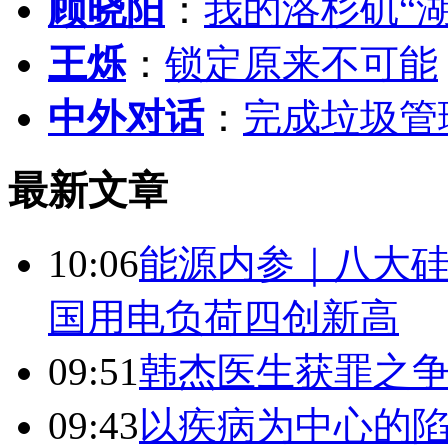
顾晓阳
：
我的洛杉矶“
王烁
：
锁定原来不可能
中外对话
：
完成垃圾管
最新文章
10:06
能源内参｜八大硅
国用电负荷四创新高
09:51
韩杰医生获罪之
09:43
以疾病为中心的