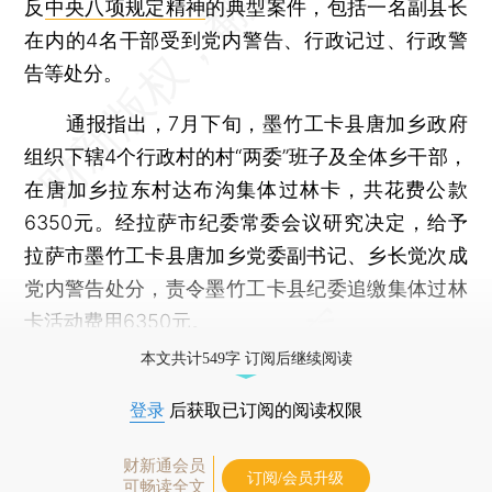
反
中央八项规定精神
的典型案件，包括一名副县长
在内的4名干部受到党内警告、行政记过、行政警
告等处分。
通报指出，7月下旬，墨竹工卡县唐加乡政府
组织下辖4个行政村的村“两委”班子及全体乡干部，
在唐加乡拉东村达布沟集体过林卡，共花费公款
6350元。经拉萨市纪委常委会议研究决定，给予
拉萨市墨竹工卡县唐加乡党委副书记、乡长觉次成
党内警告处分，责令墨竹工卡县纪委追缴集体过林
卡活动费用6350元。
本文共计549字 订阅后继续阅读
登录
后获取已订阅的阅读权限
财新通会员
订阅/会员升级
可畅读全文