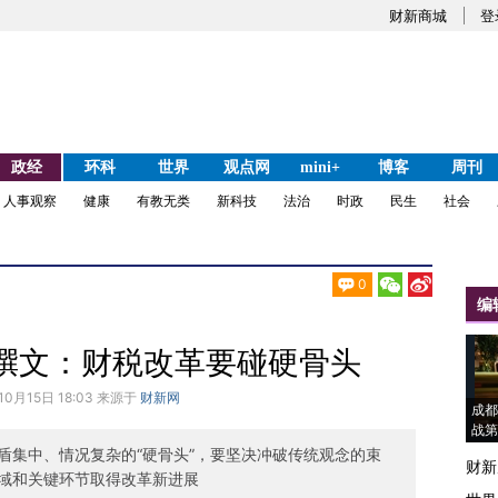
财新商城
登
政经
环科
世界
观点网
mini+
博客
周刊
人事观察
健康
有教无类
新科技
法治
时政
民生
社会
0
编
撰文：财税改革要碰硬骨头
10月15日 18:03 来源于
财新网
成都
战第
盾集中、情况复杂的“硬骨头”，要坚决冲破传统观念的束
财新
域和关键环节取得改革新进展