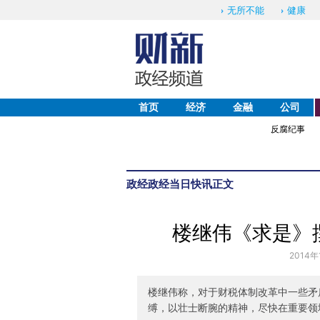
无所不能
健康
首页
经济
金融
公司
反腐纪事
政经
政经当日快讯
正文
楼继伟《求是》
2014年
楼继伟称，对于财税体制改革中一些矛
缚，以壮士断腕的精神，尽快在重要领