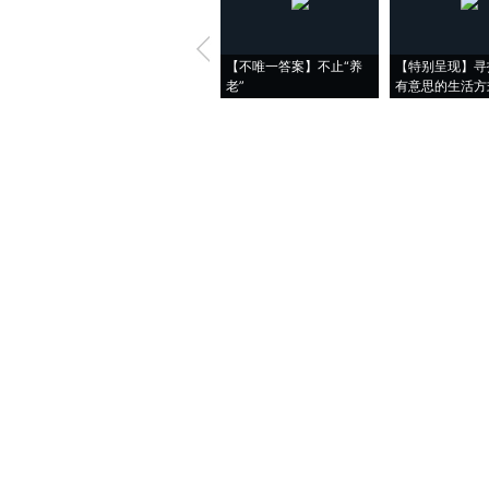
【不唯一答案】不止“养
【特别呈现】寻
老”
有意思的生活方