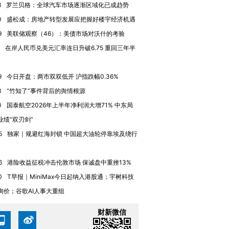
8
罗兰贝格：全球汽车市场逐渐区域化已成趋势
0
盛松成：房地产转型发展应把握好楼宇经济机遇
进第四届链博
【商旅对话】华住集团
技“链”接产
【特别呈现】寻找100种
CFO：不靠规模取胜，华
【特别呈
9
美联储观察（46）：美债市场对沃什的考验
有意思的生活方式·第三对
住三大增长引擎是什么？
有意思的
在岸人民币兑美元汇率连日升破6.75 重回三年半
9
今日开盘：两市双双低开 沪指跌幅0.36%
3
“竹知了”事件背后的舆情根源
0
国泰航空2026年上半年净利润大增71% 中东局
业绩“双刃剑”
5
独家｜规避红海封锁 中国超大油轮停靠埃及绕行
6
港险收益征税冲击伦敦市场 保诚盘中重挫13%
0
T早报｜MiniMax今日起纳入港股通；宇树科技
询价；谷歌AI人事大重组
财新微信