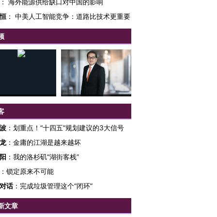
：
海外能源供给缺口对中国的影响
恒
：
中美人工智能竞争：道路比技术更重要
频
客
波
：
划重点！“十四五”规划建议的3大信号
龙
：
金庸的江湖是越来越坏
阳
：
我的洛杉矶“湖街客栈”
跨国走私7万
视线｜HY
：
锁定原来不可能
检体内含3种
泽连斯基密集出访美英 索
秘鲁纳斯卡观光飞机坠毁
术：是什
要防空导弹“救急”
13人遇难
心“花钱找
对话
：
完成垃圾管理这个“闭环”
新文章