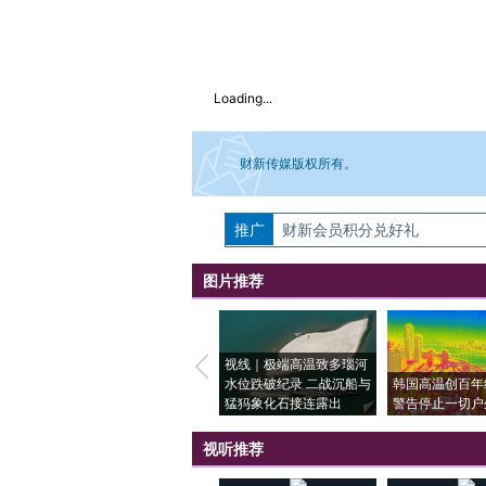
Loading...
财新传媒版权所有。
推广
如需刊登转载请点击右侧按钮，提交相关
财新会员积分兑好礼
图片推荐
视线｜极端高温致多瑙河
水位跌破纪录 二战沉船与
韩国高温创百年
猛犸象化石接连露出
警告停止一切户
视听推荐