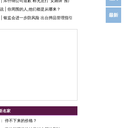
|
库什纳公司道歉 称无意打"女婿牌"推广
说
|
你周围的人,他们都是从哪来？
|
银监会进一步防风险 出台押品管理指引
新名家
：
停不下来的价格？