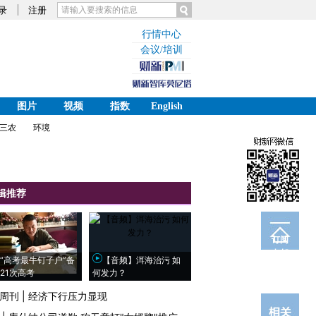
录
注册
行情中心
会议/培训
图片
视频
指数
English
三农
环境
辑推荐
订阅
电邮
“高考最牛钉子户”备
【音频】洱海治污 如
21次高考
何发力？
周刊
|
经济下行压力显现