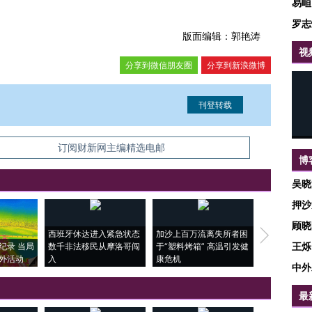
易峘
罗志
版面编辑：郭艳涛
视
分享到微信朋友圈
分享到新浪微博
信息。经确认即可刊登转载。
订阅财新网主编精选电邮
博
吴晓
押沙
顾晓
西班牙休达进入紧急状态
加沙上百万流离失所者困
马航飞行员
王烁
纪录 当局
数千非法移民从摩洛哥闯
于“塑料烤箱” 高温引发健
粒摇头丸 尿
外活动
入
康危机
毒品
中外
最