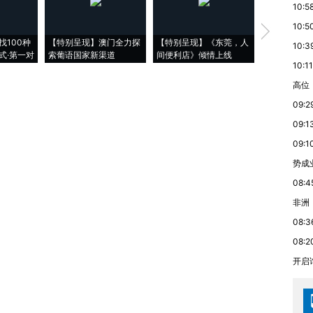
10:5
10:5
【推广】走
找100种
【特别呈现】澳门全力探
【特别呈现】《东莞，人
会，让数智科
10:3
式·第一对
索葡语国家新渠道
间便利店》倾情上线
业
10:11
高位
09:2
09:1
09:1
势成
08:4
非洲
08:3
08:2
开启