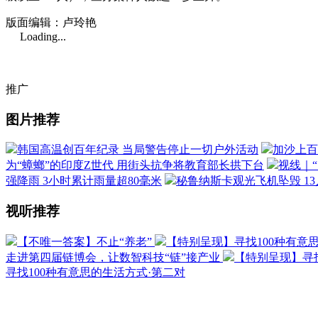
版面编辑：卢玲艳
Loading...
推广
图片推荐
韩国高温创百年纪录 当局警告停止一切户外活动
加沙上百
为“蟑螂”的印度Z世代 用街头抗争将教育部长拱下台
视线｜
强降雨 3小时累计雨量超80毫米
秘鲁纳斯卡观光飞机坠毁 1
视听推荐
【不唯一答案】不止“养老”
【特别呈现】寻找100种有意
走进第四届链博会，让数智科技“链”接产业
【特别呈现】寻找
寻找100种有意思的生活方式·第二对