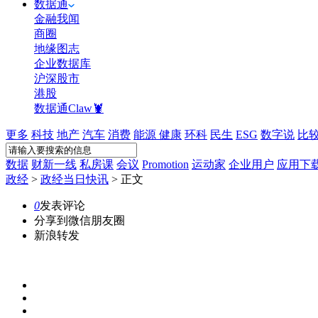
数据通
金融我闻
商圈
地缘图志
企业数据库
沪深股市
港股
数据通Claw🦞
更多
科技
地产
汽车
消费
能源
健康
环科
民生
ESG
数字说
比
数据
财新一线
私房课
会议
Promotion
运动家
企业用户
应用下
政经
>
政经当日快讯
>
正文
0
发表评论
分享到微信朋友圈
新浪转发