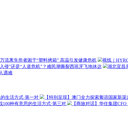
万流离失所者困于“塑料烤箱” 高温引发健康危机
视线｜HYR
“入侵”还是“人道危机”？难民潮撕裂西班牙飞地休达
湖北宜昌局
3人遇难
思的生活方式·第一对
【特别呈现】澳门全力探索葡语国家新渠
100种有意思的生活方式·第三对
【商旅对话】华住集团CF