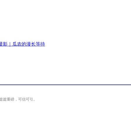
显影｜瓜农的漫长等待
篇篇重磅，可信可引。