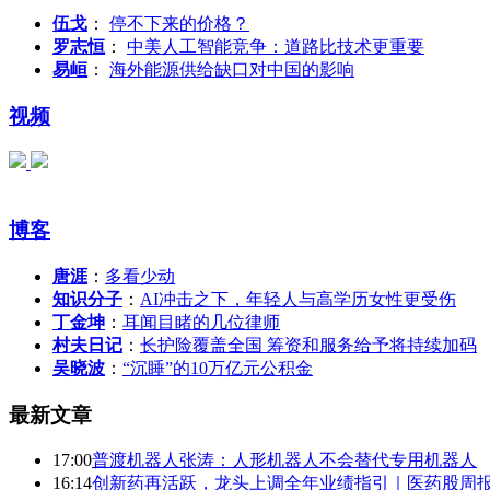
伍戈
：
停不下来的价格？
罗志恒
：
中美人工智能竞争：道路比技术更重要
易峘
：
海外能源供给缺口对中国的影响
视频
博客
唐涯
：
多看少动
知识分子
：
AI冲击之下，年轻人与高学历女性更受伤
丁金坤
：
耳闻目睹的几位律师
村夫日记
：
长护险覆盖全国 筹资和服务给予将持续加码
吴晓波
：
“沉睡”的10万亿元公积金
最新文章
17:00
普渡机器人张涛：人形机器人不会替代专用机器人
16:14
创新药再活跃，龙头上调全年业绩指引｜医药股周