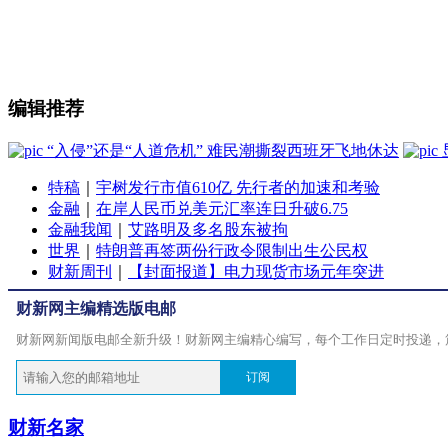
编辑推荐
“入侵”还是“人道危机” 难民潮撕裂西班牙飞地休达
特稿
｜
宇树发行市值610亿 先行者的加速和考验
金融
｜
在岸人民币兑美元汇率连日升破6.75
金融我闻
｜
艾路明及多名股东被拘
世界
｜
特朗普再签两份行政令限制出生公民权
财新周刊
｜
【封面报道】电力现货市场元年突进
财新网主编精选版电邮
财新网新闻版电邮全新升级！财新网主编精心编写，每个工作日定时投递，
订阅
财新名家