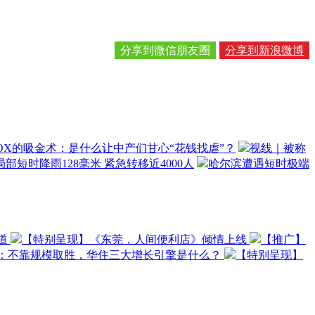
分享到微信朋友圈
分享到新浪微博
OX的吸金术：是什么让中产们甘心“花钱找虐”？
视线｜被称
部短时降雨128毫米 紧急转移近4000人
哈尔滨遭遇短时极端
道
【特别呈现】《东莞，人间便利店》倾情上线
【推广】
O：不靠规模取胜，华住三大增长引擎是什么？
【特别呈现】