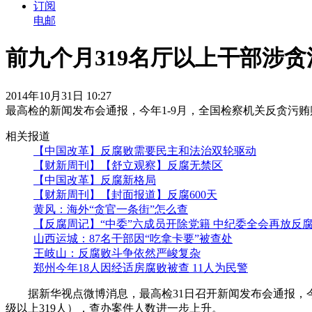
订阅
电邮
前九个月319名厅以上干部涉
2014年10月31日 10:27
最高检的新闻发布会通报，今年1-9月，全国检察机关反贪污贿赂
相关报道
【中国改革】反腐败需要民主和法治双轮驱动
【财新周刊】【舒立观察】反腐无禁区
【中国改革】反腐新格局
【财新周刊】【封面报道】反腐600天
黄风：海外“贪官一条街”怎么查
【反腐周记】“中委”六成员开除党籍 中纪委全会再放反
山西运城：87名干部因“吃拿卡要”被查处
王岐山：反腐败斗争依然严峻复杂
郑州今年18人因经适房腐败被查 11人为民警
据新华视点微博消息，最高检31日召开新闻发布会通报，今年1-
级以上319人），查办案件人数进一步上升。