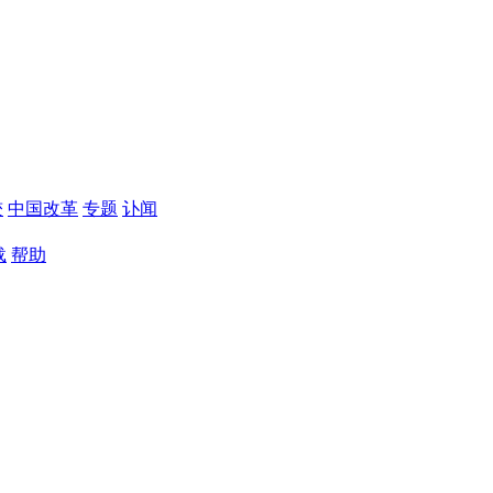
较
中国改革
专题
讣闻
载
帮助