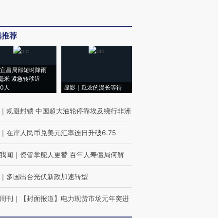
辑推荐
宜昌局部短时降雨
8毫米 紧急转移近
00人
显影｜瓜农的漫长等待
｜
规避封锁 中国超大油轮停靠埃及绕行非洲
｜
在岸人民币兑美元汇率连日升破6.75
我闻
｜
资管掌舵人更替 百年人寿僵局何解
｜
多国出台光伏新政加速转型
周刊
｜
【封面报道】电力现货市场元年突进