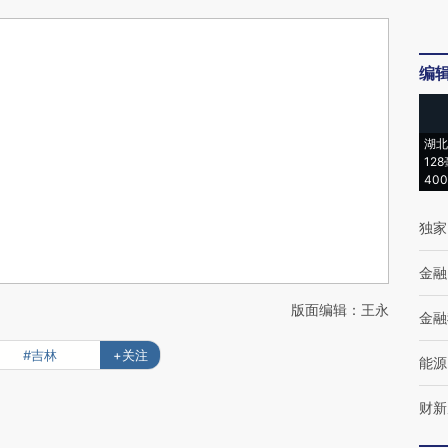
编
湖北
12
40
独家
金融
版面编辑：王永
金融
#吉林
+关注
能源
财新