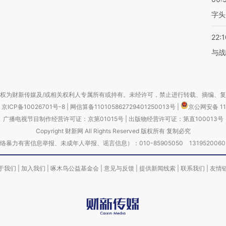
字头
22:1
与战
权为财新传媒及/或相关权利人专属所有或持有。未经许可，禁止进行转载、摘编、
京ICP备10026701号-8
|
网信算备110105862729401250013号
|
京公网安备 11
广播电视节目制作经营许可证：京第01015号
|
出版物经营许可证：第直100013号
Copyright 财新网 All Rights Reserved 版权所有 复制必究
害信息举报、未成年人举报、谣言信息）：010-85905050 13195200605 举报邮
于我们
|
加入我们
|
啄木鸟公益基金会
|
意见与反馈
|
提供新闻线索
|
联系我们
|
友情