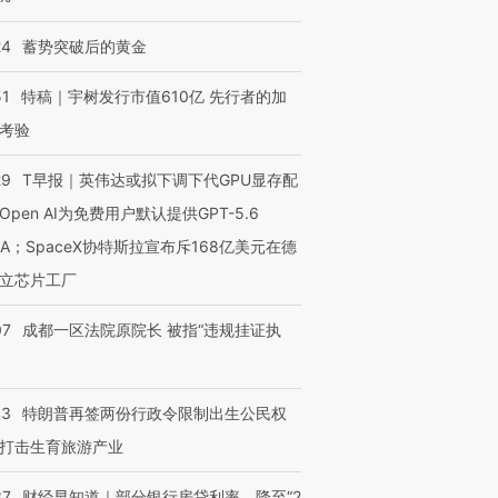
24
蓄势突破后的黄金
51
特稿｜宇树发行市值610亿 先行者的加
考验
29
T早报｜英伟达或拟下调下代GPU显存配
Open AI为免费用户默认提供GPT-5.6
NA；SpaceX协特斯拉宣布斥168亿美元在德
立芯片工厂
07
成都一区法院原院长 被指“违规挂证执
43
特朗普再签两份行政令限制出生公民权
打击生育旅游产业
37
财经早知道｜部分银行房贷利率，降至“2