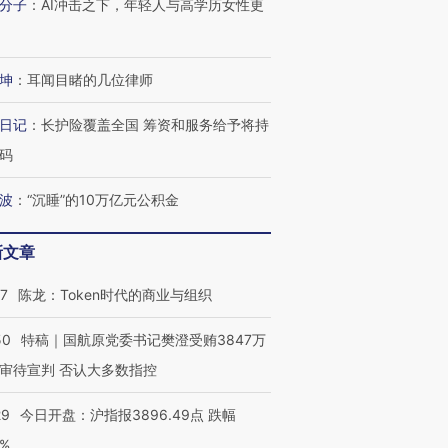
分子
：
AI冲击之下，年轻人与高学历女性更
坤
：
耳闻目睹的几位律师
日记
：
长护险覆盖全国 筹资和服务给予将持
码
波
：
“沉睡”的10万亿元公积金
新文章
07
陈龙：Token时代的商业与组织
50
特稿｜国航原党委书记樊澄受贿3847万
审待宣判 否认大多数指控
29
今日开盘：沪指报3896.49点 跌幅
0%