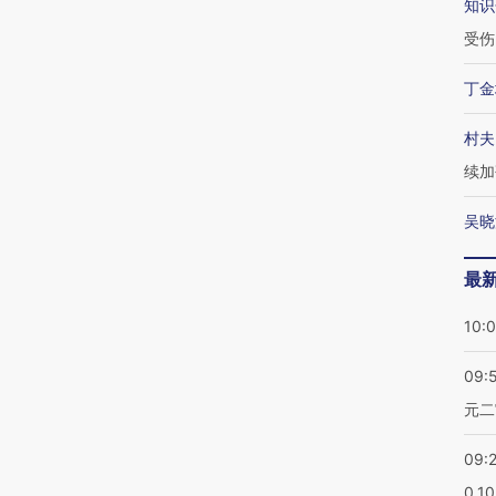
知识
受伤
丁金
村夫
续加
吴晓
最
10:
09:
元二
09:
0.1