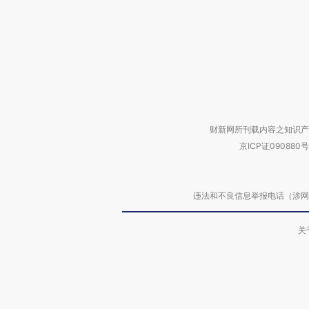
财新网所刊载内容之知识产
京ICP证090880号
违法和不良信息举报电话（涉网络暴力有
关