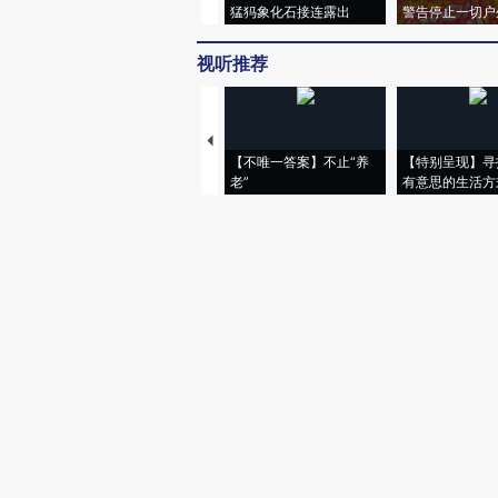
猛犸象化石接连露出
警告停止一切户
视听推荐
【不唯一答案】不止“养
【特别呈现】寻
老”
有意思的生活方