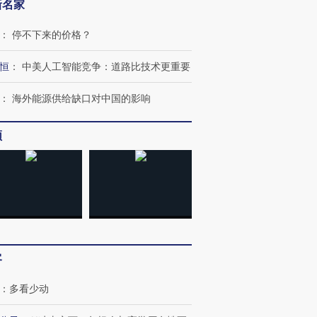
新名家
”？
毒品
育部长拱下台
13人遇难
：
停不下来的价格？
恒
：
中美人工智能竞争：道路比技术更重要
进第四届链博
【商旅对话】华住集团
：
海外能源供给缺口对中国的影响
技“链”接产
【特别呈现】寻找100种
CFO：不靠规模取胜，华
【特别呈
有意思的生活方式·第三对
住三大增长引擎是什么？
有意思的
频
客
：
多看少动