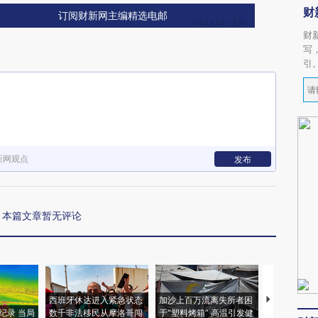
财
订阅财新网主编精选电邮
财
写
引
新网观点
发布
本篇文章暂无评论
西班牙休达进入紧急状态
加沙上百万流离失所者困
视线｜HYR
纪录 当局
数千非法移民从摩洛哥闯
于“塑料烤箱” 高温引发健
术：是什么