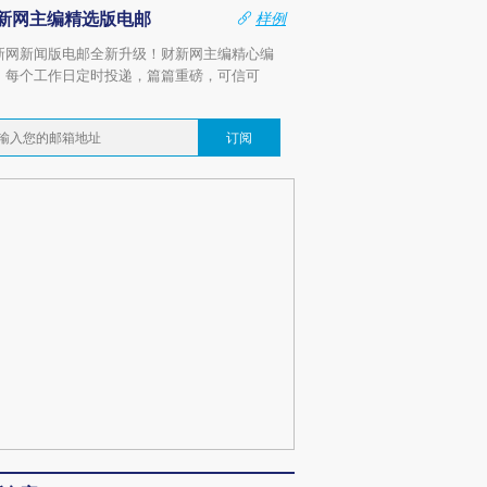
新网主编精选版电邮
样例
新网新闻版电邮全新升级！财新网主编精心编
，每个工作日定时投递，篇篇重磅，可信可
。
订阅
OX的吸金
马航飞行员跨国走私7万
视线｜被称为“蟑螂”的印
让中产们甘
粒摇头丸 尿检体内含3种
度Z世代 用街头抗争将教
秘鲁纳斯