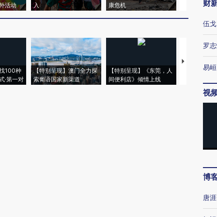
财
外活动
入
康危机
心“花钱找虐
伍戈
罗志
【推广】走
易峘
找100种
【特别呈现】澳门全力探
【特别呈现】《东莞，人
会，让数智科
式·第一对
索葡语国家新渠道
间便利店》倾情上线
业
视
博
唐涯