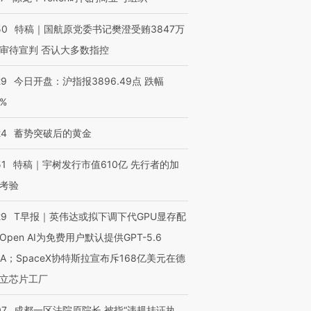
50
特稿｜国航原党委书记樊澄受贿3847万
审待宣判 否认大多数指控
29
今日开盘：沪指报3896.49点 跌幅
OX的吸金
马航飞行员跨国走私7万
视线｜被称为“蟑螂”的印
0%
让中产们甘
粒摇头丸 尿检体内含3种
度Z世代 用街头抗争将教
秘鲁纳斯
”？
毒品
育部长拱下台
13人遇难
24
蓄势突破后的黄金
51
特稿｜宇树发行市值610亿 先行者的加
考验
进第四届链博
【商旅对话】华住集团
技“链”接产
【特别呈现】寻找100种
CFO：不靠规模取胜，华
【特别呈
29
T早报｜英伟达或拟下调下代GPU显存配
有意思的生活方式·第三对
住三大增长引擎是什么？
有意思的
Open AI为免费用户默认提供GPT-5.6
NA；SpaceX协特斯拉宣布斥168亿美元在德
立芯片工厂
07
成都一区法院原院长 被指“违规挂证执