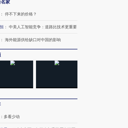
新名家
：
停不下来的价格？
恒
：
中美人工智能竞争：道路比技术更重要
：
海外能源供给缺口对中国的影响
频
客
：
多看少动