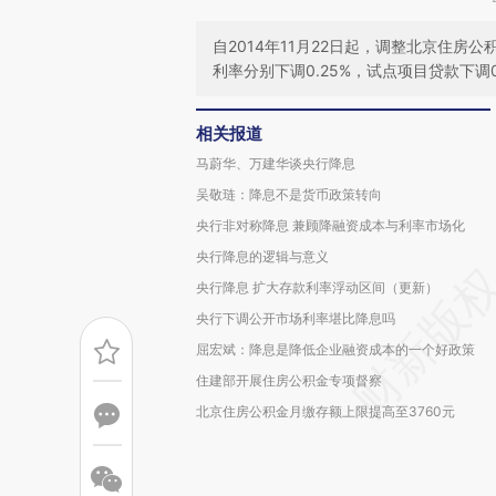
自2014年11月22日起，调整北京住
利率分别下调0.25%，试点项目贷款下调0.
相关报道
马蔚华、万建华谈央行降息
吴敬琏：降息不是货币政策转向
央行非对称降息 兼顾降融资成本与利率市场化
央行降息的逻辑与意义
央行降息 扩大存款利率浮动区间（更新）
央行下调公开市场利率堪比降息吗
屈宏斌：降息是降低企业融资成本的一个好政策
住建部开展住房公积金专项督察
北京住房公积金月缴存额上限提高至3760元