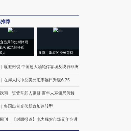
辑推荐
宜昌局部短时降雨
8毫米 紧急转移近
00人
显影｜瓜农的漫长等待
｜
规避封锁 中国超大油轮停靠埃及绕行非洲
｜
在岸人民币兑美元汇率连日升破6.75
我闻
｜
资管掌舵人更替 百年人寿僵局何解
｜
多国出台光伏新政加速转型
周刊
｜
【封面报道】电力现货市场元年突进