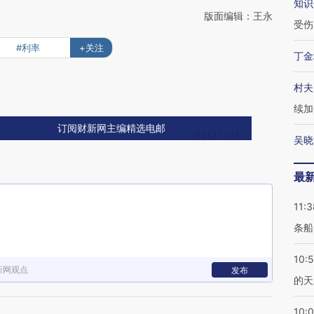
知识
版面编辑：王永
受伤
#利率
+关注
丁金
村夫
续加
订阅财新网主编精选电邮
吴晓
最
11:3
条船
10:
新网观点
发布
的天
10: