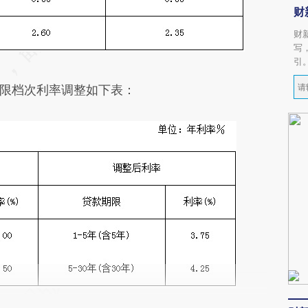
财
财
写
引
限档次利率调整如下表：