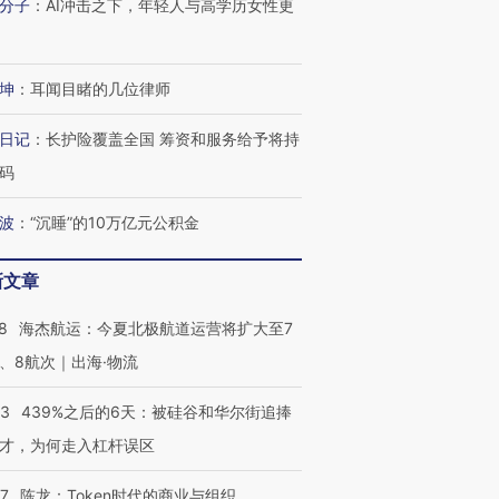
分子
：
AI冲击之下，年轻人与高学历女性更
坤
：
耳闻目睹的几位律师
日记
：
长护险覆盖全国 筹资和服务给予将持
码
波
：
“沉睡”的10万亿元公积金
新文章
8
海杰航运：今夏北极航道运营将扩大至7
、8航次｜出海·物流
53
439%之后的6天：被硅谷和华尔街追捧
才，为何走入杠杆误区
07
陈龙：Token时代的商业与组织