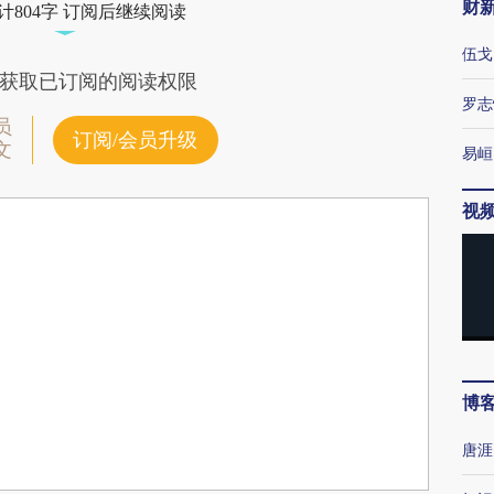
财
计804字 订阅后继续阅读
伍戈
获取已订阅的阅读权限
罗志
员
订阅/会员升级
文
易峘
视
博
唐涯