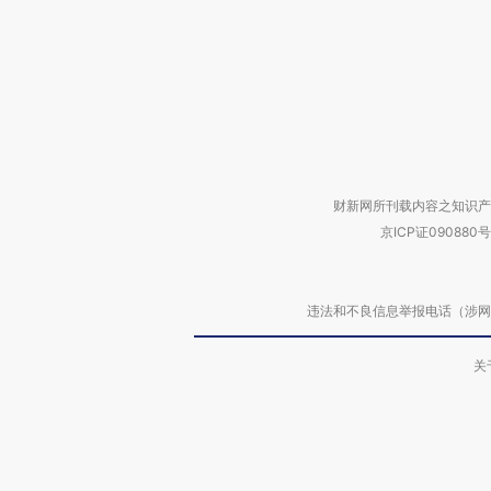
财新网所刊载内容之知识产
京ICP证090880号
违法和不良信息举报电话（涉网络暴力有
关