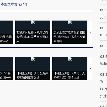
本篇文章暂无评论
09:
元二
09:
西班牙休达进入紧急状态
加沙上百万流离失所者困
视线｜HYR
0.1
纪录 当局
数千非法移民从摩洛哥闯
于“塑料烤箱” 高温引发健
术：是什么
外活动
入
康危机
心“花钱找虐
09:
08:
速和
【推广】走
找100种
【特别呈现】澳门全力探
【特别呈现】《东莞，人
会，让数智科
08:
式·第一对
索葡语国家新渠道
间便利店》倾情上线
业
置；
LU
州建
08: