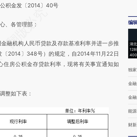
金发〔2014〕40号
编
心、各管理部：
金融机构人民币贷款及存款基准利率并进一步推
湖北
12
014〕348号）的规定，自2014年11月22日
40
心住房公积金存贷款利率，现将有关事宜通知如
独家
金融
调整如下表：
金融
能源
财新