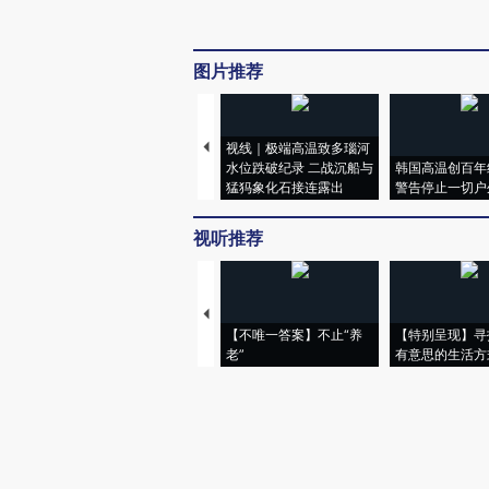
图片推荐
视线｜极端高温致多瑙河
水位跌破纪录 二战沉船与
韩国高温创百年
猛犸象化石接连露出
警告停止一切户
视听推荐
【不唯一答案】不止“养
【特别呈现】寻
老”
有意思的生活方