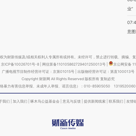
业”
07:
意图
权为财新传媒及/或相关权利人专属所有或持有。未经许可，禁止进行转载、摘编、
京ICP备10026701号-8
|
网信算备110105862729401250013号
|
京公网安备 11
广播电视节目制作经营许可证：京第01015号
|
出版物经营许可证：第直100013号
Copyright 财新网 All Rights Reserved 版权所有 复制必究
害信息举报、未成年人举报、谣言信息）：010-85905050 13195200605 举报邮
于我们
|
加入我们
|
啄木鸟公益基金会
|
意见与反馈
|
提供新闻线索
|
联系我们
|
友情