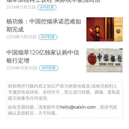
2014年11月12日
APP打开
杨功焕：中国控烟承诺恐难如
期完成
2014年11月05日
APP打开
中国烟草120亿独家认购中信
银行定增
2014年10月30日
APP打开
财新网所刊载内容之知识产权为财新传媒及/或相关权利人
专属所有或持有。未经许可，禁止进行转载、摘编、复制及
建立镜像等任何使用。
如有意愿转载，请发邮件至
hello@caixin.com
，获得书面
确认及授权后，方可转载。