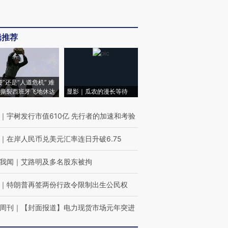
辑推荐
侵”还是“人道危机” 难
撕裂西班牙飞地休达
显影｜瓜农的漫长等待
｜
宇树发行市值610亿 先行者的加速和考验
｜
在岸人民币兑美元汇率连日升破6.75
我闻
｜
艾路明及多名股东被拘
｜
特朗普再签两份行政令限制出生公民权
周刊
｜
【封面报道】电力现货市场元年突进