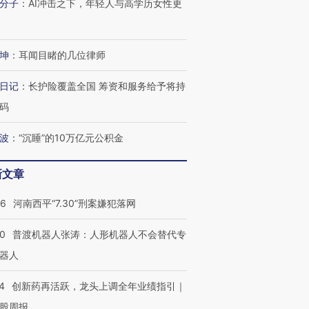
分子
：
AI冲击之下，年轻人与高学历女性更
进第四届链博
【商旅对话】华住集团
技“链”接产
【特别呈现】寻找100种
CFO：不靠规模取胜，华
【特别呈
有意思的生活方式·第三对
住三大增长引擎是什么？
有意思的
坤
：
耳闻目睹的几位律师
日记
：
长护险覆盖全国 筹资和服务给予将持
码
波
：
“沉睡”的10万亿元公积金
新文章
26
河南西平“7.30”刑案嫌犯落网
00
普渡机器人张涛：人形机器人不会替代专
器人
4
创新药再活跃，龙头上调全年业绩指引｜
股周报