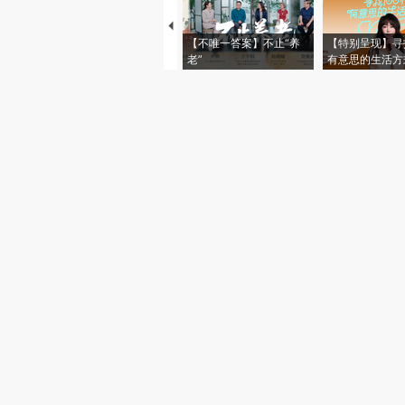
【不唯一答案】不止“养
【特别呈现】寻
老”
有意思的生活方