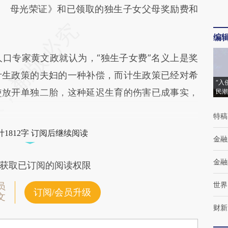
母光荣证》和已领取的独生子女父母奖励费和
编
专家黄文政就认为，“独生子女费”名义上是奖
计生政策的夫妇的一种补偿，而计生政策已经对希
“入
使放开单独二胎，这种延迟生育的伤害已成事实，
民潮
特稿
1812字 订阅后继续阅读
金融
金融
获取已订阅的阅读权限
世界
员
订阅/会员升级
文
财新