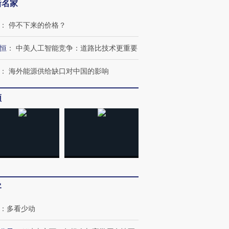
新名家
：
停不下来的价格？
恒
：
中美人工智能竞争：道路比技术更重要
：
海外能源供给缺口对中国的影响
频
”还是“人道危
湖北宜昌局部短时降雨
哈尔滨遭遇短时极端强降
撕裂西班牙
128毫米 紧急转移近
雨 3小时累计雨量超80毫
秘鲁纳斯
4000人
米
13人遇难
客
：
多看少动