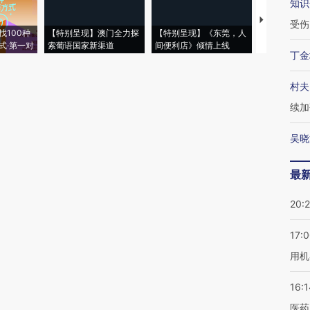
知识
【推广】走
受伤
找100种
【特别呈现】澳门全力探
【特别呈现】《东莞，人
会，让数智科
式·第一对
索葡语国家新渠道
间便利店》倾情上线
业
丁金
村夫
续加
吴晓
最
20:
17:
用机
16:1
医药