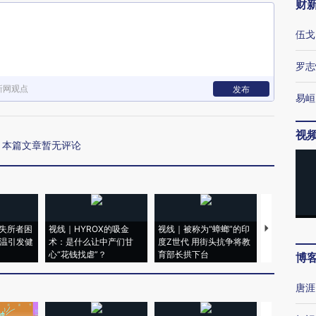
财
伍戈
罗志
新网观点
发布
易峘
视
本篇文章暂无评论
失所者困
视线｜HYROX的吸金
视线｜被称为“蟑螂”的印
视线｜“入侵
高温引发健
术：是什么让中产们甘
度Z世代 用街头抗争将教
机”？难民潮
心“花钱找虐”？
育部长拱下台
飞地休达
博
唐涯