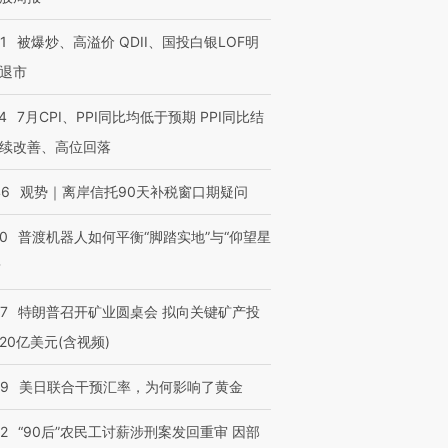
1
被爆炒、高溢价 QDII、国投白银LOF明
退市
4
7月CPI、PPI同比均低于预期 PPI同比结
续改善、高位回落
46
观势｜离岸信托90天补税窗口期疑问
00
普渡机器人如何平衡“脚踏实地”与“仰望星
？
57
特朗普召开矿业圆桌会 拟向关键矿产投
20亿美元(含视频)
09
美日联合干预汇率，为何影响了黄金
32
“90后”农民工讨薪涉刑案发回重审 因部