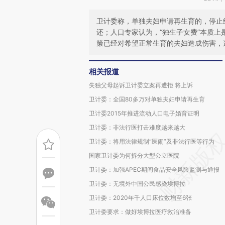
卫计委称，单独夫妇申请再生育的，停止
还；人口专家认为，“独生子女费”本质
策已经对希望正常生育的夫妇造成伤害，
相关报道
失独父母起诉卫计委立案再遭拒 将上诉
卫计委：全国80多万对单独夫妇申请再生育
卫计委2015年推进流动人口电子婚育证明
卫计委：非法行医打击难度越来越大
卫计委：将用法律规制“医闹”及非法行医等行为
国家卫计委为何拆分大型公立医院
卫计委：加强APEC期间食品安全风险监测与通报
卫计委：无境外中国公民感染埃博拉
卫计委：2020年千人口床位数增至6张
卫计委要求：做好埃博拉医疗救治准备