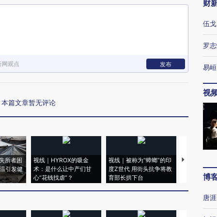
财
伍戈
罗志
新网观点
发布
易峘
视
本篇文章暂无评论
失所者困
视线｜HYROX的吸金
视线｜被称为“蟑螂”的印
视线｜“入侵
高温引发健
术：是什么让中产们甘
度Z世代 用街头抗争将教
机”？难民潮
博
心“花钱找虐”？
育部长拱下台
飞地休达
唐涯