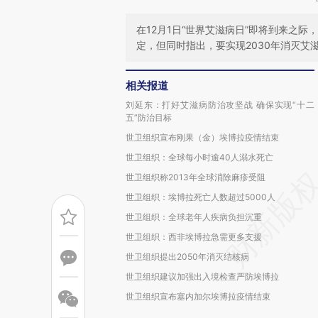
在12月1日“世界艾滋病日”即将到来之
定，但同时指出，要实现2030年消灭艾
相关报道
刘延东：打好艾滋病防治攻坚战 确保实现“十二
五”防治目标
世卫组织宣布刚果（金）埃博拉疫情结束
世卫组织：全球每小时逾40人溺水死亡
世卫组织称2013年全球消除麻疹受阻
世卫组织：埃博拉死亡人数超过5000人
世卫组织：全球老年人疾病负担沉重
世卫组织：西非埃博拉急需更多支援
世卫组织提出2050年消灭结核病
世卫组织建议加强出入境检查严防埃博拉
世卫组织宣布塞内加尔埃博拉疫情结束