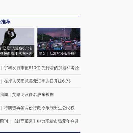
辑推荐
侵”还是“人道危机” 难
撕裂西班牙飞地休达
显影｜瓜农的漫长等待
｜
宇树发行市值610亿 先行者的加速和考验
｜
在岸人民币兑美元汇率连日升破6.75
我闻
｜
艾路明及多名股东被拘
｜
特朗普再签两份行政令限制出生公民权
周刊
｜
【封面报道】电力现货市场元年突进