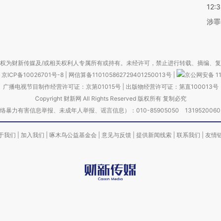
12:
涉罪
权为财新传媒及/或相关权利人专属所有或持有。未经许可，禁止进行转载、摘编、
京ICP备10026701号-8
|
网信算备110105862729401250013号
|
京公网安备 11
广播电视节目制作经营许可证：京第01015号
|
出版物经营许可证：第直100013号
Copyright 财新网 All Rights Reserved 版权所有 复制必究
害信息举报、未成年人举报、谣言信息）：010-85905050 13195200605 举报邮
于我们
|
加入我们
|
啄木鸟公益基金会
|
意见与反馈
|
提供新闻线索
|
联系我们
|
友情