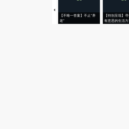
【不唯一答案】不止“养
【特别呈现】寻
老”
有意思的生活方