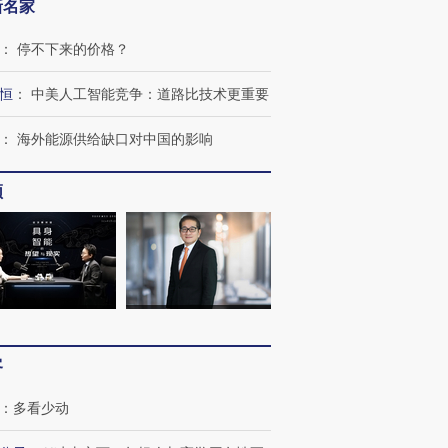
新名家
：
停不下来的价格？
恒
：
中美人工智能竞争：道路比技术更重要
：
海外能源供给缺口对中国的影响
频
”还是“人道危
湖北宜昌局部短时降雨
哈尔滨遭遇短时极端强降
撕裂西班牙
128毫米 紧急转移近
雨 3小时累计雨量超80毫
秘鲁纳斯
客
4000人
米
13人遇难
：
多看少动