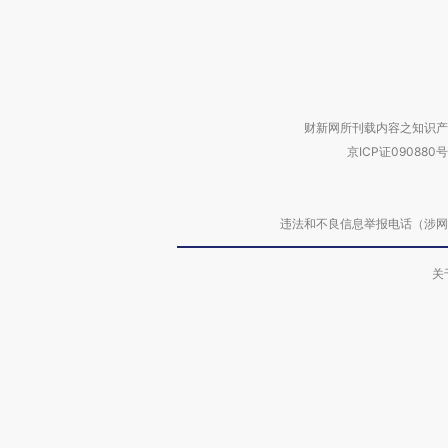
财新网所刊载内容之知识产
京ICP证090880号
违法和不良信息举报电话（涉网络暴力有
关