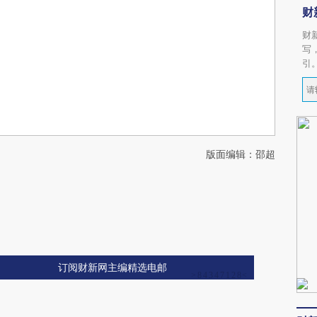
财
财
写
引
版面编辑：邵超
订阅财新网主编精选电邮