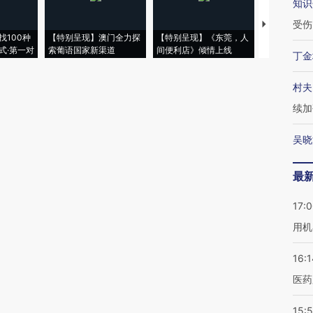
知识
受伤
【推广】走
找100种
【特别呈现】澳门全力探
【特别呈现】《东莞，人
会，让数智科
式·第一对
索葡语国家新渠道
间便利店》倾情上线
业
丁金
村夫
续加
吴晓
最
17:
用机
16:1
医药
15:5