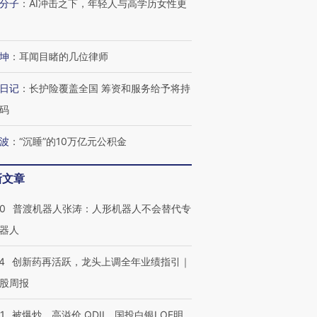
分子
：
AI冲击之下，年轻人与高学历女性更
进第四届链博
【商旅对话】华住集团
技“链”接产
【特别呈现】寻找100种
CFO：不靠规模取胜，华
【特别呈
有意思的生活方式·第三对
住三大增长引擎是什么？
有意思的
坤
：
耳闻目睹的几位律师
日记
：
长护险覆盖全国 筹资和服务给予将持
码
波
：
“沉睡”的10万亿元公积金
新文章
00
普渡机器人张涛：人形机器人不会替代专
器人
4
创新药再活跃，龙头上调全年业绩指引｜
股周报
1
被爆炒、高溢价 QDII、国投白银LOF明