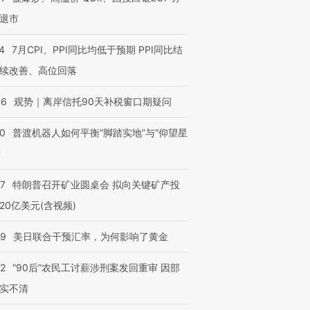
退市
4
7月CPI、PPI同比均低于预期 PPI同比结
续改善、高位回落
46
观势｜离岸信托90天补税窗口期疑问
00
普渡机器人如何平衡“脚踏实地”与“仰望星
？
57
特朗普召开矿业圆桌会 拟向关键矿产投
20亿美元(含视频)
09
美日联合干预汇率，为何影响了黄金
32
“90后”农民工讨薪涉刑案发回重审 因部
实不清