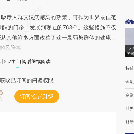
吸毒人群艾滋病感染的政策，可作为世界最佳范
编
沙酮的门诊，发展到现在的763个。这些措施不仅
还从其他许多方面改善了这一最弱势群体的健康，
的风险等。
“入
民潮
计652字 订阅后继续阅读
特稿
获取已订阅的阅读权限
金融
员
金融
订阅/会员升级
文
世界
财新