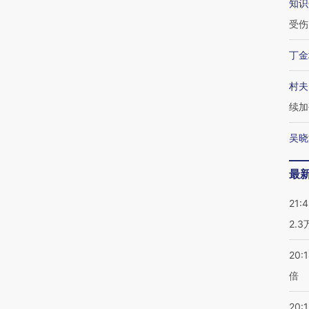
知识
受伤
丁金
村夫
续加
吴晓
最
21:
2.
20:
倍
20:1