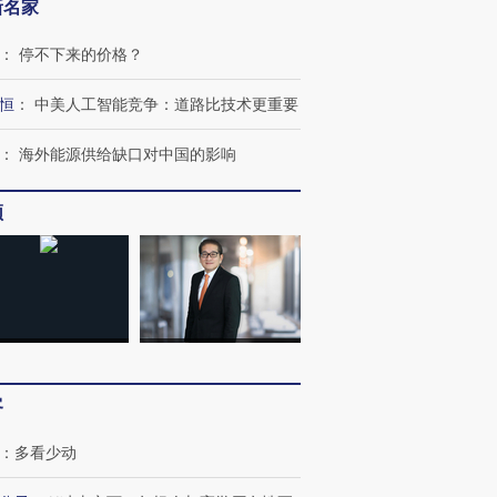
新名家
跨国走私7万
视线｜被称为“蟑螂”的印
视线｜“入侵”还是“人道危
检体内含3种
度Z世代 用街头抗争将教
机”？难民潮撕裂西班牙
秘鲁纳斯
：
停不下来的价格？
育部长拱下台
飞地休达
13人遇难
恒
：
中美人工智能竞争：道路比技术更重要
：
海外能源供给缺口对中国的影响
进第四届链博
【商旅对话】华住集团
技“链”接产
【特别呈现】寻找100种
CFO：不靠规模取胜，华
【特别呈
频
有意思的生活方式·第三对
住三大增长引擎是什么？
有意思的
客
：
多看少动