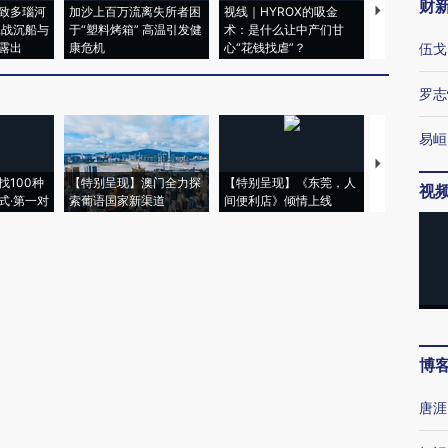
财
致多瑙河
加沙上百万流离失所者困
视线｜HYROX的吸金
马航飞行员
二战沉船与
于“塑料烤箱” 高温引发健
术：是什么让中产们甘
粒摇头丸 尿
露出
康危机
心“花钱找虐”？
毒品
伍戈
罗志
易峘
【推广】走
找100种
【特别呈现】澳门全力探
【特别呈现】《东莞，人
会，让数智科
视
式·第一对
索葡语国家新渠道
间便利店》倾情上线
业
博
唐涯