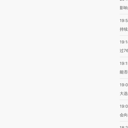
影响
19:5
持续
19:1
过7
19:1
能否
19:
大选
19:0
会向
18: