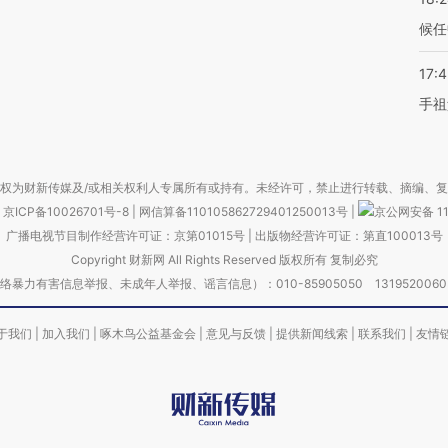
候任
17:
手祖
权为财新传媒及/或相关权利人专属所有或持有。未经许可，禁止进行转载、摘编、
京ICP备10026701号-8
|
网信算备110105862729401250013号
|
京公网安备 11
广播电视节目制作经营许可证：京第01015号
|
出版物经营许可证：第直100013号
Copyright 财新网 All Rights Reserved 版权所有 复制必究
害信息举报、未成年人举报、谣言信息）：010-85905050 13195200605 举报邮
于我们
|
加入我们
|
啄木鸟公益基金会
|
意见与反馈
|
提供新闻线索
|
联系我们
|
友情