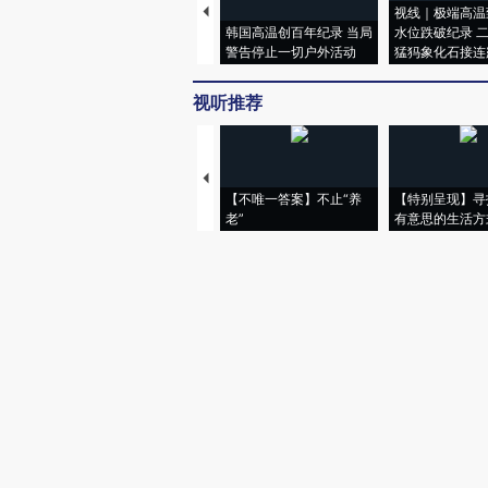
视线｜极端高温
韩国高温创百年纪录 当局
水位跌破纪录 
警告停止一切户外活动
猛犸象化石接连
视听推荐
【不唯一答案】不止“养
【特别呈现】寻
老”
有意思的生活方