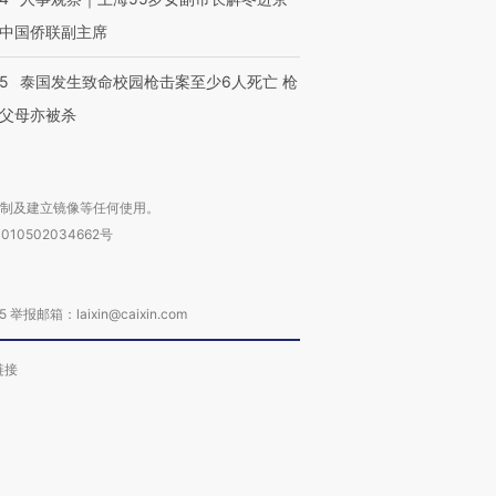
中国侨联副主席
45
泰国发生致命校园枪击案至少6人死亡 枪
父母亦被杀
复制及建立镜像等任何使用。
010502034662号
箱：laixin@caixin.com
链接