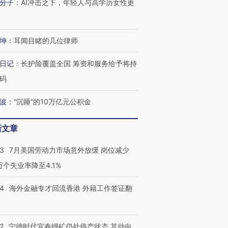
分子
：
AI冲击之下，年轻人与高学历女性更
坤
：
耳闻目睹的几位律师
日记
：
长护险覆盖全国 筹资和服务给予将持
码
波
：
“沉睡”的10万亿元公积金
新文章
43
7月美国劳动力市场意外放缓 岗位减少
3万个失业率降至4.1%
14
海外金融专才回流香港 外籍工作签证翻
2
宁德时代宜春锂矿仍处停产状态 其动向