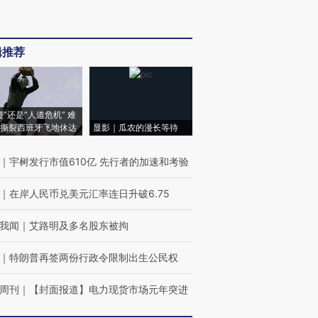
辑推荐
侵”还是“人道危机” 难
撕裂西班牙飞地休达
显影｜瓜农的漫长等待
｜
宇树发行市值610亿 先行者的加速和考验
｜
在岸人民币兑美元汇率连日升破6.75
我闻
｜
艾路明及多名股东被拘
｜
特朗普再签两份行政令限制出生公民权
周刊
｜
【封面报道】电力现货市场元年突进