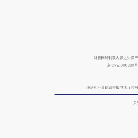
财新网所刊载内容之知识产
京ICP证090880号
违法和不良信息举报电话（涉网络暴力有
关