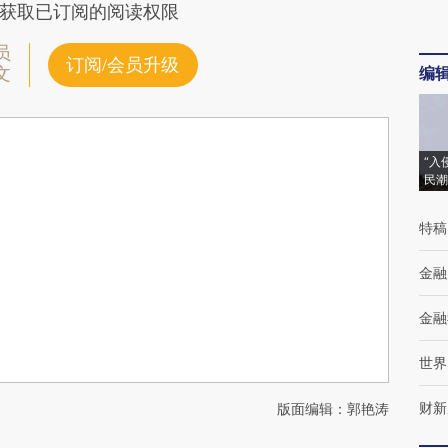
获取已订阅的阅读权限
员
订阅/会员升级
编
文
“入
民潮
特稿
金融
金融
世界
财新
版面编辑：郭艳涛