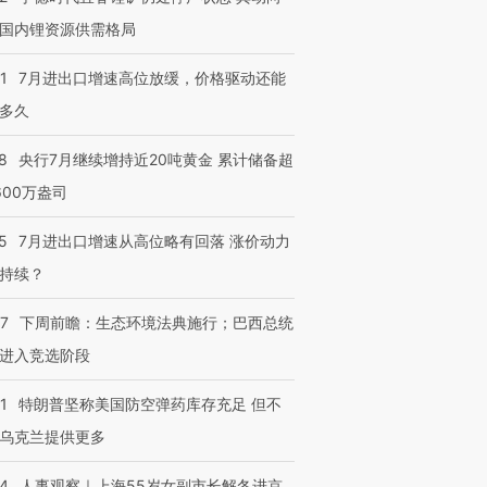
国内锂资源供需格局
1
7月进出口增速高位放缓，价格驱动还能
多久
8
央行7月继续增持近20吨黄金 累计储备超
600万盎司
5
7月进出口增速从高位略有回落 涨价动力
持续？
07
下周前瞻：生态环境法典施行；巴西总统
进入竞选阶段
1
特朗普坚称美国防空弹药库存充足 但不
乌克兰提供更多
24
人事观察｜上海55岁女副市长解冬进京