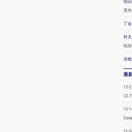
知识
受伤
丁金
村夫
续加
吴晓
最
12:2
22.
12:1
De
11:5