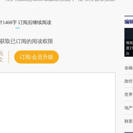
编
1468字 订阅后继续阅读
获取已订阅的阅读权限
视线
度Z
员
台
订阅/会员升级
文
金融
政经
世界
地产
财新