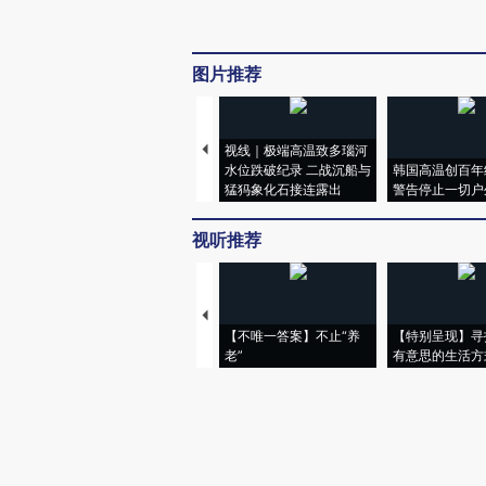
图片推荐
视线｜极端高温致多瑙河
水位跌破纪录 二战沉船与
韩国高温创百年
猛犸象化石接连露出
警告停止一切户
视听推荐
【不唯一答案】不止“养
【特别呈现】寻
老”
有意思的生活方