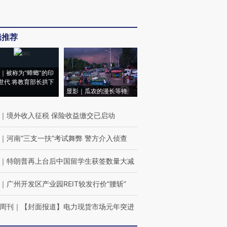
辑推荐
｜被称为“蟑螂”的印
世代 将教育部长拱下
显影｜瓜农的漫长等待
｜
境外收入征税 保险收益缴交已启动
｜
河南“三支一扶”考试舞弊 警方介入侦查
｜
特朗普再上台后中国留学生获签数量大减
｜
广州开发区产业园REIT较发行价“腰斩”
周刊
｜
【封面报道】电力现货市场元年突进