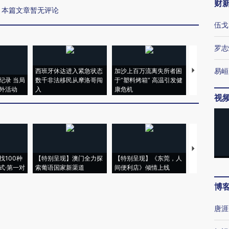
财
本篇文章暂无评论
伍戈
罗志
易峘
西班牙休达进入紧急状态
加沙上百万流离失所者困
马航飞行员
纪录 当局
数千非法移民从摩洛哥闯
于“塑料烤箱” 高温引发健
粒摇头丸 尿
外活动
入
康危机
毒品
视
【推广】走
找100种
【特别呈现】澳门全力探
【特别呈现】《东莞，人
会，让数智科
式·第一对
索葡语国家新渠道
间便利店》倾情上线
业
博
唐涯