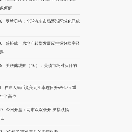
象何解
58
罗兰贝格：全球汽车市场逐渐区域化已成
50
盛松成：房地产转型发展应把握好楼宇经
遇
39
美联储观察（46）：美债市场对沃什的
1
在岸人民币兑美元汇率连日升破6.75 重
年半高位
29
今日开盘：两市双双低开 沪指跌幅
6%
13
“竹知了”事件背后的舆情根源