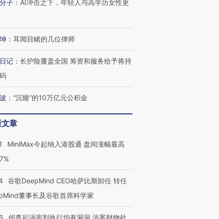
分子
：
AI冲击之下，年轻人与高学历女性更
坤
：
耳闻目睹的几位律师
日记
：
长护险覆盖全国 筹资和服务给予将持
码
波
：
“沉睡”的10万亿元公积金
新文章
1
MiniMax今起纳入港股通 盘间涨幅最高
77%
4
谷歌DeepMind CEO哈萨比斯卸任 转任
epMind董事长及谷歌首席科学家
6
侦查起诉审判执行均有漏洞 涉案财物处