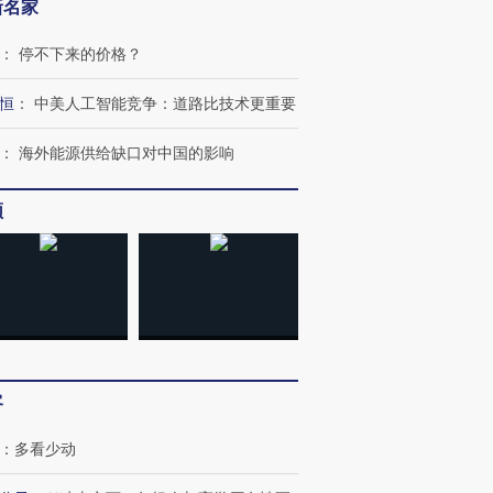
新名家
：
停不下来的价格？
恒
：
中美人工智能竞争：道路比技术更重要
：
海外能源供给缺口对中国的影响
跨国走私7万
视线｜HY
检体内含3种
泽连斯基密集出访美英 索
秘鲁纳斯卡观光飞机坠毁
术：是什
要防空导弹“救急”
13人遇难
心“花钱找
频
进第四届链博
【商旅对话】华住集团
技“链”接产
【特别呈现】寻找100种
CFO：不靠规模取胜，华
【特别呈
有意思的生活方式·第三对
住三大增长引擎是什么？
有意思的
客
：
多看少动