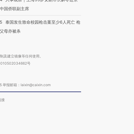
中国侨联副主席
45
泰国发生致命校园枪击案至少6人死亡 枪
父母亦被杀
复制及建立镜像等任何使用。
010502034662号
箱：laixin@caixin.com
链接