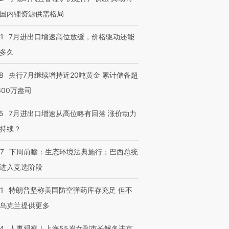
国内锂资源供需格局
1
7月进出口增速高位放缓，价格驱动还能
多久
8
央行7月继续增持近20吨黄金 累计储备超
600万盎司
5
7月进出口增速从高位略有回落 涨价动力
持续？
07
下周前瞻：生态环境法典施行；巴西总统
进入竞选阶段
1
特朗普坚称美国防空弹药库存充足 但不
乌克兰提供更多
24
人事观察｜上海55岁女副市长解冬进京