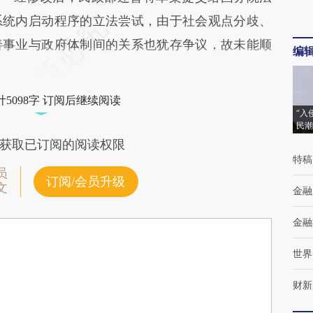
系统内启动程序的立法尝试，由于社会观点分歧、
善事业与政府体制间的关系也犹存争议，故未能顺
编
5098字 订阅后继续阅读
“入
民潮
获取已订阅的阅读权限
特稿
员
订阅/会员升级
文
金融
金融
世界
财新