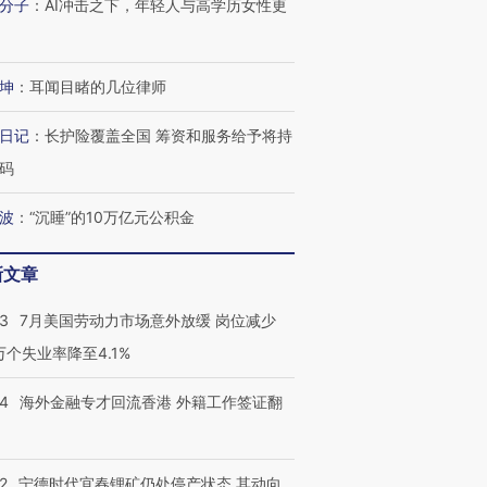
分子
：
AI冲击之下，年轻人与高学历女性更
坤
：
耳闻目睹的几位律师
日记
：
长护险覆盖全国 筹资和服务给予将持
码
波
：
“沉睡”的10万亿元公积金
新文章
43
7月美国劳动力市场意外放缓 岗位减少
3万个失业率降至4.1%
14
海外金融专才回流香港 外籍工作签证翻
2
宁德时代宜春锂矿仍处停产状态 其动向