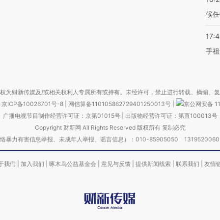
候任
17:
手祖
权为财新传媒及/或相关权利人专属所有或持有。未经许可，禁止进行转载、摘编、
京ICP备10026701号-8
|
网信算备110105862729401250013号
|
京公网安备 11
广播电视节目制作经营许可证：京第01015号
|
出版物经营许可证：第直100013号
Copyright 财新网 All Rights Reserved 版权所有 复制必究
害信息举报、未成年人举报、谣言信息）：010-85905050 13195200605 举报邮
于我们
|
加入我们
|
啄木鸟公益基金会
|
意见与反馈
|
提供新闻线索
|
联系我们
|
友情