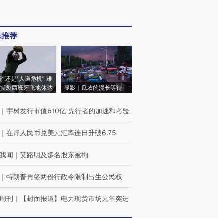
辑推荐
侵”还是“人道危机” 难
撕裂西班牙飞地休达
显影｜瓜农的漫长等待
｜
宇树发行市值610亿 先行者的加速和考验
｜
在岸人民币兑美元汇率连日升破6.75
我闻
｜
艾路明及多名股东被拘
｜
特朗普再签两份行政令限制出生公民权
周刊
｜
【封面报道】电力现货市场元年突进