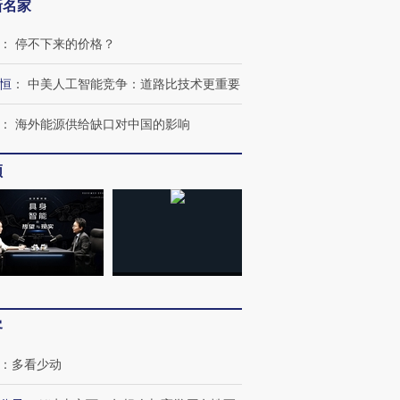
新名家
：
停不下来的价格？
恒
：
中美人工智能竞争：道路比技术更重要
：
海外能源供给缺口对中国的影响
频
跨国走私7万
视线｜被称为“蟑螂”的印
视线｜“入侵”还是“人道危
检体内含3种
度Z世代 用街头抗争将教
机”？难民潮撕裂西班牙
秘鲁纳斯
育部长拱下台
飞地休达
13人遇难
进第四届链博
【商旅对话】华住集团
客
技“链”接产
【特别呈现】寻找100种
CFO：不靠规模取胜，华
【特别呈
有意思的生活方式·第三对
住三大增长引擎是什么？
有意思的
：
多看少动