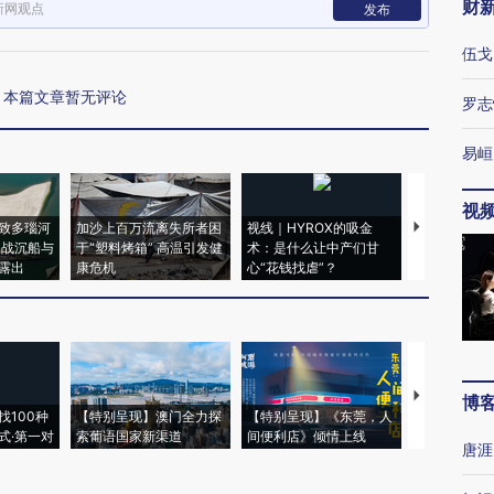
财
新网观点
发布
伍戈
本篇文章暂无评论
罗志
易峘
视
致多瑙河
加沙上百万流离失所者困
视线｜HYROX的吸金
马航飞行员
二战沉船与
于“塑料烤箱” 高温引发健
术：是什么让中产们甘
粒摇头丸 尿
露出
康危机
心“花钱找虐”？
毒品
【推广】走
博
找100种
【特别呈现】澳门全力探
【特别呈现】《东莞，人
会，让数智科
式·第一对
索葡语国家新渠道
间便利店》倾情上线
业
唐涯