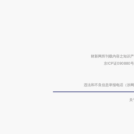
财新网所刊载内容之知识产
京ICP证090880号
违法和不良信息举报电话（涉网络暴力有
关