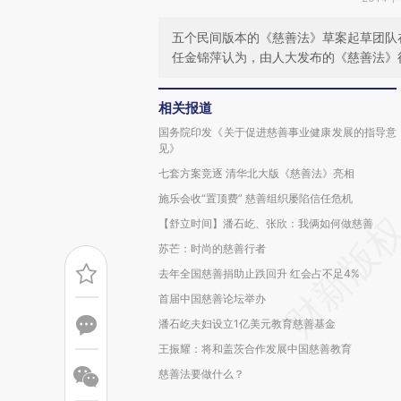
五个民间版本的《慈善法》草案起草团队
任金锦萍认为，由人大发布的《慈善法》
相关报道
国务院印发《关于促进慈善事业健康发展的指导意
见》
七套方案竞逐 清华北大版《慈善法》亮相
施乐会收“置顶费” 慈善组织屡陷信任危机
【舒立时间】潘石屹、张欣：我俩如何做慈善
苏芒：时尚的慈善行者
去年全国慈善捐助止跌回升 红会占不足4%
首届中国慈善论坛举办
潘石屹夫妇设立1亿美元教育慈善基金
王振耀：将和盖茨合作发展中国慈善教育
慈善法要做什么？