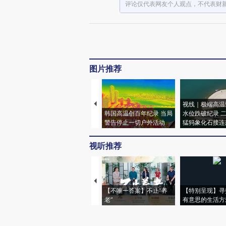
评论仅代表网友个人观点，不代表财
图片推荐
视线｜极端高温
韩国高温创百年纪录 当局
水位跌破纪录 
警告停止一切户外活动
猛犸象化石接连
视听推荐
【不唯一答案】不止“养
【特别呈现】寻
老”
有意思的生活方