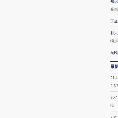
知识
受伤
丁金
村夫
续加
吴晓
最
21:
2.
20:
倍
20:1