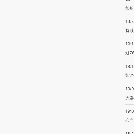
影响
19:5
持续
19:1
过7
19:1
能否
19:
大选
19:0
会向
18: