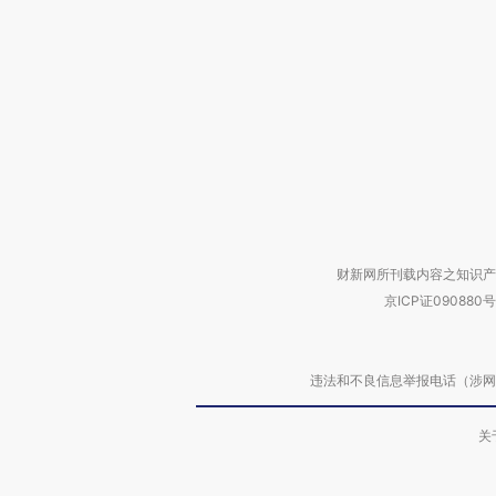
财新网所刊载内容之知识产
京ICP证090880号
违法和不良信息举报电话（涉网络暴力有
关