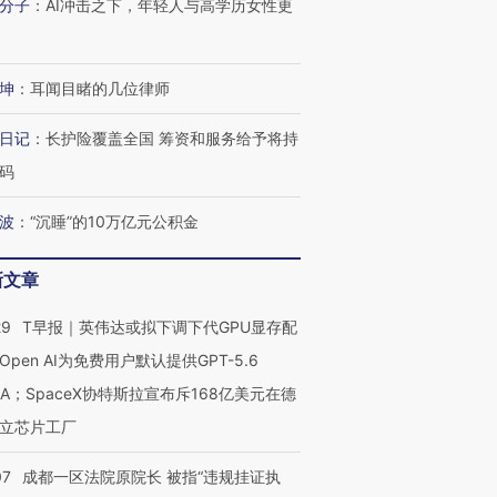
分子
：
AI冲击之下，年轻人与高学历女性更
坤
：
耳闻目睹的几位律师
日记
：
长护险覆盖全国 筹资和服务给予将持
码
波
：
“沉睡”的10万亿元公积金
新文章
29
T早报｜英伟达或拟下调下代GPU显存配
Open AI为免费用户默认提供GPT-5.6
NA；SpaceX协特斯拉宣布斥168亿美元在德
立芯片工厂
07
成都一区法院原院长 被指“违规挂证执