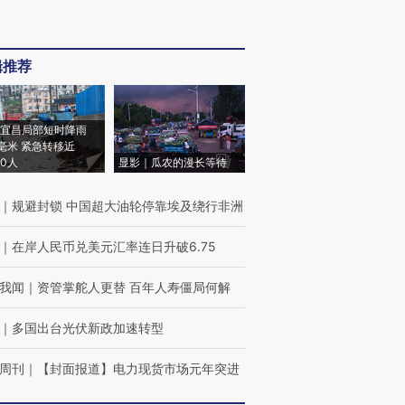
辑推荐
宜昌局部短时降雨
8毫米 紧急转移近
00人
显影｜瓜农的漫长等待
｜
规避封锁 中国超大油轮停靠埃及绕行非洲
｜
在岸人民币兑美元汇率连日升破6.75
我闻
｜
资管掌舵人更替 百年人寿僵局何解
｜
多国出台光伏新政加速转型
周刊
｜
【封面报道】电力现货市场元年突进