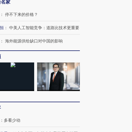
新名家
：
停不下来的价格？
恒
：
中美人工智能竞争：道路比技术更重要
：
海外能源供给缺口对中国的影响
频
OX的吸金
马航飞行员跨国走私7万
视线｜被称为“蟑螂”的印
让中产们甘
粒摇头丸 尿检体内含3种
度Z世代 用街头抗争将教
秘鲁纳斯
”？
毒品
育部长拱下台
13人遇难
客
进第四届链博
【商旅对话】华住集团
技“链”接产
【特别呈现】寻找100种
CFO：不靠规模取胜，华
【特别呈
：
多看少动
有意思的生活方式·第三对
住三大增长引擎是什么？
有意思的