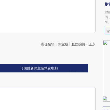
财
财
写
引
责任编辑：陈宝成 | 版面编辑：王永
订阅财新网主编精选电邮